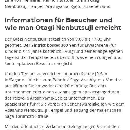
Eine von mehreren Kannon-Statuen, die im Otagi
Nembutsuji-Tempel, Arashiyama, Kyoto, zu sehen sind
Informationen für Besucher und
wie man Otagi Nenbutsuji erreicht
Der Otagi Nenbutsuji ist täglich von 8:00 bis 17:00 Uhr
geöffnet.
Der Eintritt kostet 300 Yen
für Erwachsene (für
Kinder bis 15 Jahre kostenlos). Aufgrund seiner abgelegenen
Lage ist der Tempel selten überfüllt, was einen ruhigen und
kontemplativen Besuch ermöglicht.
Um den Tempel zu erreichen, nehmen Sie die JR San-
In/Sagano-Linie bis zum
Bahnhof Saga-Arashiyama
. Von dort
aus können Sie entweder eine 20-minütige Busfahrt
unternehmen oder einen 40-minütigen Spaziergang durch
das reizvolle
Arashiyama-Gebiet
unternehmen. Der
Spaziergang führt Sie vorbei an Sehenswürdigkeiten wie dem
Adashino Nenbutsu-ji-Tempel
und entlang der malerischen
Saga-Toriimoto-Straße.
Mit den öffentlichen Verkehrsmitteln gelangen Sie mit den