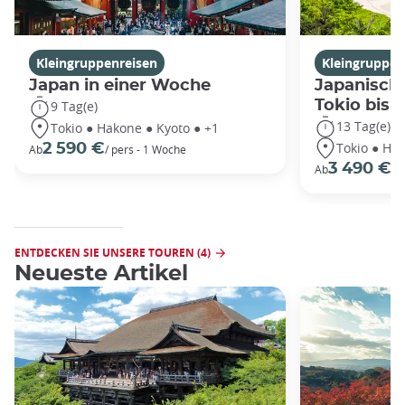
Kleingruppenreisen
Kleingruppen
Japan in einer Woche
Japanische
Tokio bis
9 Tag(e)
13 Tag(e)
Tokio ● Hakone ● Kyoto ● +1
Tokio ● Hak
2 590 €
Ab
/ pers - 1 Woche
3 490 €
Ab
/P
ENTDECKEN SIE UNSERE TOUREN (4)
Neueste Artikel