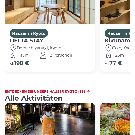
Häuser in Kyoto
Häuser in Ky
DELTA STAY
Kikuhama
Demachiyanagi, Kyoto
Gojo, Kyoto
49m²
2 Personen
25m²
198 €
77 €
Ab
Ab
ENTDECKEN SIE UNSERE HAUSER KYOTO (33)
Alle Aktivitäten