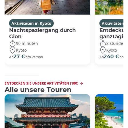
Aktivitäten in Kyoto
Aktivitäten i
Nachtspaziergang durch
Entdeckun
Gion
ganztägig
90 minuten
8 stunden
Kyoto
Kyoto
27 €
240 €
Ab
pro Person
Ab
pro 
ENTDECKEN SIE UNSERE AKTIVITÄTEN (180)
Alle unsere Touren