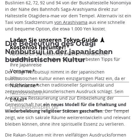
Buslinien 62, 72, 92 und 94 von der Bushaltestelle Nonomiya
in der Nähe des Bahnhofs Saga-Arashiyama direkt zur
Haltestelle Otagidera-mae vor dem Tempel. Alternativ ist ein
Taxi vom Stadtzentrum
von Arashiyama
aus eine schnelle
und bequeme Option, die etwa 1.000 Yen kostet.
Die Bedeutung des Otagi
Nenbutsuji in der japanischen
buddhistischen Kultur
Der Otagi Nenbutsuji nimmt in der japanischen
buddhistischen Kultur einen einzigartigen Platz ein, da er
eine Brücke zwischen traditioneller Spiritualität und
zeitgenössischem künstlerischem Ausdruck schlägt. Sein
Ansatz zur Restaurierung und zur Einbeziehung der
Gemeinschaft hat
ein neues Modell für die Erhaltung und
Wiederbelebung religiöser Stätten geschaffen
. Der Tempel
zeigt, wie sich sakrale Räume weiterentwickeln und relevant
bleiben können, ohne ihre spirituelle Essenz zu verlieren.
Die Rakan-Statuen mit ihren vielfältigen Ausdrucksformen