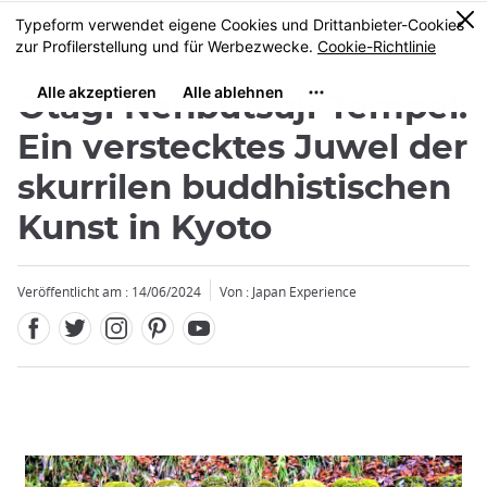
Facebook
Twitter
Instagram
Pinterest
Youtube
Größe
0
MENU
Otagi Nenbutsuji-Tempel:
Ein verstecktes Juwel der
skurrilen buddhistischen
Kunst in Kyoto
Veröffentlicht am : 14/06/2024
Von : Japan Experience