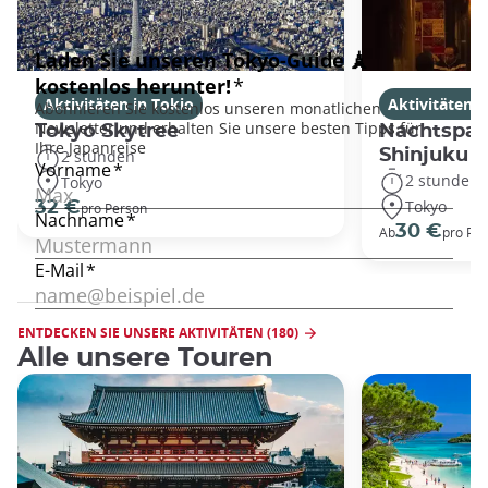
Aktivitäten in Tokio
Aktivitäten i
Tokyo Skytree
Nachtspaz
Shinjuku
2 stunden
2 stunden
Tokyo
Tokyo
32 €
pro Person
30 €
Ab
pro Pe
ENTDECKEN SIE UNSERE AKTIVITÄTEN (180)
Alle unsere Touren