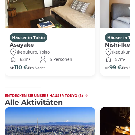
Häuser in Tokio
Häuser in To
Asayake
Nishi-Ikeb
Ikebukuro, Tokio
Ikebukuro, 
62m²
5 Personen
57m²
110 €
99 €
Ab
Pro Nacht
Ab
Pro Nac
ENTDECKEN SIE UNSERE HAUSER TOKYO (8)
Alle Aktivitäten