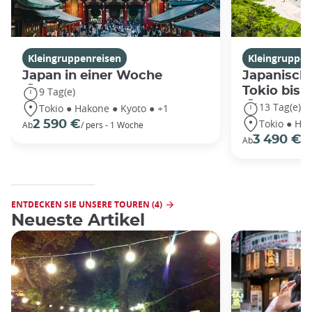
Kleingruppenreisen
Kleingruppen
Japan in einer Woche
Japanische
Tokio bis
9 Tag(e)
13 Tag(e)
Tokio ● Hakone ● Kyoto ● +1
Tokio ● Hak
2 590 €
Ab
/ pers - 1 Woche
3 490 €
Ab
/P
ENTDECKEN SIE UNSERE TOUREN (4)
Neueste Artikel