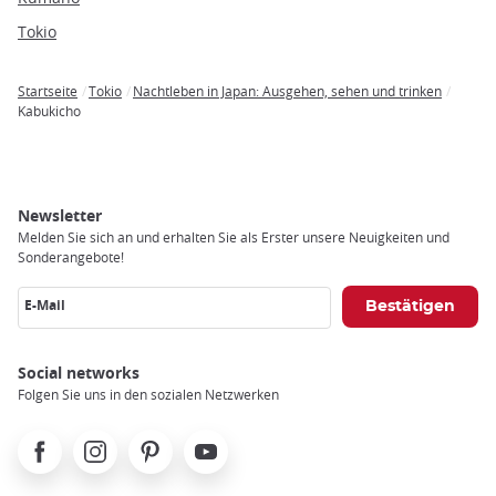
Tokio
Startseite
Tokio
Nachtleben in Japan: Ausgehen, sehen und trinken
Breadcrumb
Kabukicho
Newsletter
Melden Sie sich an und erhalten Sie als Erster unsere Neuigkeiten und
Sonderangebote!
E-Mail
Social networks
Folgen Sie uns in den sozialen Netzwerken
Facebook
Instagram
Pinterest
Youtube