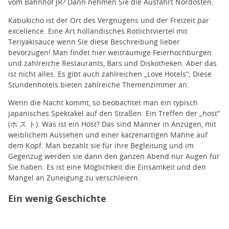
vom Bahnhof JR? Dann nehmen Sie die Ausfahrt Nordosten.
Kabukicho ist der Ort des Vergnügens und der Freizeit par
excellence. Eine Art holländisches Rotlichtviertel mit
Teriyakisauce wenn Sie diese Beschreibung lieber
bevorzugen! Man findet hier weiträumige Feierhochburgen
und zahlreiche Restaurants, Bars und Diskotheken. Aber das
ist nicht alles. Es gibt auch zahlreichen „Love Hotels“; Diese
Stundenhotels bieten zahlreiche Themenzimmer an.
Wenn die Nacht kommt, so beobachtet man ein typisch
japanisches Spektakel auf den Straßen: Ein Treffen der „host“
(ホ ス ト). Was ist ein Host? Das sind Männer in Anzügen, mit
weiblichem Aussehen und einer katzenartigen Mähne auf
dem Kopf. Man bezahlt sie für ihre Begleitung und im
Gegenzug werden sie dann den ganzen Abend nur Augen für
Sie haben. Es ist eine Möglichkeit die Einsamkeit und den
Mangel an Zuneigung zu verschleiern.
Ein wenig Geschichte