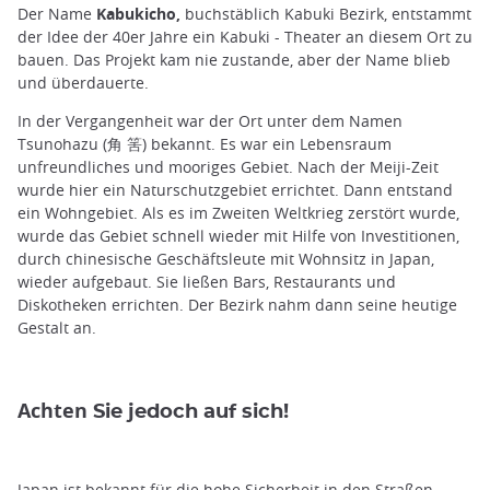
Der Name
Kabukicho,
buchstäblich Kabuki Bezirk, entstammt
der Idee der 40er Jahre ein Kabuki - Theater an diesem Ort zu
bauen. Das Projekt kam nie zustande, aber der Name blieb
und überdauerte.
In der Vergangenheit war der Ort unter dem Namen
Tsunohazu (角 筈) bekannt. Es war ein Lebensraum
unfreundliches und mooriges Gebiet. Nach der Meiji-Zeit
wurde hier ein Naturschutzgebiet errichtet. Dann entstand
ein Wohngebiet. Als es im Zweiten Weltkrieg zerstört wurde,
wurde das Gebiet schnell wieder mit Hilfe von Investitionen,
durch chinesische Geschäftsleute mit Wohnsitz in Japan,
wieder aufgebaut. Sie ließen Bars, Restaurants und
Diskotheken errichten. Der Bezirk nahm dann seine heutige
Gestalt an.
Achten
Sie jedoch auf sich!
Japan ist bekannt für die hohe Sicherheit in den Straßen.