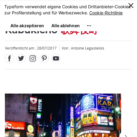
Facebook
Twitter
Instagram
Pinterest
Youtube
Größe
0
MENU
Kabukicho
歌舞伎町
Veröffentlicht am : 28/07/2017
Von : Antoine Legastelois
Schließen