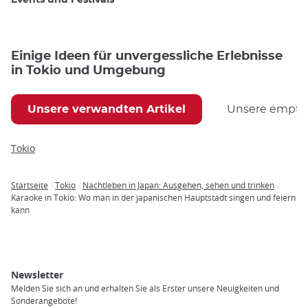
Events und Festivals
Einige Ideen für unvergessliche Erlebnisse
in Tokio und Umgebung
Unsere verwandten Artikel
Unsere empfoh
Tokio
Startseite
Tokio
Nachtleben in Japan: Ausgehen, sehen und trinken
Breadcrumb
Karaoke in Tokio: Wo man in der japanischen Hauptstadt singen und feiern
kann
Newsletter
Melden Sie sich an und erhalten Sie als Erster unsere Neuigkeiten und
Sonderangebote!