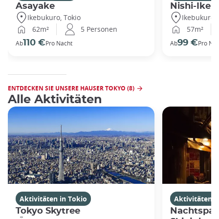
Asayake
Nishi-Ikeb
Ikebukuro, Tokio
Ikebukuro, 
62m²
5 Personen
57m²
110 €
99 €
Ab
Pro Nacht
Ab
Pro Nac
ENTDECKEN SIE UNSERE HAUSER TOKYO (8)
Alle Aktivitäten
Aktivitäten in Tokio
Aktivitäten i
Tokyo Skytree
Nachtspaz