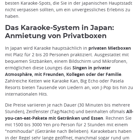
besten Karaoke-Spots, die Sie in der japanischen Hauptstadt
nicht verpassen sollten, um ein unvergessliches Erlebnis zu
haben.
Das Karaoke-System in Japan:
Anmietung von Privatboxen
In Japan wird Karaoke hauptsächlich in
privaten Mietboxen
mit Platz für 2 bis 20 Personen praktiziert. Ausgestattet mit
bequemen Sitzbänken, einem Bildschirm und Mikrofonen,
ermöglichen diese Lounges das
Singen in privater
Atmosphäre, mit Freunden, Kollegen oder der Familie
.
Zahlreiche Ketten wie Karaoke Kan, Big Echo oder Pasela
Resorts bieten Tausende von Liedern an, von J-Pop bis hin zu
internationalen Hits.
Die Preise variieren je nach Dauer (30 Minuten bis mehrere
Stunden), Zeitfenster (Tag/Nacht) und beinhalten oftmals
All-
you-can-eat-Pakete mit Getränken und Essen
. Rechnen Sie
mit 1500 bis 3000 Yen pro Person für 2 Stunden mit einem
"nomihoudai" (Getränke nach Belieben). Karaokebars haben
in der Regel sehr lange geöffnet, manchmal sogar rund um