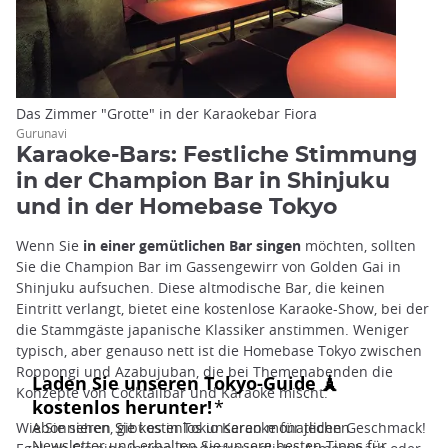
Das Zimmer "Grotte" in der Karaokebar Fiora
Gurunavi
Karaoke-Bars: Festliche Stimmung
in der Champion Bar in Shinjuku
und in der Homebase Tokyo
Wenn Sie
in einer gemütlichen Bar singen
möchten, sollten
Sie die Champion Bar im Gassengewirr von Golden Gai in
Shinjuku aufsuchen. Diese altmodische Bar, die keinen
Eintritt verlangt, bietet eine kostenlose Karaoke-Show, bei der
die Stammgäste japanische Klassiker anstimmen. Weniger
typisch, aber genauso nett ist die Homebase Tokyo zwischen
Roppongi und Azabujuban, die bei Themenabenden die
Konzepte von Cocktailbar und Karaoke mischt.
Wie Sie sehen, gibt es in Tokio Karaoke für jeden Geschmack!