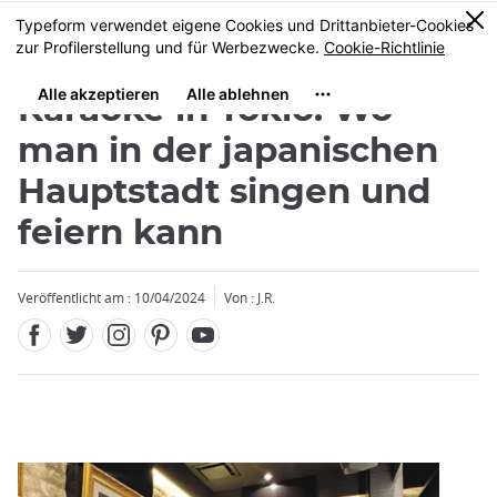
Facebook
Twitter
Instagram
Pinterest
Youtube
Größe
0
MENU
Karaoke in Tokio: Wo
man in der japanischen
Hauptstadt singen und
feiern kann
Schließen
Veröffentlicht am : 10/04/2024
Von : J.R.