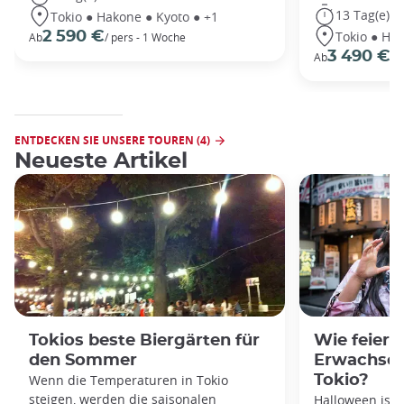
13 Tag(e)
Tokio ● Hakone ● Kyoto ● +1
Tokio ● Hak
2 590 €
Ab
/ pers - 1 Woche
3 490 €
Ab
/P
ENTDECKEN SIE UNSERE TOUREN (4)
Neueste Artikel
Tokios beste Biergärten für
Wie feiert
den Sommer
Erwachsen
Wenn die Temperaturen in Tokio
Tokio?
steigen, werden die saisonalen
Halloween ist 