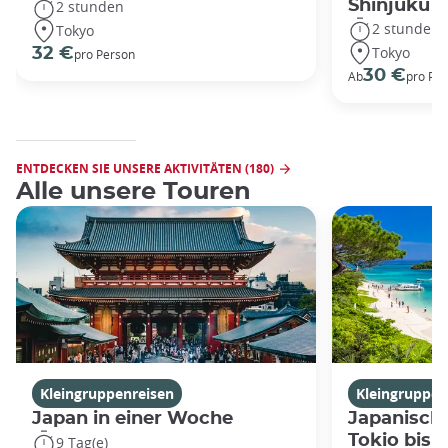
Shinjuku
2 stunden
2 stunden
Tokyo
Tokyo
32 €
pro Person
30 €
Ab
pro Pe
ENTDECKEN SIE UNSERE AKTIVITÄTEN (180)
Alle unsere Touren
Kleingruppenreisen
Kleingruppen
Japan in einer Woche
Japanische
Tokio bis
9 Tag(e)