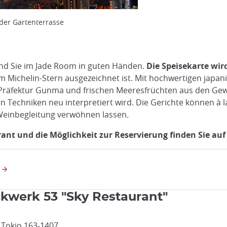
 der Gartenterrasse
sind Sie im Jade Room in guten Händen.
Die Speisekarte wi
Michelin-Stern ausgezeichnet ist. Mit hochwertigen japani
Präfektur Gunma und frischen Meeresfrüchten aus den Gewäs
len Techniken neu interpretiert wird. Die Gerichte können à 
einbegleitung verwöhnen lassen.
nt und die Möglichkeit zur Reservierung finden Sie auf 
ckwerk 53 "Sky Restaurant"
, Tokio 163-1407