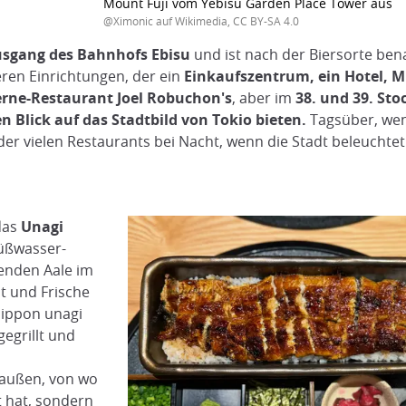
Mount Fuji vom Yebisu Garden Place Tower aus
@Ximonic auf Wikimedia, CC BY-SA 4.0
sgang des Bahnhofs Ebisu
und ist nach der Biersorte ben
eren Einrichtungen, der ein
Einkaufszentrum, ein Hotel, 
erne-Restaurant Joel Robuchon's
, aber im
38. und 39. Sto
n Blick auf das Stadtbild von Tokio bieten.
Tagsüber, wenn
er vielen Restaurants bei Nacht, wenn die Stadt beleuchte
 das
Unagi
Süßwasser-
benden Aale im
t und Frische
s ippon unagi
gegrillt und
raußen, von wo
t hat, sondern