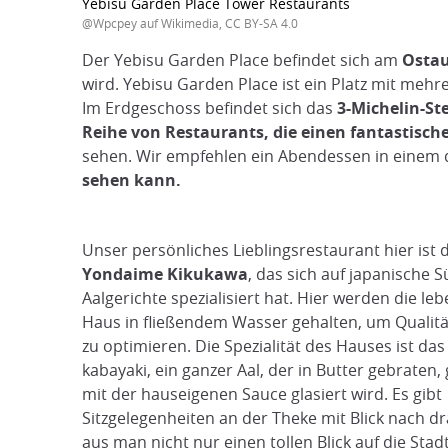
Yebisu Garden Place Tower Restaurants
@Wpcpey auf Wikimedia, CC BY-SA 4.0
Der Yebisu Garden Place befindet sich am
Ostau
wird. Yebisu Garden Place ist ein Platz mit mehr
Im Erdgeschoss befindet sich das
3-Michelin-St
Reihe von Restaurants, die einen fantastische
sehen. Wir empfehlen ein Abendessen in einem d
sehen kann.
Unser persönliches Lieblingsrestaurant hier ist
Yondaime Kikukawa
, das sich auf japanische 
Aalgerichte spezialisiert hat. Hier werden die le
Haus in fließendem Wasser gehalten, um Qualitä
zu optimieren. Die Spezialität des Hauses ist da
kabayaki, ein ganzer Aal, der in Butter gebraten, 
mit der hauseigenen Sauce glasiert wird. Es gibt
Sitzgelegenheiten an der Theke mit Blick nach d
aus man nicht nur einen tollen Blick auf die Stad