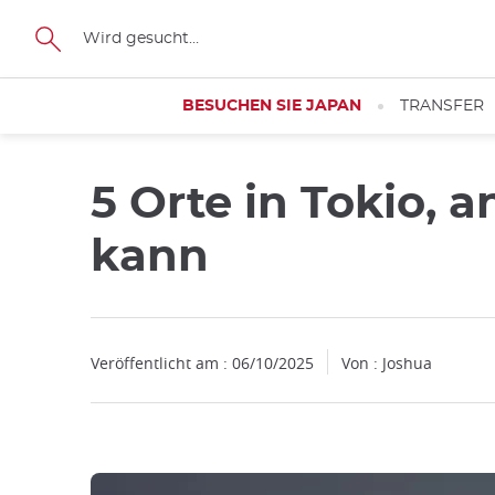
Facebook
Twitter
Instagram
Pinterest
Youtube
Größe
BESUCHEN SIE JAPAN
TRANSFER
5 Orte in Tokio, 
Schließen
kann
Veröffentlicht am : 06/10/2025
Von : Joshua