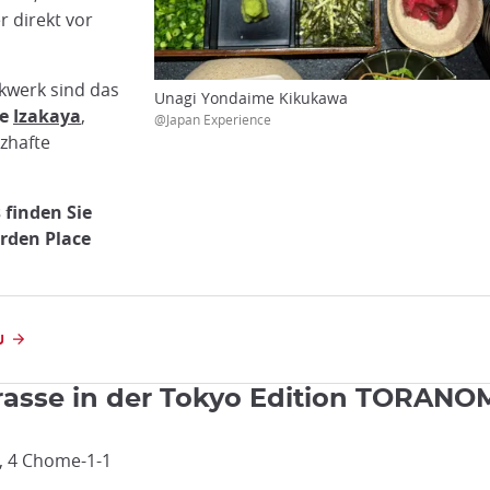
 direkt vor
kwerk sind das
Unagi Yondaime Kikukawa
e
Izakaya
,
@Japan Experience
rzhafte
finden Sie
arden Place
U
rasse in der Tokyo Edition TORAN
, 4 Chome-1-1