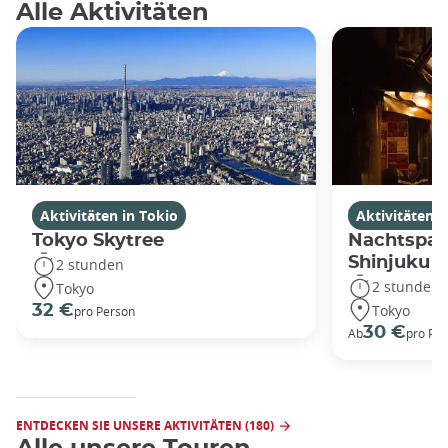
Alle Aktivitäten
Aktivitäten in Tokio
Aktivitäten i
Tokyo Skytree
Nachtspaz
Shinjuku
2 stunden
2 stunden
Tokyo
Tokyo
32 €
pro Person
30 €
Ab
pro Pe
ENTDECKEN SIE UNSERE AKTIVITÄTEN (180)