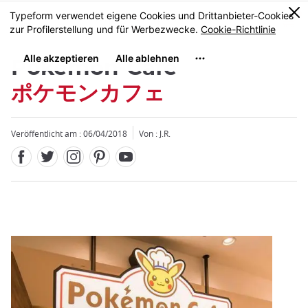
Facebook
Twitter
Instagram
Pinterest
Youtube
Größe
0
MENU
Pokémon-Café
ポケモンカフェ
Veröffentlicht am : 06/04/2018
Von : J.R.
Schließen
Schließen
Schließen