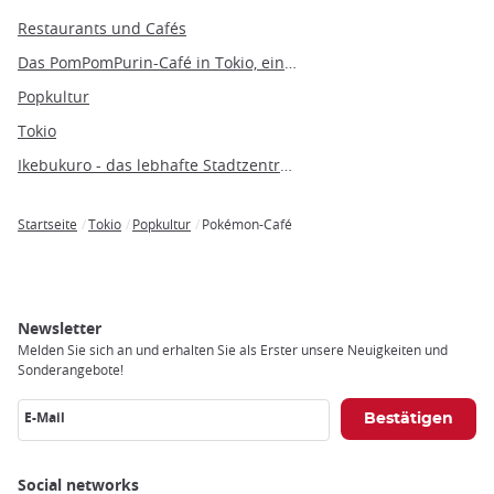
Restaurants und Cafés
Das PomPomPurin-Café in Tokio, ein unvergesslicher Besuch in Sanrios Kawaii-Welt
Popkultur
Tokio
Ikebukuro - das lebhafte Stadtzentrum, das alles zu bieten hat
Startseite
Tokio
Popkultur
Pokémon-Café
Breadcrumb
Newsletter
Melden Sie sich an und erhalten Sie als Erster unsere Neuigkeiten und
Sonderangebote!
E-Mail
Social networks