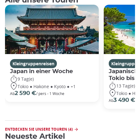
Alle unsere Touren
Kleingruppenreisen
Kleingruppen
Japan in einer Woche
Japanische
Tokio bis
9 Tag(e)
13 Tag(e)
Tokio ● Hakone ● Kyoto ● +1
Tokio ● Hak
2 590 €
Ab
/ pers - 1 Woche
3 490 €
Ab
/P
ENTDECKEN SIE UNSERE TOUREN (4)
Neueste Artikel