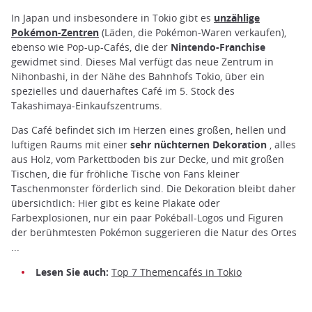
In Japan und insbesondere in Tokio gibt es
unzählige
Pokémon-Zentren
(Läden, die Pokémon-Waren verkaufen),
ebenso wie Pop-up-Cafés, die der
Nintendo-Franchise
gewidmet sind. Dieses Mal verfügt das neue Zentrum in
Nihonbashi, in der Nähe des Bahnhofs Tokio, über ein
spezielles und dauerhaftes Café im 5. Stock des
Takashimaya-Einkaufszentrums.
Das Café befindet sich im Herzen eines großen, hellen und
luftigen Raums mit einer
sehr nüchternen Dekoration
, alles
aus Holz, vom Parkettboden bis zur Decke, und mit großen
Tischen, die für fröhliche Tische von Fans kleiner
Taschenmonster förderlich sind. Die Dekoration bleibt daher
übersichtlich: Hier gibt es keine Plakate oder
Farbexplosionen, nur ein paar Pokéball-Logos und Figuren
der berühmtesten Pokémon suggerieren die Natur des Ortes
...
Lesen Sie auch:
Top 7 Themencafés in Tokio