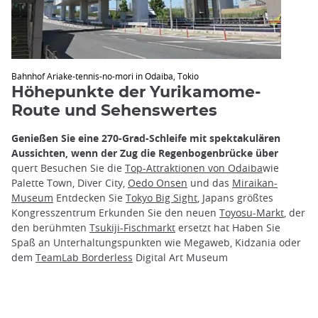
Bahnhof Ariake-tennis-no-mori in Odaiba, Tokio
Höhepunkte der Yurikamome-
Route und Sehenswertes
Genießen Sie eine 270-Grad-Schleife mit spektakulären
Aussichten, wenn der Zug die Regenbogenbrücke über
quert Besuchen Sie die
Top-Attraktionen von Odaiba
wie
Palette Town, Diver City,
Oedo Onsen
und das
Miraikan-
Museum
Entdecken Sie
Tokyo Big Sight
, Japans größtes
Kongresszentrum Erkunden Sie den neuen
Toyosu-Markt
, der
den berühmten
Tsukiji-Fischmarkt
ersetzt hat Haben Sie
Spaß an Unterhaltungspunkten wie Megaweb, Kidzania oder
dem
TeamLab Borderless
Digital Art Museum