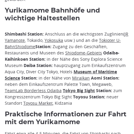
Yurikamome Bahnhöfe und
wichtige Haltestellen
Shimbashi Station:
Anschluss an die wichtigsten Zuglinien
(JR
Yamanote
, Tokaido,
Yokosuka
usw.) und an die
Tokioter U-
BahnShiodome
Station:
Zugang zu den Geschäften,
Restaurants und Museen des
Shiodome-Gebiets
Odaiba-
Kaihinkoen Station:
in der Nähe des Sony Explora Science
Museum
Daiba Station:
hauptzugang zum Einkaufszentrum
Aqua City, Diver City Tokyo, Hotels
Museum of Maritime
Science
Station:
in der Nähe von
Miraikan
Aomi Station:
neben dem Einkaufszentrum Palette Town, Megaweb,
TeamLab Borderless Odaiba
Tokyo Big Sight
Station:
zum
Kongresszentrum Tokyo Big Sight
Toyosu Station:
neuer
Standort
Toyosu Market
, Kidzania
Praktische Informationen zur Fahrt
mit dem Yurikamome
Fährt etwa alle 4-5 Minuten, die Fahrt von
Shinbashi
nach