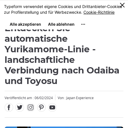
Facebook
Twitter
Instagram
Pinterest
Youtube
Größe
0
MENU
Entdecken Sie
automatische
Yurikamome-Linie -
landschaftliche
Schließen
Verbindung nach Odaiba
und Toyosu
Veröffentlicht am : 06/02/2024
Von : Japan Experience