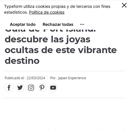
Facebook
Twitter
Instagram
Pinterest
Youtube
Tamaño
0
MENU
Guía de Port Island:
descubre las joyas
ocultas de este vibrante
destino
Publicado el : 22/03/2024
Por : Japan Experience