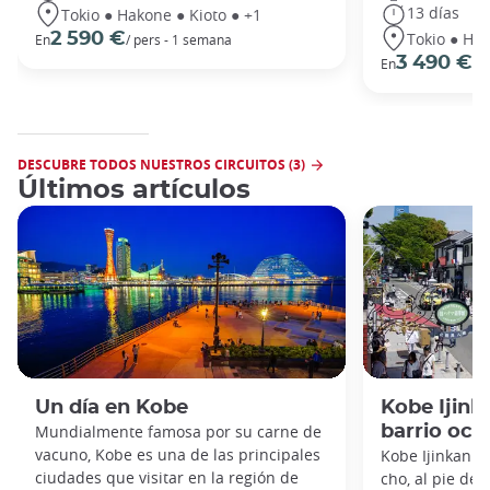
13 días
Tokio ● Hakone ● Kioto ● +1
Tokio ● Hak
2 590 €
En
/ pers - 1 semana
3 490 €
En
/ 
DESCUBRE TODOS NUESTROS CIRCUITOS (3)
Últimos artículos
Un día en Kobe
Kobe Ijink
Mundialmente famosa por su carne de
barrio occ
vacuno, Kobe es una de las principales
Kobe Ijinkan: 
ciudades que visitar en la región de
cho, al pie de