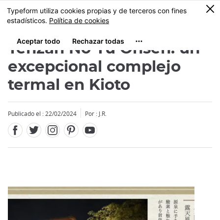
Facebook
Twitter
Instagram
Pinterest
Youtube
Tamaño
0
MENU
Tenzan No Yu Onsen: un
excepcional complejo
termal en Kioto
Close
Publicado el : 22/02/2024
Por : J.R.