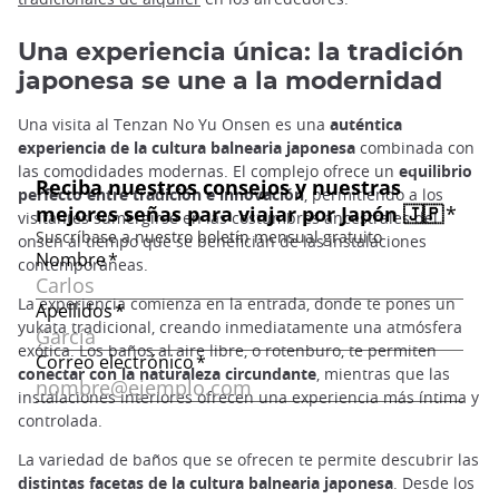
Una experiencia única: la tradición
japonesa se une a la modernidad
Una visita al Tenzan No Yu Onsen es una
auténtica
experiencia de la cultura balnearia japonesa
combinada con
las comodidades modernas. El complejo ofrece un
equilibrio
perfecto entre tradición e innovación
, permitiendo a los
visitantes sumergirse en las costumbres ancestrales del
onsen al tiempo que se benefician de las instalaciones
contemporáneas.
La experiencia comienza en la entrada, donde te pones un
yukata tradicional, creando inmediatamente una atmósfera
exótica. Los baños al aire libre, o rotenburo, te permiten
conectar con la naturaleza circundante
, mientras que las
instalaciones interiores ofrecen una experiencia más íntima y
controlada.
La variedad de baños que se ofrecen te permite descubrir las
distintas facetas de la cultura balnearia japonesa
. Desde los