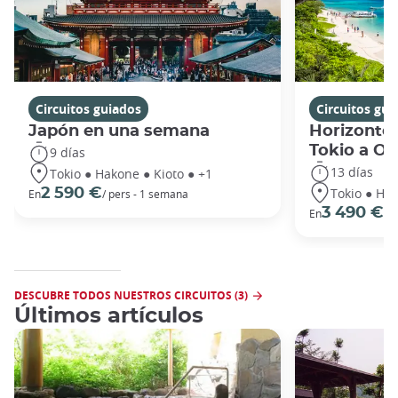
Circuitos guiados
Circuitos gui
Japón en una semana
Horizontes
Tokio a O
9 días
13 días
Tokio ● Hakone ● Kioto ● +1
Tokio ● Hak
2 590 €
En
/ pers - 1 semana
3 490 €
En
/ 
DESCUBRE TODOS NUESTROS CIRCUITOS (3)
Últimos artículos