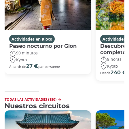
Actividades en Kioto
Actividades 
Paseo nocturno por Gion
Descubre K
completo
90 minutos
8 horas
Kyoto
Kyoto
27 €
A partir de
par personne
240 €
Desde
p
TODAS LAS ACTIVIDADES (180)
Nuestros circuitos