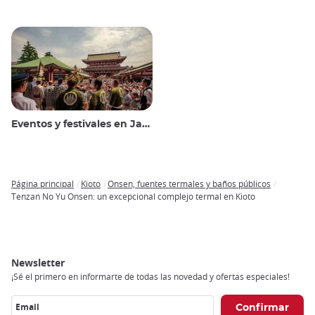
Eventos y festivales en Japón
Página principal
Kioto
Onsen, fuentes termales y baños públicos
Breadcrumb
Tenzan No Yu Onsen: un excepcional complejo termal en Kioto
Newsletter
¡Sé el primero en informarte de todas las novedad y ofertas especiales!
Email