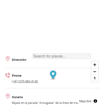
Dirección
Phone
(+81) 075-882-4126
Horario
MapLibre
Bájate en la parada "Arisugawa" de la línea de tranvía Keifuku