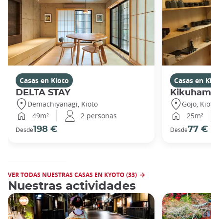
Casas en Kioto
Casas en Kio
DELTA STAY
Kikuhama
Demachiyanagi, Kioto
Gojo, Kioto
49m²
2 personas
25m²
198 €
77 €
Desde
Desde
VER TODAS NUESTRAS CASAS EN KYOTO (33)
Nuestras actividades