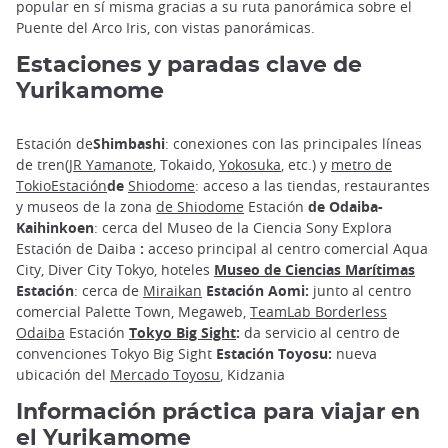
popular en sí misma gracias a su ruta panorámica sobre el
Puente del Arco Iris, con vistas panorámicas.
Estaciones y paradas clave de
Yurikamome
Estación de
Shimbashi
: conexiones con las principales líneas
de tren
(JR Yamanote
, Tokaido,
Yokosuka
, etc.) y
metro de
TokioEstación
de
Shiodome
: acceso a las tiendas, restaurantes
y museos de la zona
de Shiodome
Estación
de Odaiba-
Kaihinkoen
: cerca del Museo de la Ciencia Sony Explora
Estación de Daiba
:
acceso principal al centro comercial Aqua
City, Diver City Tokyo, hoteles
Museo de Ciencias Marítimas
Estación
: cerca de
Miraikan
Estación Aomi:
junto al centro
comercial Palette Town, Megaweb,
TeamLab Borderless
Odaiba
Estación
Tokyo Big Sight
:
da servicio al centro de
convenciones Tokyo Big Sight
Estación Toyosu:
nueva
ubicación del
Mercado Toyosu
, Kidzania
Información práctica para viajar en
el Yurikamome