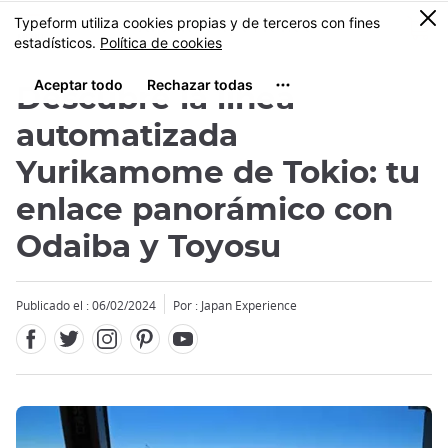
Facebook
Twitter
Instagram
Pinterest
Youtube
Tamaño
0
MENU
Descubre la línea
automatizada
Yurikamome de Tokio: tu
enlace panorámico con
Close
Odaiba y Toyosu
Publicado el : 06/02/2024
Por : Japan Experience