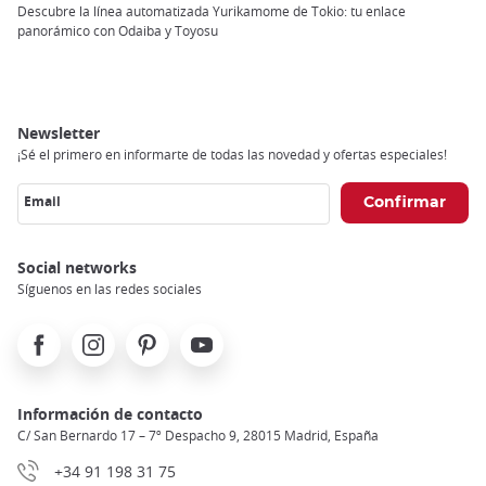
Breadcrumb
Descubre la línea automatizada Yurikamome de Tokio: tu enlace
panorámico con Odaiba y Toyosu
Newsletter
¡Sé el primero en informarte de todas las novedad y ofertas especiales!
Email
Social networks
Síguenos en las redes sociales
Facebook
Instagram
Pinterest
Youtube
Información de contacto
C/ San Bernardo 17 – 7º Despacho 9, 28015 Madrid, España
+34 91 198 31 75