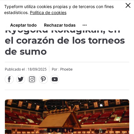
Facebook
Twitter
Instagram
Pinterest
Youtube
Tamaño
0
MENU
Ryogoku Kokugikan, en
el corazón de los torneos
de sumo
Publicado el : 18/09/2025
Por : Phoebe