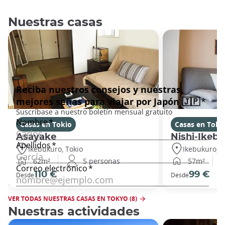
Nuestras casas
Casas en Tokio
Casas en Toki
Asayake
Nishi-Ikeb
Ikebukuro, Tokio
Ikebukuro, T
62m²
5 personas
57m²
110 €
99 €
Desde
Desde
VER TODAS NUESTRAS CASAS EN TOKYO (8)
Nuestras actividades