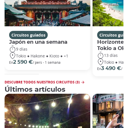
Circuitos guiados
Circuitos guia
Japón en una semana
Horizontes
Tokio a Ok
9 días
13 días
Tokio ● Hakone ● Kioto ● +1
Tokio ● Hako
2 590 €
En
/ pers - 1 semana
3 490 €
En
/ pe
DESCUBRE TODOS NUESTROS CIRCUITOS (3)
Últimos artículos