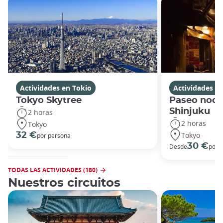
Actividades en Tokio
Actividades e
Tokyo Skytree
Paseo noct
Shinjuku
2 horas
2 horas
Tokyo
Tokyo
32 €
por persona
30 €
Desde
por 
TODAS LAS ACTIVIDADES (180)
Nuestros circuitos