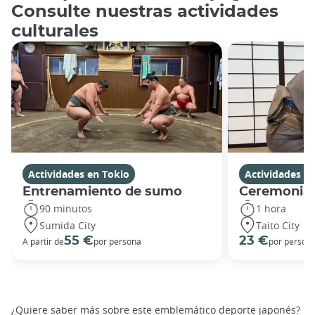
Consulte nuestras actividades
culturales
Actividades en Tokio
Actividades e
Entrenamiento de sumo
Ceremonia d
90 minutos
1 hora
Sumida City
Taito City
55 €
23 €
A partir de
por persona
por person
¿Quiere saber más sobre este emblemático deporte japonés?