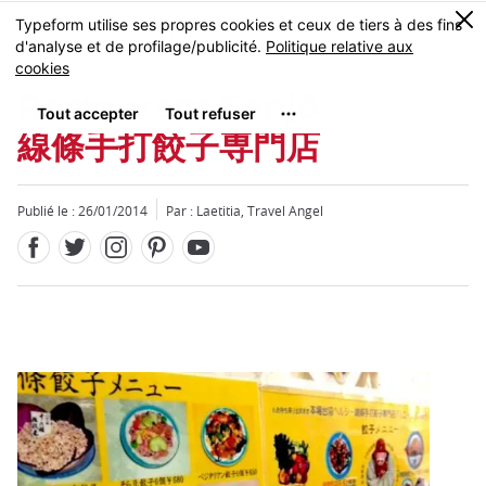
Facebook
Twitter
Instagram
Pinterest
Youtube
Skip
0
MENU
to
main
content
Restaurant Senjô
線條手打餃子専門店
Publié le : 26/01/2014
Par : Laetitia, Travel Angel
Fermer