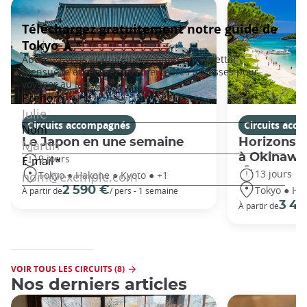
Circuits accompagnés
Circuits acc
Le Japon en une semaine
Horizons j
à Okinawa
9 jours
13 jours
Tokyo ● Hakone ● Kyoto ● +1
Tokyo ● Ha
2 590 €
À partir de
/ pers - 1 semaine
3 49
À partir de
VOIR TOUS LES CIRCUITS (8)
Nos derniers articles