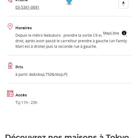
Phone
03-5391-0691
Horaires
MapLibre
Depuis le métro Ikebukuro : prendre la sortie C6 et continuer tout
droit, après avoir passé le carrefour prendre à gauche (un Family
Mart est à droite) puis la seconde rue à gauche.
Prix
à partir de&nbsp;750&nbsp;円
Accès
TLJ 11h - 23h
Découvrez nos maisons à Tokyo