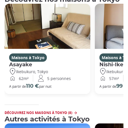
Maisons à Tokyo
Maisons à T
Asayake
Nishi-Ikeb
Ikebukuro, Tokyo
Ikebukuro,
62m²
5 personnes
57m²
110 €
99 
A partir de
par nuit
A partir de
DÉCOUVREZ NOS MAISONS À TOKYO (8)
Autres activités à Tokyo