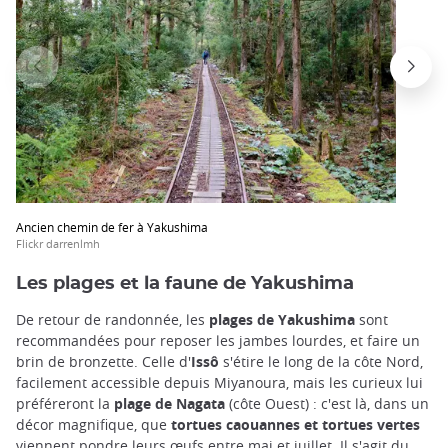
Ancien chemin de fer à Yakushima
Flickr darrenlmh
Les plages et la faune de Yakushima
De retour de randonnée, les
plages
de Yakushima
sont
recommandées pour reposer les jambes lourdes, et faire un
brin de bronzette. Celle d'
Issô
s'étire le long de la côte Nord,
facilement accessible depuis Miyanoura, mais les curieux lui
préféreront la
plage de Nagata
(côte Ouest) : c'est là, dans un
décor magnifique, que
tortues
caouannes et tortues vertes
viennent pondre leurs œufs entre mai et juillet. Il s'agit du