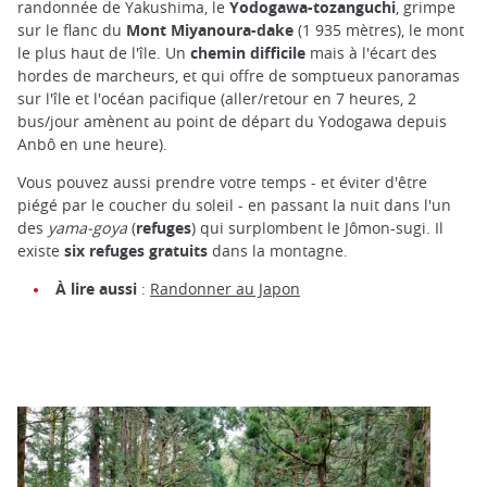
randonnée de Yakushima, le
Yodogawa-tozanguchi
, grimpe
sur le flanc du
Mont Miyanoura-dake
(1 935 mètres), le mont
le plus haut de l'île. Un
chemin difficile
mais à l'écart des
hordes de marcheurs, et qui offre de somptueux panoramas
sur l'île et l'océan pacifique (aller/retour en 7 heures, 2
bus/jour amènent au point de départ du Yodogawa depuis
Anbô en une heure).
Vous pouvez aussi prendre votre temps - et éviter d'être
piégé par le coucher du soleil - en passant la nuit dans l'un
des
yama-goya
(
refuges
) qui surplombent le Jômon-sugi. Il
existe
six refuges gratuits
dans la montagne.
À lire aussi
:
Randonner au Japon