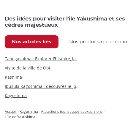
Des idées pour visiter l'île Yakushima et ses
cèdres majestueux
Nos articles liés
Nos produits recommand
Tanegashima : Explorer l'histoire, la culture et les activités fascinantes de l'île du Japon
Visite de la ville de Obi
Kashima
Ibusuki Kagoshima : découvrez le joyau thermal du sud du Japon
Kagoshima
Accueil
Kagoshima
Attractions touristiques et excursions
Breadcrumb
L'île de Yakushima