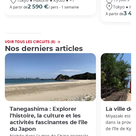
Tokyo ● Hakone ● Kyoto ● +1
Tokyo ● Ha
2 590 €
À partir de
/ pers - 1 semaine
3 49
À partir de
VOIR TOUS LES CIRCUITS (8)
Nos derniers articles
Tanegashima : Explorer
La ville de
l'histoire, la culture et les
Miyazaki est un
dans la provin
activités fascinantes de l'île
de l’île de Kyu
du Japon
Nichée dans la mer de Chine orientale,