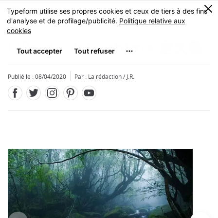
Facebook
Twitter
Instagram
Pinterest
Youtube
Skip
0
MENU
to
main
content
L'île de Yakushima
屋久島
Publié le : 08/04/2020
Par : La rédaction / J.R.
Fermer
Fermer