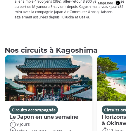
aller simple 4 900 yens (38€), aller-retour 8 900 yens (70€)), arrivée
MapLibre
au port de Miyanoura.En avion : depuis Kagoshima, 5 vols / jour (35
min) avec la compagnie Japan Air Commuter.&nbsp;Liaisons
également assurées depuis Fukuoka et Osaka.
Nos circuits à Kagoshima
Circuits accompagnés
Circuits acc
Le Japon en une semaine
Horizons j
à Okinawa
9 jours
13 jours