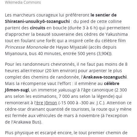
Wikimedia Commons
Les marcheurs courageux lui préféreront
le sentier de
Shiratani-unsuikyô-tozanguchi
: du pied de cette colline
partent des
circuits
en boucle (durée 3 à 6 h) qui permettent
d'approcher la beauté souveraine des cèdres de Yakushima
tout en foulant une forêt qui a inspiré celle du célèbre film
Princesse Mononoke
de Hayao Miyazaki (accès depuis
Miyanoura, bus 40 minutes, entrée 500 yens (3,90€)).
Pour les randonneurs chevronnés, il ne faut pas moins de 8
heures aller/retour (20 km environ) pour arpenter le plus
complet des chemins de randonnée, l'
Arakawa-tozanguchi
.
Mais la récompense vaut l'effort : il emmène au
célèbre
Jômon-sugi
, un immense
yakusugi
à l'âge canonique (2 300
ans selon les estimations, 7 000 ans selon la légende) qui
remonterait à l
'ère Jômon
(-15 000 à -300 av. J.C.). Attention ce
cèdre-star drainant quantité de touristes, la route qui y mène
est fermée aux véhicules de mars à novembre (à l'exception
de l'Arakawa Bus).
Plus physique et escarpé encore, le tout premier chemin de