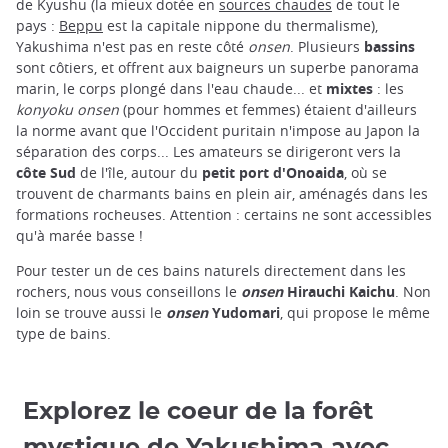
de Kyushu (la mieux dotée en
sources chaudes
de tout le
pays :
Beppu
est la capitale nippone du thermalisme),
Yakushima n'est pas en reste côté
onsen
. Plusieurs
bassins
sont côtiers, et offrent aux baigneurs un superbe panorama
marin, le corps plongé dans l'eau chaude... et
mixtes
: les
konyoku onsen
(pour hommes et femmes) étaient d'ailleurs
la norme avant que l'Occident puritain n'impose au Japon la
séparation des corps... Les amateurs se dirigeront vers la
côte Sud
de l'île, autour du
petit port d'Onoaida
, où se
trouvent de charmants bains en plein air, aménagés dans les
formations rocheuses. Attention : certains ne sont accessibles
qu'à marée basse !
Pour tester un de ces bains naturels directement dans les
rochers, nous vous conseillons le
onsen
Hirauchi Kaichu
. Non
loin se trouve aussi le
onsen
Yudomari
, qui propose le même
type de bains.
Explorez le coeur de la forêt
mystique de Yakushima avec