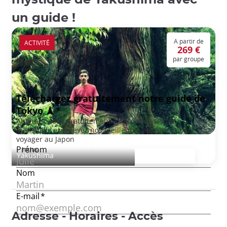
un guide !
A partir de
ACTIVITÉ
269 €
par groupe
Yakushima, marche en forêt
Inclus :
Yakushima
Adresse - Horaires - Accès