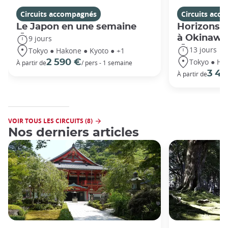
Circuits accompagnés
Circuits acc
Le Japon en une semaine
Horizons j
à Okinawa
9 jours
13 jours
Tokyo ● Hakone ● Kyoto ● +1
Tokyo ● Ha
2 590 €
À partir de
/ pers - 1 semaine
3 49
À partir de
VOIR TOUS LES CIRCUITS (8)
Nos derniers articles