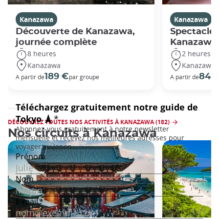
Kanazawa
Kanazawa
Découverte de Kanazawa,
Spectacle 
journée complète
Kanazawa
8 heures
2 heures
Kanazawa
Kanazawa
189 €
84 
A partir de
par groupe
A partir de
DÉCOUVREZ TOUTES NOS ACTIVITÉS À KANAZAWA (182)
Nos circuits à Kanazawa