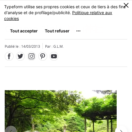
Facebook
Twitter
Instagram
Pinterest
Youtube
Skip
0
MENU
to
main
content
Oyama Jinja
尾山神社
Publié le : 14/03/2013
Par : G.L.M.
Fermer