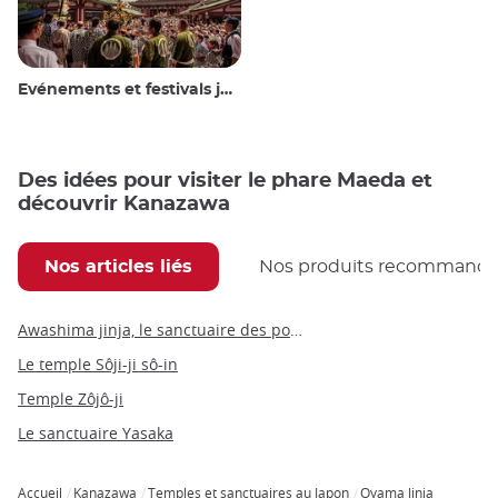
Evénements et festivals japonais
Des idées pour visiter le phare Maeda et
découvrir Kanazawa
Nos articles liés
Nos produits recommand
Awashima jinja, le sanctuaire des poupées à Wakayama
Le temple Sôji-ji sô-in
Temple Zôjô-ji
Le sanctuaire Yasaka
Accueil
Kanazawa
Temples et sanctuaires au Japon
Oyama Jinja