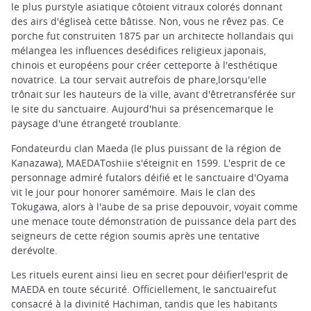
le plus purstyle asiatique côtoient vitraux colorés donnant
des airs d'égliseà cette bâtisse. Non, vous ne rêvez pas. Ce
porche fut construiten 1875 par un architecte hollandais qui
mélangea les influences desédifices religieux japonais,
chinois et européens pour créer cetteporte à l'esthétique
novatrice. La tour servait autrefois de phare,lorsqu'elle
trônait sur les hauteurs de la ville, avant d'êtretransférée sur
le site du sanctuaire. Aujourd'hui sa présencemarque le
paysage d'une étrangeté troublante.
Fondateurdu clan Maeda (le plus puissant de la région de
Kanazawa), MAEDAToshiie s'éteignit en 1599. L'esprit de ce
personnage admiré futalors déifié et le sanctuaire d'Oyama
vit le jour pour honorer samémoire. Mais le clan des
Tokugawa, alors à l'aube de sa prise depouvoir, voyait comme
une menace toute démonstration de puissance dela part des
seigneurs de cette région soumis après une tentative
derévolte.
Les rituels eurent ainsi lieu en secret pour déifierl'esprit de
MAEDA en toute sécurité. Officiellement, le sanctuairefut
consacré à la divinité Hachiman, tandis que les habitants