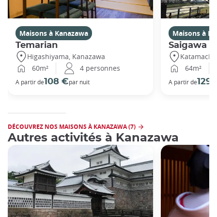
Maisons à Kanazawa
Maisons à K
Temarian
Saigawa
Higashiyama, Kanazawa
Katamachi
60m²
4 personnes
64m²
108 €
129 
A partir de
par nuit
A partir de
DÉCOUVREZ NOS MAISONS À KANAZAWA (7)
Autres activités à Kanazawa