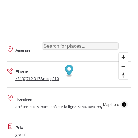
Adresse
Phone
+81(0)762 317&nbsp;210
Horaires
MapLibre
arrêtde bus Minami-chô sur la ligne Kanazawa loop
Prix
gratuit