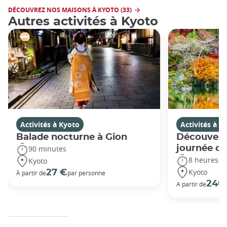
DÉCOUVREZ NOS MAISONS À KYOTO (33)
Autres activités à Kyoto
Activités à Kyoto
Activités à K
Balade nocturne à Gion
Découvert
journée c
90 minutes
8 heures
Kyoto
Kyoto
27 €
À partir de
par personne
240
A partir de