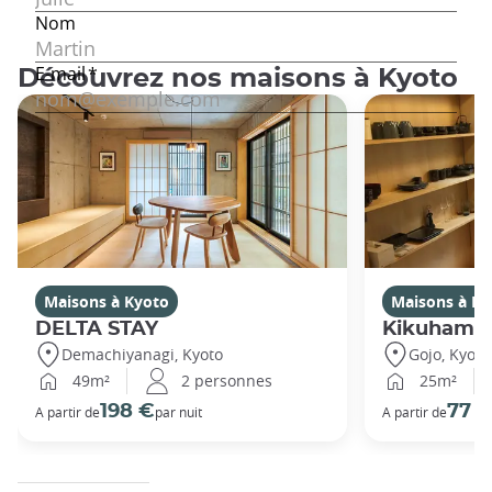
Découvrez nos maisons à Kyoto
Maisons à Kyoto
Maisons à Ky
DELTA STAY
Kikuhama
Demachiyanagi, Kyoto
Gojo, Kyoto
49m²
2 personnes
25m²
198 €
77 
A partir de
par nuit
A partir de