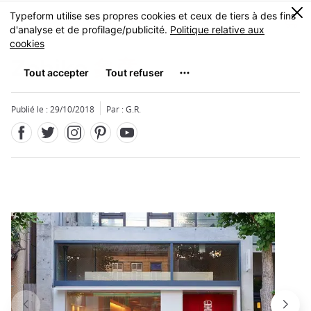
Facebook
Twitter
Instagram
Pinterest
Youtube
Skip
0
MENU
to
main
content
Zohiko
象彦
Publié le : 29/10/2018
Par : G.R.
Fermer
Fermer
Fermer