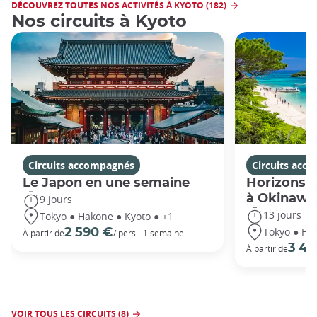
DÉCOUVREZ TOUTES NOS ACTIVITÉS À KYOTO (182)
Nos circuits à Kyoto
Circuits accompagnés
Circuits acc
Le Japon en une semaine
Horizons j
à Okinawa
9 jours
13 jours
Tokyo ● Hakone ● Kyoto ● +1
Tokyo ● Ha
2 590 €
À partir de
/ pers - 1 semaine
3 49
À partir de
VOIR TOUS LES CIRCUITS (8)