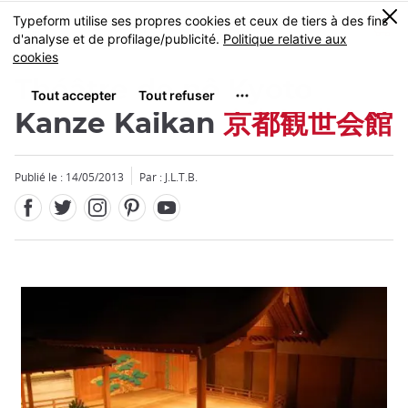
Facebook
Twitter
Instagram
Pinterest
Youtube
Skip
0
MENU
to
main
content
Théâtre de nô Kyoto
Kanze Kaikan
京都観世会館
Publié le : 14/05/2013
Par : J.L.T.B.