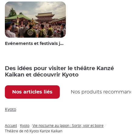
Evénements et festivals japonais
Des idées pour visiter le théâtre Kanzé
Kaikan et découvrir Kyoto
Nos articles liés
Nos produits recommand
Kyoto
Accueil
Kyoto
Vie nocturne au Japon : Sortir, voir et boire
Breadcrumb
Théâtre de nô Kyoto Kanze Kaikan