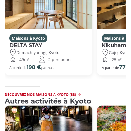
Maisons à Kyoto
Maisons à Ky
DELTA STAY
Kikuhama
Demachiyanagi, Kyoto
Gojo, Kyoto
49m²
2 personnes
25m²
198 €
77 
A partir de
par nuit
A partir de
DÉCOUVREZ NOS MAISONS À KYOTO (33)
Autres activités à Kyoto