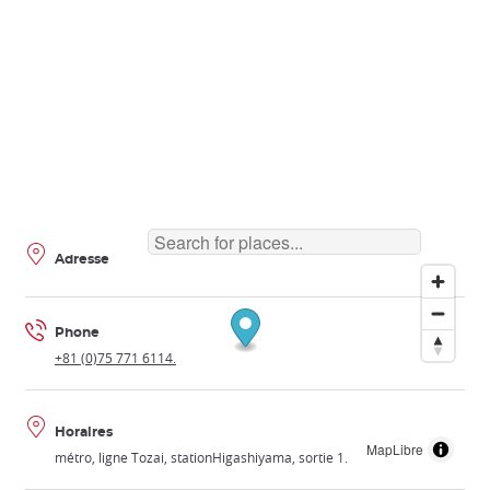
Adresse
Phone
+81 (0)75 771 6114.
Horaires
MapLibre
métro, ligne Tozai, stationHigashiyama, sortie 1.