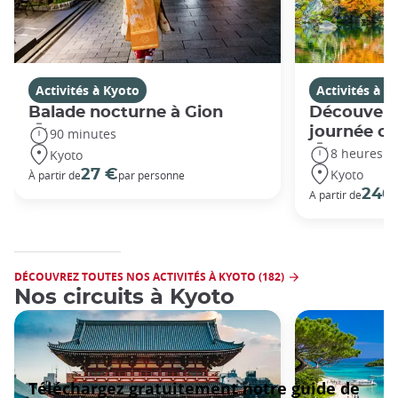
Activités à Kyoto
Activités à K
Balade nocturne à Gion
Découvert
journée c
90 minutes
8 heures
Kyoto
Kyoto
27 €
À partir de
par personne
240
A partir de
DÉCOUVREZ TOUTES NOS ACTIVITÉS À KYOTO (182)
Nos circuits à Kyoto