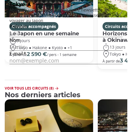
Circuits accompagnés
Circuits acc
Le Japon en une semaine
Horizons j
à Okinawa
9 jours
13 jours
Tokyo ● Hakone ● Kyoto ● +1
Tokyo ● Ha
2 590 €
À partir de
/ pers - 1 semaine
3 49
À partir de
VOIR TOUS LES CIRCUITS (8)
Nos derniers articles