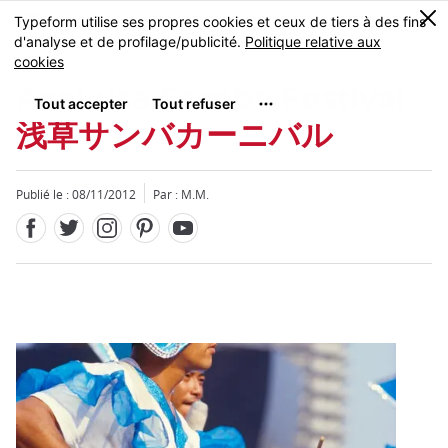
Facebook
Twitter
Instagram
Pinterest
Youtube
Skip
0
MENU
to
main
content
Asakusa Samba Festival
浅草サンバカーニバル
Publié le : 08/11/2012
Par : M.M.
Fermer