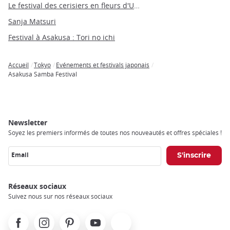
Le festival des cerisiers en fleurs d'Ueno
Sanja Matsuri
Festival à Asakusa : Tori no ichi
Accueil
Tokyo
Evénements et festivals japonais
Breadcrumb
Asakusa Samba Festival
Newsletter
Soyez les premiers informés de toutes nos nouveautés et offres spéciales !
Email
Réseaux sociaux
Suivez nous sur nos réseaux sociaux
Facebook
Instagram
Pinterest
Youtube
X