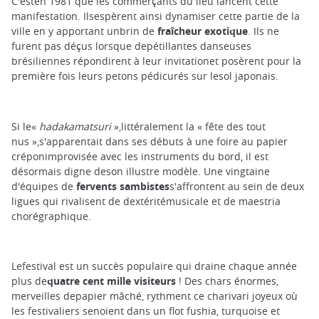
C'esten 1981 que les commerçants du lieu lancent cette
manifestation. Ilsespèrent ainsi dynamiser cette partie de la
ville en y apportant unbrin de
fraîcheur exotique
. Ils ne
furent pas déçus lorsque depétillantes danseuses
brésiliennes répondirent à leur invitationet posèrent pour la
première fois leurs petons pédicurés sur lesol japonais.
Si le«
h
adakamatsuri
»,littéralement la « fête des tout
nus »,s'apparentait dans ses débuts à une foire au papier
créponimprovisée avec les instruments du bord, il est
désormais digne deson illustre modèle. Une vingtaine
d'équipes de
fervents sambistes
s'affrontent au sein de deux
ligues qui rivalisent de dextéritémusicale et de maestria
chorégraphique.
Lefestival est un succès populaire qui draine chaque année
plus de
quatre cent mille visiteurs
! Des chars énormes,
merveilles depapier mâché, rythment ce charivari joyeux où
les festivaliers senoient dans un flot fushia, turquoise et