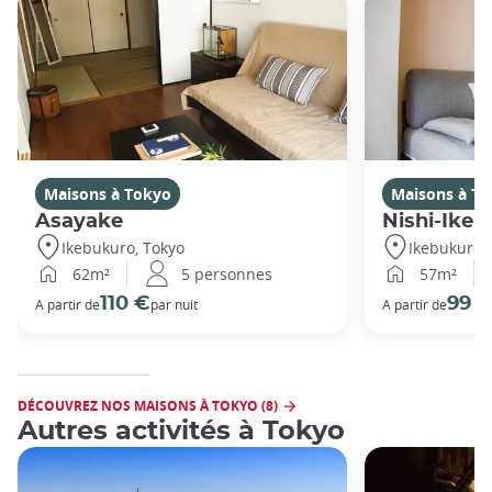
Maisons à Tokyo
Maisons à T
Asayake
Nishi-Ikeb
Ikebukuro, Tokyo
Ikebukuro,
62m²
5 personnes
57m²
110 €
99 
A partir de
par nuit
A partir de
DÉCOUVREZ NOS MAISONS À TOKYO (8)
Autres activités à Tokyo