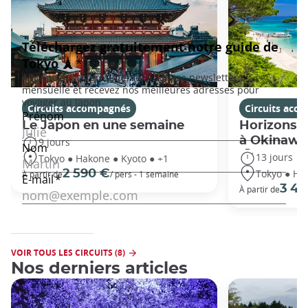
Circuits accompagnés
Circuits acc
Le Japon en une semaine
Horizons j
à Okinawa
9 jours
13 jours
Tokyo ● Hakone ● Kyoto ● +1
Tokyo ● Ha
2 590 €
À partir de
/ pers - 1 semaine
3 49
À partir de
VOIR TOUS LES CIRCUITS (8)
Nos derniers articles