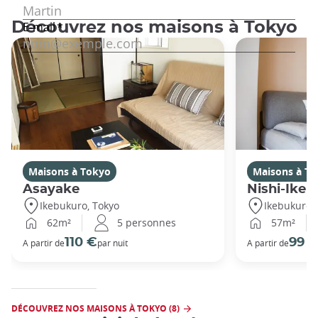
Découvrez nos maisons à Tokyo
Maisons à Tokyo
Maisons à T
Asayake
Nishi-Ikeb
Ikebukuro, Tokyo
Ikebukuro,
62m²
5 personnes
57m²
110 €
99 
A partir de
par nuit
A partir de
DÉCOUVREZ NOS MAISONS À TOKYO (8)