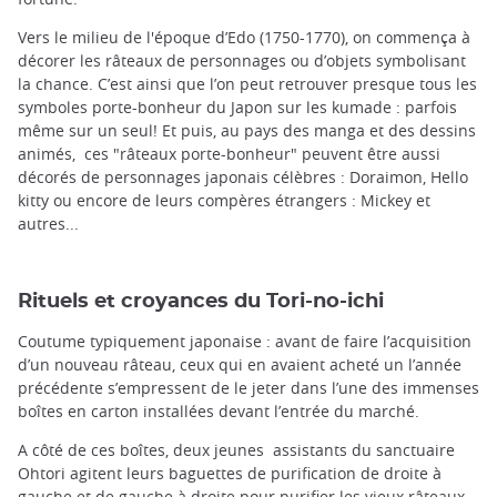
Vers le milieu de l'époque d’Edo (1750-1770), on commença à
décorer les râteaux de personnages ou d’objets symbolisant
la chance. C’est ainsi que l’on peut retrouver presque tous les
symboles porte-bonheur du Japon sur les kumade : parfois
même sur un seul! Et puis, au pays des manga et des dessins
animés, ces "râteaux porte-bonheur" peuvent être aussi
décorés de personnages japonais célèbres : Doraimon, Hello
kitty ou encore de leurs compères étrangers : Mickey et
autres...
Rituels et croyances du Tori-no-ichi
Coutume typiquement japonaise : avant de faire l’acquisition
d’un nouveau râteau, ceux qui en avaient acheté un l’année
précédente s’empressent de le jeter dans l’une des immenses
boîtes en carton installées devant l’entrée du marché.
A côté de ces boîtes, deux jeunes assistants du sanctuaire
Ohtori agitent leurs baguettes de purification de droite à
gauche et de gauche à droite pour purifier les vieux râteaux