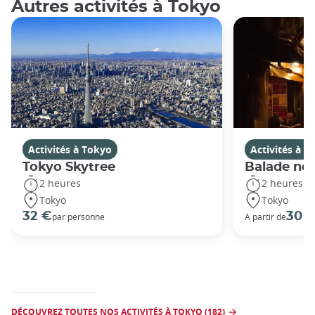
Autres activités à Tokyo
Activités à Tokyo
Activités à T
Tokyo Skytree
Balade noc
2 heures
2 heures
Tokyo
Tokyo
32 €
30 
par personne
A partir de
DÉCOUVREZ TOUTES NOS ACTIVITÉS À TOKYO (182)