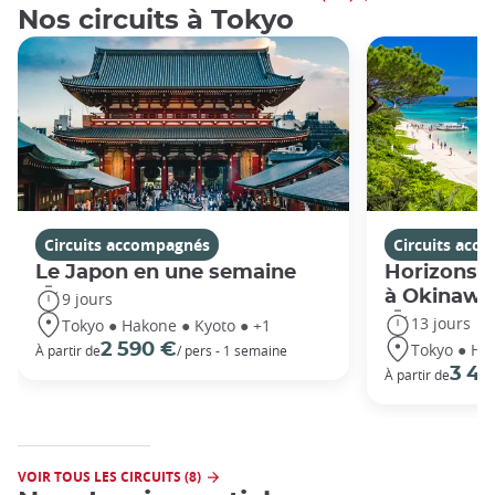
Nos circuits à Tokyo
Circuits accompagnés
Circuits acc
Le Japon en une semaine
Horizons j
à Okinawa
9 jours
13 jours
Tokyo ● Hakone ● Kyoto ● +1
Tokyo ● Ha
2 590 €
À partir de
/ pers - 1 semaine
3 49
À partir de
VOIR TOUS LES CIRCUITS (8)