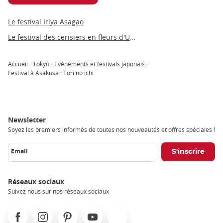
Le festival Iriya Asagao
Le festival des cerisiers en fleurs d'Ueno
Accueil
Tokyo
Evénements et festivals japonais
Breadcrumb
Festival à Asakusa : Tori no ichi
Newsletter
Soyez les premiers informés de toutes nos nouveautés et offres spéciales !
Email
Réseaux sociaux
Suivez nous sur nos réseaux sociaux
Facebook
Instagram
Pinterest
Youtube
X