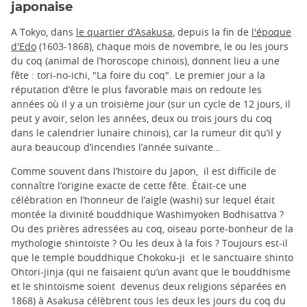
japonaise
A Tokyo, dans
le quartier d’Asakusa
, depuis la fin de
l'époque
d'Edo
(1603-1868), chaque mois de novembre, le ou les jours
du coq (animal de l’horoscope chinois), donnent lieu a une
fête : tori-no-ichi, "La foire du coq". Le premier jour a la
réputation d’être le plus favorable mais on redoute les
années où il y a un troisième jour (sur un cycle de 12 jours, il
peut y avoir, selon les années, deux ou trois jours du coq
dans le calendrier lunaire chinois), car la rumeur dit qu’il y
aura beaucoup d’incendies l’année suivante…
Comme souvent dans l’histoire du Japon, il est difficile de
connaître l’origine exacte de cette fête. Était-ce une
célébration en l’honneur de l’aigle (washi) sur lequel était
montée la divinité bouddhique Washimyoken Bodhisattva ?
Ou des prières adressées au coq, oiseau porte-bonheur de la
mythologie shintoïste ? Ou les deux à la fois ? Toujours est-il
que le temple bouddhique Chokoku-ji et le sanctuaire shinto
Ohtori-jinja (qui ne faisaient qu’un avant que le bouddhisme
et le shintoïsme soient devenus deux religions séparées en
1868) à Asakusa célèbrent tous les deux les jours du coq du