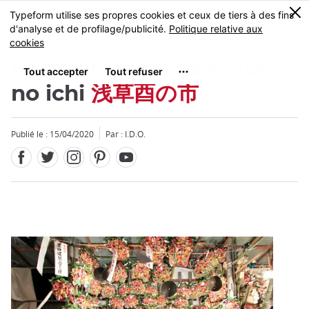
Facebook
Twitter
Instagram
Pinterest
Youtube
Skip
0
MENU
to
main
content
Festival à Asakusa : Tori
no ichi
浅草酉の市
Publié le : 15/04/2020
Par : I.D.O.
Fermer