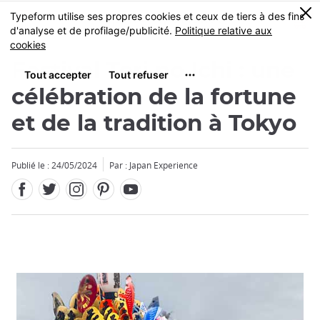
Facebook
Twitter
Instagram
Pinterest
Youtube
Skip
0
MENU
to
main
content
Festival Tori no Ichi : une
célébration de la fortune
et de la tradition à Tokyo
Publié le : 24/05/2024
Par : Japan Experience