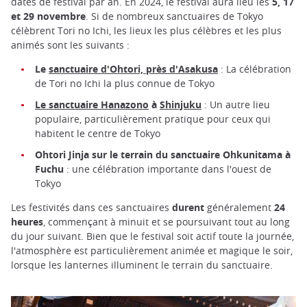
dates de festival par an. En 2024, le festival aura lieu les
5, 17
et 29 novembre
. Si de nombreux sanctuaires de Tokyo
célèbrent Tori no Ichi, les lieux les plus célèbres et les plus
animés sont les suivants :
Le
sanctuaire d'Ohtori, près d'Asakusa
: La célébration
de Tori no Ichi la plus connue de Tokyo
Le sanctuaire Hanazono
à
Shinjuku
: Un autre lieu
populaire, particulièrement pratique pour ceux qui
habitent le centre de Tokyo
Ohtori Jinja sur le terrain du sanctuaire Ohkunitama à
Fuchu
: une célébration importante dans l'ouest de
Tokyo
Les festivités dans ces sanctuaires
durent
généralement
24
heures
, commençant à minuit et se poursuivant tout au long
du jour suivant. Bien que le festival soit actif toute la journée,
l'atmosphère est particulièrement animée et magique le soir,
lorsque les lanternes illuminent le terrain du sanctuaire.