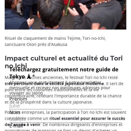
Rituel de claquement de mains Tejime, Tori-no-Ichi,
sanctuaire Otori près d'Asakusa
Impact culturel et actualité du Tori
no Ichi
Malgré ses racines anciennes, le festival Tori no Ichi reste
très pertinent dans la société japonaise moderne
. Il sert de
pont entre les coutumes traditionnelles et la vie
contemporaine, reflétant l'importance durable de la chance
et de la prospérité dans la culture japonaise.
Pour les entreprises, la participation à Tori no Ichi est souvent
considérée comme un
rituel essentiel pour assurer le succès
de l'année à venir
. De nombreux dirigeants d'entreprises et
propriétaires de magasins se font un devoir d'acheter un