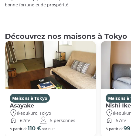
bonne fortune et de prospérité.
Découvrez nos maisons à Tokyo
Maisons à Tokyo
Maisons à T
Asayake
Nishi-Ikeb
Ikebukuro, Tokyo
Ikebukuro,
62m²
5 personnes
57m²
110 €
99 
A partir de
par nuit
A partir de