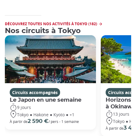
DÉCOUVREZ TOUTES NOS ACTIVITÉS À TOKYO (182)
Nos circuits à Tokyo
Circuits accompagnés
Circuits acc
Le Japon en une semaine
Horizons j
à Okinawa
9 jours
13 jours
Tokyo ● Hakone ● Kyoto ● +1
Tokyo ● Ha
2 590 €
À partir de
/ pers - 1 semaine
3 49
À partir de