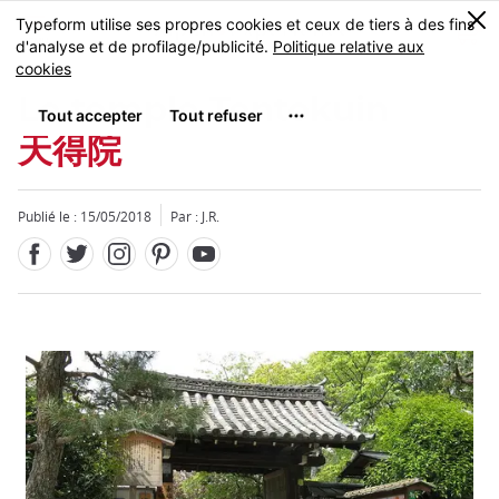
Facebook
Twitter
Instagram
Pinterest
Youtube
Skip
0
MENU
to
main
content
Le temple Tentokuin
天得院
Publié le : 15/05/2018
Par : J.R.
Fermer