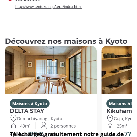
http://www.tentokuin.jp/tera/index.html
Découvrez nos maisons à Kyoto
Maisons à Kyoto
Maisons à Ky
DELTA STAY
Kikuhama
Demachiyanagi, Kyoto
Gojo, Kyoto
49m²
2 personnes
25m²
198 €
77 
A partir de
par nuit
A partir de