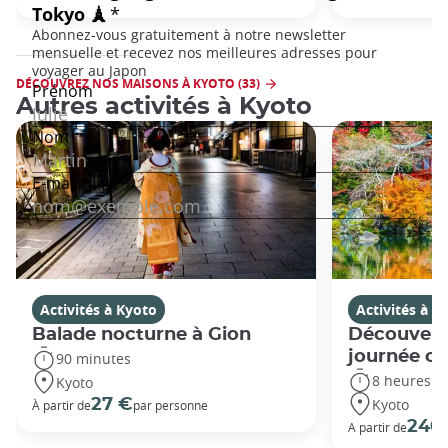
DÉCOUVREZ NOS MAISONS À KYOTO (33)
Autres activités à Kyoto
Activités à Kyoto
Activités à K
Balade nocturne à Gion
Découvert
journée c
90 minutes
8 heures
Kyoto
Kyoto
27 €
À partir de
par personne
240
A partir de