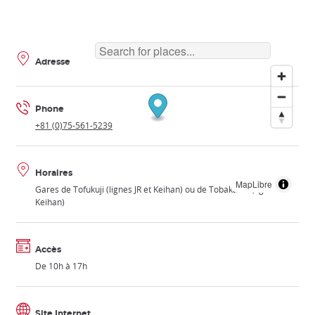
Adresse
Phone
+81 (0)75-561-5239
Horaires
MapLibre
Gares de Tofukuji (lignes JR et Keihan) ou de Tobakaido (ligne
Keihan)
Accès
De 10h à 17h
Site Internet