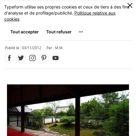
Facebook
Twitter
Instagram
Pinterest
Youtube
Skip
0
MENU
to
main
content
Tôrin-in
東林院
Publié le : 03/11/2012
Par : M.M.