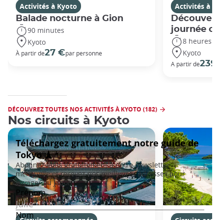
Activités à Kyoto
Activités à K
Balade nocturne à Gion
Découvert
journée c
90 minutes
8 heures
Kyoto
Kyoto
27 €
À partir de
par personne
239
A partir de
DÉCOUVREZ TOUTES NOS ACTIVITÉS À KYOTO (182)
Nos circuits à Kyoto