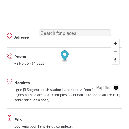
Adresse
Phone
+81(0)75 461 5226.
Horaires
MapLibre
ligne JR Sagano, sortir station Hanazono. A l'entrée du Myôshin-
in,des plans d'accès aux temples secondaires (et donc au Tôrin-in)
sontdistribués.&nbsp;
Prix
500 yens pour l'entrée du complexe.