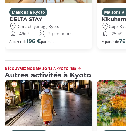
Maisons à Kyoto
Maisons à Ky
DELTA STAY
Kikuhama
Demachiyanagi, Kyoto
Gojo, Kyoto
49m²
2 personnes
25m²
196 €
76 
A partir de
par nuit
A partir de
DÉCOUVREZ NOS MAISONS À KYOTO (33)
Autres activités à Kyoto