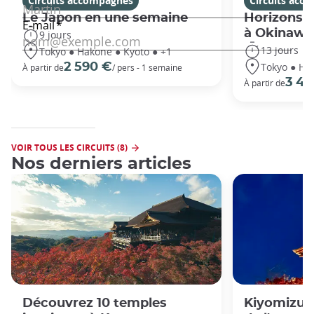
Circuits accompagnés
Circuits acc
Le Japon en une semaine
Horizons j
à Okinawa
9 jours
13 jours
Tokyo ● Hakone ● Kyoto ● +1
Tokyo ● Ha
2 590 €
À partir de
/ pers - 1 semaine
3 49
À partir de
VOIR TOUS LES CIRCUITS (8)
Nos derniers articles
Découvrez 10 temples
Kiyomizu-d