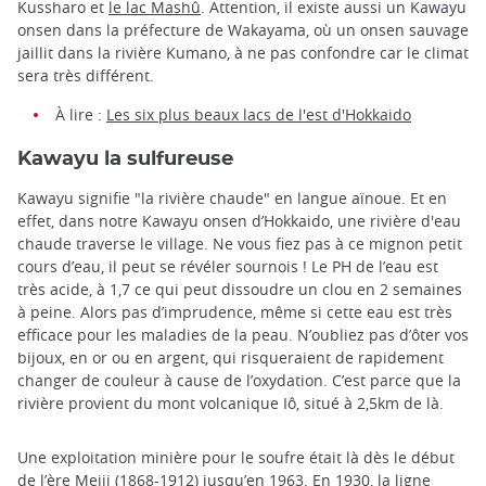
Kussharo et
le lac Mashû
. Attention, il existe aussi un Kawayu
onsen dans la préfecture de Wakayama, où un onsen sauvage
jaillit dans la rivière Kumano, à ne pas confondre car le climat
sera très différent.
À lire :
Les six plus beaux lacs de l'est d'Hokkaido
Kawayu la sulfureuse
Kawayu signifie "la rivière chaude" en langue aïnoue. Et en
effet, dans notre Kawayu onsen d’Hokkaido, une rivière d'eau
chaude traverse le village. Ne vous fiez pas à ce mignon petit
cours d’eau, il peut se révéler sournois ! Le PH de l’eau est
très acide, à 1,7 ce qui peut dissoudre un clou en 2 semaines
à peine. Alors pas d’imprudence, même si cette eau est très
efficace pour les maladies de la peau. N’oubliez pas d’ôter vos
bijoux, en or ou en argent, qui risqueraient de rapidement
changer de couleur à cause de l’oxydation. C’est parce que la
rivière provient du mont volcanique Iô, situé à 2,5km de là.
Une exploitation minière pour le soufre était là dès le début
de l’
ère Meiji
(1868-1912) jusqu’en 1963. En 1930, la ligne