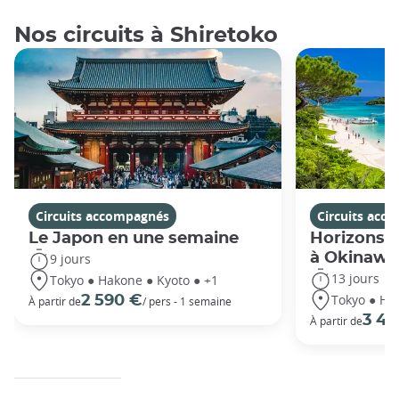
Nos circuits à Shiretoko
Circuits accompagnés
Circuits acc
Le Japon en une semaine
Horizons j
à Okinawa
9 jours
13 jours
Tokyo ● Hakone ● Kyoto ● +1
Tokyo ● Ha
2 590 €
À partir de
/ pers - 1 semaine
3 49
À partir de