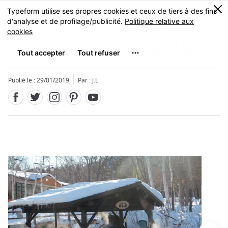
Facebook
Twitter
Instagram
Pinterest
Youtube
Skip
0
MENU
to
main
content
Kawayu onsen
川湯温泉
Publié le : 29/01/2019
Par : J.L.
Fermer