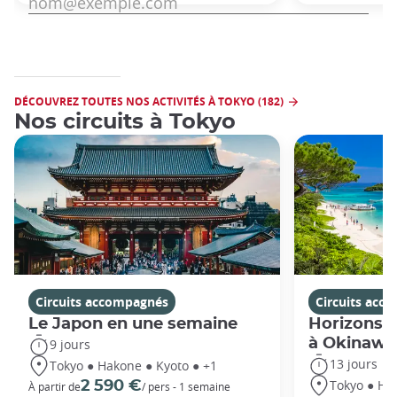
DÉCOUVREZ TOUTES NOS ACTIVITÉS À TOKYO (182)
Nos circuits à Tokyo
Circuits accompagnés
Circuits acc
Le Japon en une semaine
Horizons j
à Okinawa
9 jours
13 jours
Tokyo ● Hakone ● Kyoto ● +1
Tokyo ● Ha
2 590 €
À partir de
/ pers - 1 semaine