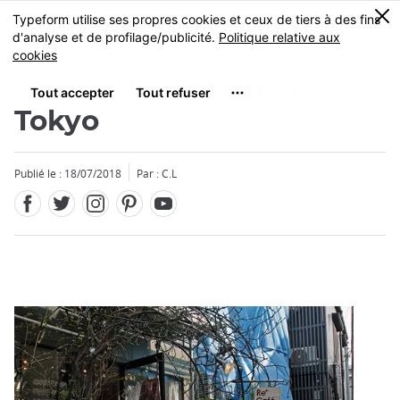
Facebook
Twitter
Instagram
Pinterest
Youtube
Skip
0
MENU
to
main
content
Chiner du vintage à
Tokyo
Publié le : 18/07/2018
Par : C.L
Fermer
Fermer