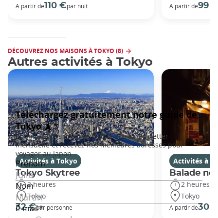
110 €
99 
A partir de
par nuit
A partir de
DÉCOUVREZ NOS MAISONS À TOKYO (8)
Autres activités à Tokyo
Activités à Tokyo
Activités à T
Tokyo Skytree
Balade noc
2 heures
2 heures
Tokyo
Tokyo
32 €
30 
par personne
A partir de