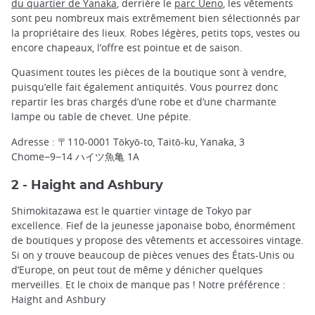
du quartier de Yanaka
, derrière le
parc Ueno
, les vêtements
sont peu nombreux mais extrêmement bien sélectionnés par
la propriétaire des lieux. Robes légères, petits tops, vestes ou
encore chapeaux, l’offre est pointue et de saison.
Quasiment toutes les pièces de la boutique sont à vendre,
puisqu’elle fait également antiquités. Vous pourrez donc
repartir les bras chargés d’une robe et d’une charmante
lampe ou table de chevet. Une pépite.
Adresse : 〒110-0001 Tōkyō-to, Taitō-ku, Yanaka, 3
Chome−9−14 ハイツ魚亀 1A
2 - Haight and Ashbury
Shimokitazawa est le quartier vintage de Tokyo par
excellence. Fief de la jeunesse japonaise bobo, énormément
de boutiques y propose des vêtements et accessoires vintage.
Si on y trouve beaucoup de pièces venues des États-Unis ou
d’Europe, on peut tout de même y dénicher quelques
merveilles. Et le choix de manque pas ! Notre préférence :
Haight and Ashbury