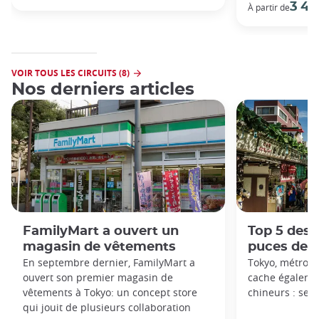
3 49
À partir de
VOIR TOUS LES CIRCUITS (8)
Nos derniers articles
FamilyMart a ouvert un
Top 5 des
magasin de vêtements
puces de 
En septembre dernier, FamilyMart a
Tokyo, métropo
ouvert son premier magasin de
cache égalemen
vêtements à Tokyo: un concept store
chineurs : ses
qui jouit de plusieurs collaboration