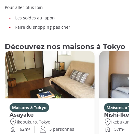
Pour aller plus loin :
Les soldes au Japon
Faire du shopping pas cher
Découvrez nos maisons à Tokyo
Maisons à Tokyo
Maisons à T
Asayake
Nishi-Ikeb
Ikebukuro, Tokyo
Ikebukuro,
62m²
5 personnes
57m²