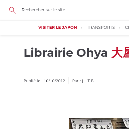
Facebook
Twitter
Instagram
Pinterest
Youtube
Skip
to
main
content
VISITER LE JAPON
TRANSPORTS
C
Librairie Ohya
大
Publié le : 10/10/2012
Par : J.L.T.B.