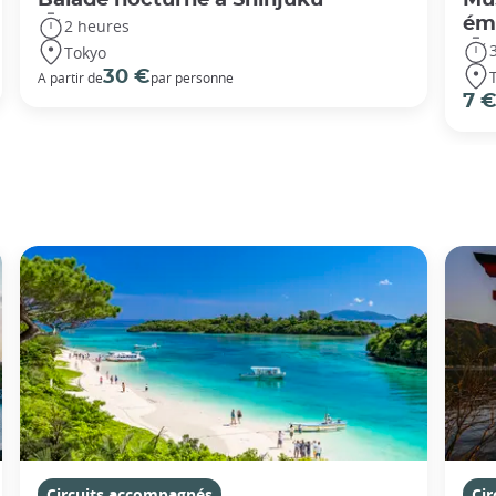
éme
2 heures
Tokyo
30 €
A partir de
par personne
7 
Circuits accompagnés
Ci