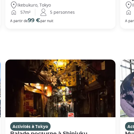
Ikebukuro, Tokyo
57m²
5 personnes
99 €
A partir de
par nuit
A par
Activités à Tokyo
Act
Balade nocturne à Shinjuku
Mus