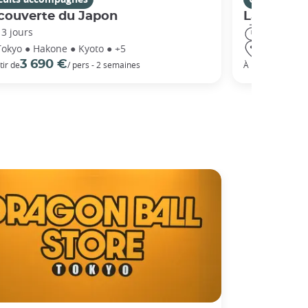
couverte du Japon
La Route 
13 jours
14 jours
Tokyo ● Hakone ● Kyoto ● +5
Tokyo ● Ha
3 690 €
5 3
tir de
/ pers - 2 semaines
À partir de