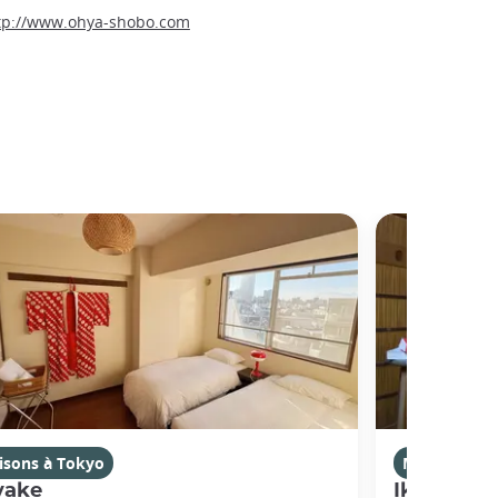
tp://www.ohya-shobo.com
isons à Tokyo
Maisons à T
yake
Ikebukur