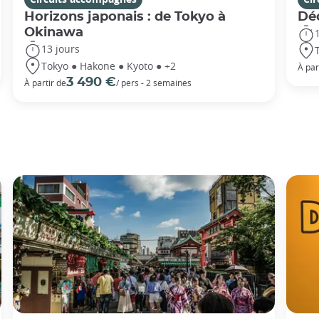
Horizons japonais : de Tokyo à
Dé
Okinawa
13 jours
Tokyo ● Hakone ● Kyoto ● +2
À par
3 490 €
À partir de
/ pers - 2 semaines