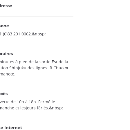
resse
hone
1 (0)33 291 0062.&nbsp;
raires
minutes à pied de la sortie Est de la
ation Shinjuku des lignes JR Chuo ou
manote.
ccès
verte de 10h à 18h. Fermé le
manche et lesjours fériés.&nbsp;
te Internet