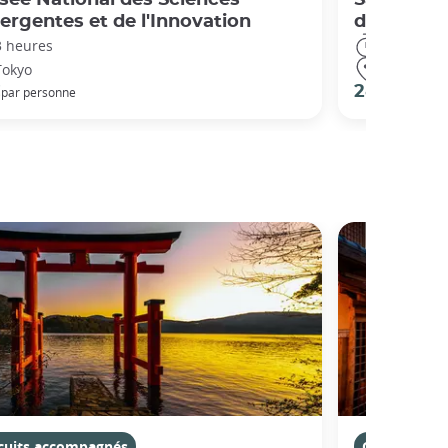
rgentes et de l'Innovation
d'attracti
3 heures
4 heures
Tokyo
Tokyo
€
28 €
par personne
par pers
rcuits accompagnés
Circuits ac