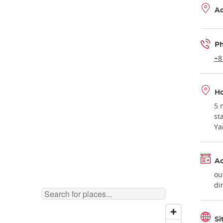
Ad
P
+8
Ho
5 
st
Ya
A
ou
di
Si