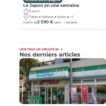
Le Japon en une semaine
9 jours
Tokyo ● Hakone ● Kyoto ● +1
2 590 €
À partir de
/ pers - 1 semaine
VOIR TOUS LES CIRCUITS (8)
Nos derniers articles