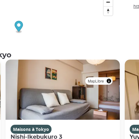
ht
kyo
MapLibre
Maisons à Tokyo
Ma
Nishi-Ikebukuro 3
Yu