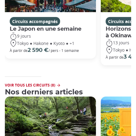
Circuits accompagnés
Circuits acc
Le Japon en une semaine
Horizons j
à Okinawa
9 jours
13 jours
Tokyo ● Hakone ● Kyoto ● +1
Tokyo ● Ha
2 590 €
À partir de
/ pers - 1 semaine
3 49
À partir de
VOIR TOUS LES CIRCUITS (8)
Nos derniers articles