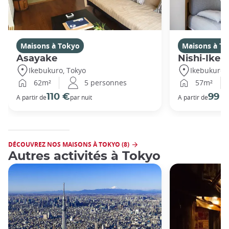
Maisons à Tokyo
Maisons à T
Asayake
Nishi-Ikeb
Ikebukuro, Tokyo
Ikebukuro,
62m²
5 personnes
57m²
110 €
99 
A partir de
par nuit
A partir de
DÉCOUVREZ NOS MAISONS À TOKYO (8)
Autres activités à Tokyo