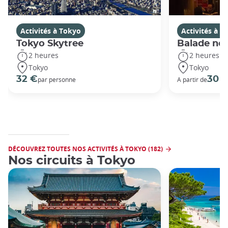
Activités à Tokyo
Activités à T
Tokyo Skytree
Balade noc
2 heures
2 heures
Tokyo
Tokyo
32 €
30 
par personne
A partir de
DÉCOUVREZ TOUTES NOS ACTIVITÉS À TOKYO (182)
Nos circuits à Tokyo