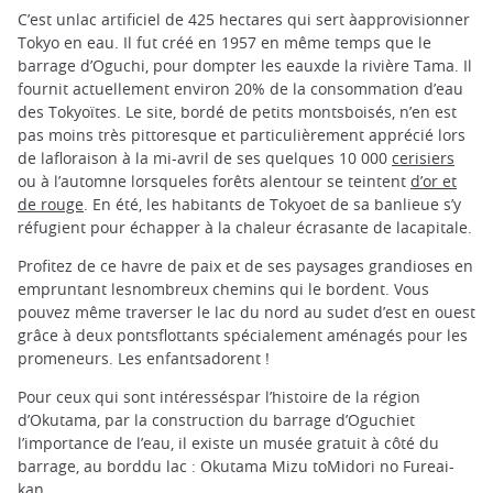
C’est unlac artificiel de 425 hectares qui sert àapprovisionner
Tokyo en eau. Il fut créé en 1957 en même temps que le
barrage d’Oguchi, pour dompter les eauxde la rivière Tama. Il
fournit actuellement environ 20% de la consommation d’eau
des Tokyoïtes. Le site, bordé de petits montsboisés, n’en est
pas moins très pittoresque et particulièrement apprécié lors
de lafloraison à la mi-avril de ses quelques 10 000
cerisiers
ou à l’automne lorsqueles forêts alentour se teintent
d’or et
de rouge
. En été, les habitants de Tokyoet de sa banlieue s’y
réfugient pour échapper à la chaleur écrasante de lacapitale.
Profitez de ce havre de paix et de ses paysages grandioses en
empruntant lesnombreux chemins qui le bordent. Vous
pouvez même traverser le lac du nord au sudet d’est en ouest
grâce à deux pontsflottants spécialement aménagés pour les
promeneurs. Les enfantsadorent !
Pour ceux qui sont intéresséspar l’histoire de la région
d’Okutama, par la construction du barrage d’Oguchiet
l’importance de l’eau, il existe un musée gratuit à côté du
barrage, au borddu lac : Okutama Mizu toMidori no Fureai-
kan.