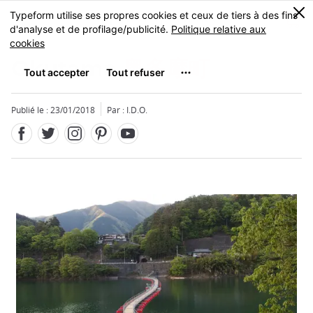
Facebook
Twitter
Instagram
Pinterest
Youtube
Skip
0
MENU
to
main
content
Okutama
奥多摩町
Publié le : 23/01/2018
Par : I.D.O.