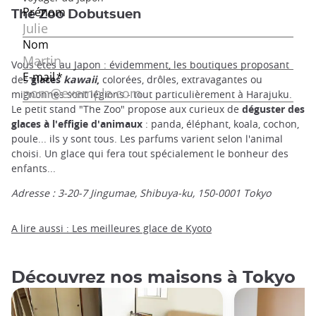
The Zoo Dobutsuen
Vous êtes au Japon : évidemment, les boutiques proposant
des
glaces
kawaii
,
colorées, drôles, extravagantes ou
mignonnes sont légions - tout particulièrement à Harajuku.
Le petit stand "The Zoo" propose aux curieux de
déguster des
glaces à l'effigie d'animaux
: panda, éléphant, koala, cochon,
poule... ils y sont tous. Les parfums varient selon l'animal
choisi. Un glace qui fera tout spécialement le bonheur des
enfants...
Adresse : 3-20-7 Jingumae, Shibuya-ku, 150-0001 Tokyo
A lire aussi : Les meilleures glace de Kyoto
Découvrez nos maisons à Tokyo