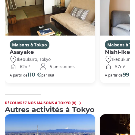
Maisons à Tokyo
Maisons à T
Asayake
Nishi-Ikeb
Ikebukuro, Tokyo
Ikebukuro,
62m²
5 personnes
57m²
110 €
99 
A partir de
par nuit
A partir de
DÉCOUVREZ NOS MAISONS À TOKYO (8)
Autres activités à Tokyo