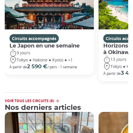
Circuits accompagnés
Circuits acc
Le Japon en une semaine
Horizons j
à Okinawa
9 jours
13 jours
Tokyo ● Hakone ● Kyoto ● +1
Tokyo ● Ha
2 590 €
À partir de
/ pers - 1 semaine
3 49
À partir de
VOIR TOUS LES CIRCUITS (8)
Nos derniers articles