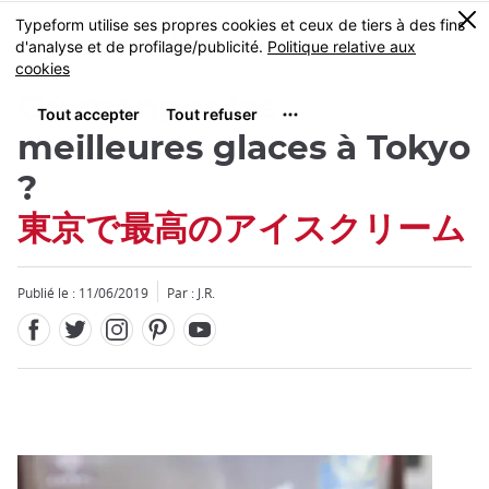
Facebook
Twitter
Instagram
Pinterest
Youtube
Skip
0
MENU
to
main
content
Où manger les
meilleures glaces à Tokyo
?
東京で最高のアイスクリーム
Fermer
Publié le : 11/06/2019
Par : J.R.