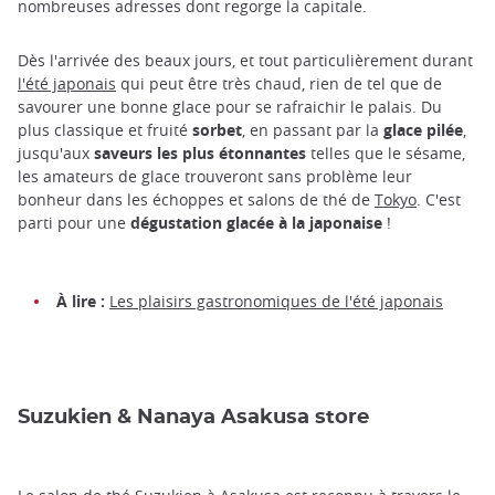
nombreuses adresses dont regorge la capitale.
Dès l'arrivée des beaux jours, et tout particulièrement durant
l'été japonais
qui peut être très chaud, rien de tel que de
savourer une bonne glace pour se rafraichir le palais. Du
plus classique et fruité
sorbet
, en passant par la
glace pilée
,
jusqu'aux
saveurs les plus étonnantes
telles que le sésame,
les amateurs de glace trouveront sans problème leur
bonheur dans les échoppes et salons de thé de
Tokyo
. C'est
parti pour une
dégustation glacée à la japonaise
!
À lire :
Les plaisirs gastronomiques de l'été japonais
Suzukien & Nanaya Asakusa store