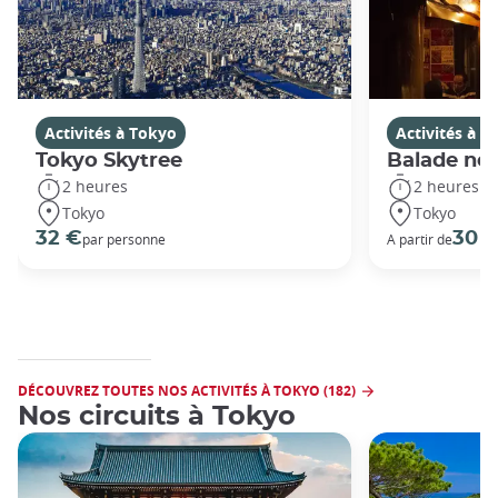
Activités à Tokyo
Activités à T
Tokyo Skytree
Balade noc
2 heures
2 heures
Tokyo
Tokyo
32 €
30 
par personne
A partir de
DÉCOUVREZ TOUTES NOS ACTIVITÉS À TOKYO (182)
Nos circuits à Tokyo