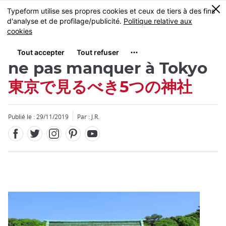
Facebook
Twitter
Instagram
Pinterest
Youtube
Skip
0
MENU
to
main
content
Top 5 sanctuaires shinto à
ne pas manquer à Tokyo
東京で見るべき5つの神社
Fermer
Fermer
Publié le : 29/11/2019
Par : J.R.