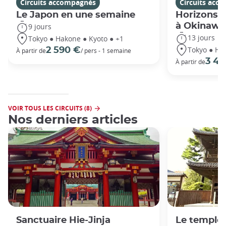
Circuits accompagnés
Circuits acc
Le Japon en une semaine
Horizons j
à Okinawa
9 jours
13 jours
Tokyo ● Hakone ● Kyoto ● +1
Tokyo ● Ha
2 590 €
À partir de
/ pers - 1 semaine
3 49
À partir de
VOIR TOUS LES CIRCUITS (8)
Nos derniers articles
Sanctuaire Hie-Jinja
Le temple 