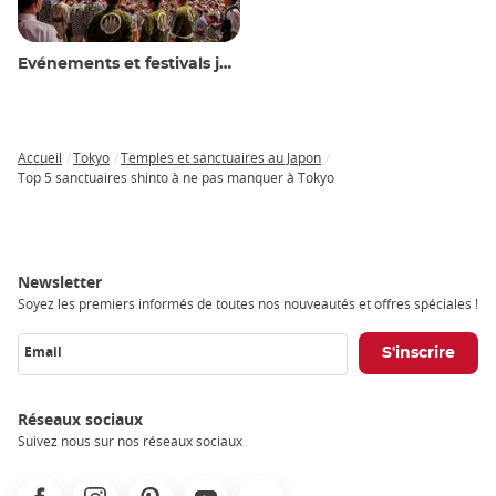
Evénements et festivals japonais
Accueil
Tokyo
Temples et sanctuaires au Japon
Breadcrumb
Top 5 sanctuaires shinto à ne pas manquer à Tokyo
Newsletter
Soyez les premiers informés de toutes nos nouveautés et offres spéciales !
Email
Réseaux sociaux
Suivez nous sur nos réseaux sociaux
Facebook
Instagram
Pinterest
Youtube
X