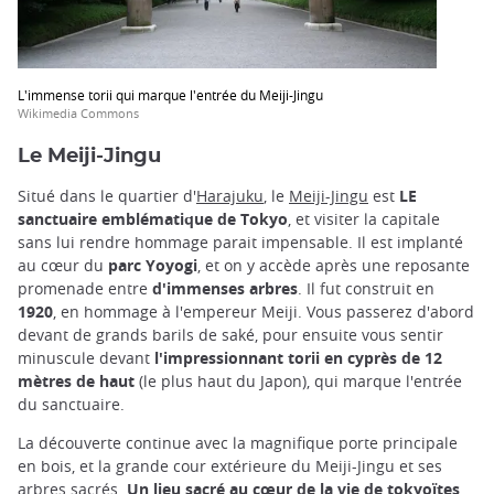
L'immense torii qui marque l'entrée du Meiji-Jingu
Wikimedia Commons
Le Meiji-Jingu
Situé dans le quartier d'
Harajuku
, le
Meiji-Jingu
est
LE
sanctuaire emblématique de Tokyo
, et visiter la capitale
sans lui rendre hommage parait impensable. Il est implanté
au cœur du
parc Yoyogi
, et on y accède après une reposante
promenade entre
d'immenses arbres
. Il fut construit en
1920
, en hommage à l'empereur Meiji. Vous passerez d'abord
devant de grands barils de saké, pour ensuite vous sentir
minuscule devant
l'impressionnant torii en cyprès de 12
mètres de haut
(le plus haut du Japon), qui marque l'entrée
du sanctuaire.
La découverte continue avec la magnifique porte principale
en bois, et la grande cour extérieure du Meiji-Jingu et ses
arbres sacrés.
Un lieu sacré au cœur de la vie de tokyoïtes
,