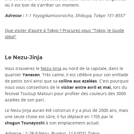
où il est bon de s'arrêter un moment.
Adresse :
1-1 Yoyogikamizonocho, Shibuya, Tokyo 151-8557
Que visiter d'autre à Tokyo ? Procurez-vous "Tokyo, le Guide
idéal"
Le Nezu-Jinja
Vous trouverez le
Nezu-Jinja
au nord de la capitale, dans le
quartier
Yanesen
. Très calme, il est célèbre pour son enfilade
de petits
torii
ainsi que sa
colline aux azalées
. C'est pourquoi
nous vous conseillons de le
visiter entre avril et mai,
lors du
festival Tsutsuji Matsuri pour profiter des couleurs des 3000
azalées de son parc.
Le Nezu-Jinja aurait été construit il y a plus de 2000 ans, mais
une seule chose est sûre, il fut déplacé en 1705 par le
shogun Tsunayoshi
à son emplacement actuel.
Adresse : 1-28-9 Nezu, Bunkyo,
113-0031
Tokyo