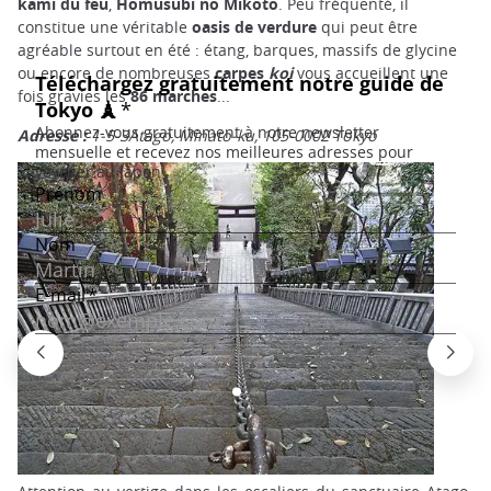
kami du feu
,
Homusubi no Mikoto
. Peu fréquenté, il
constitue une véritable
oasis de verdure
qui peut être
agréable surtout en été : étang, barques, massifs de glycine
ou encore de nombreuses
carpes
koi
vous accueillent une
fois gravies les
86 marches
...
Adresse :
1-5-3Atago, Minato-ku, 105-0002 Tokyo