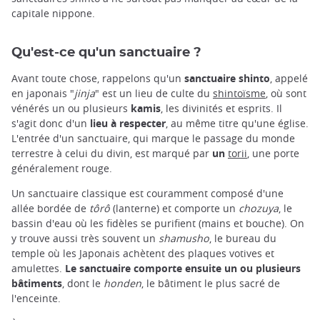
capitale nippone.
Qu'est-ce qu'un sanctuaire ?
Avant toute chose, rappelons qu'un
sanctuaire shinto
, appelé
en japonais "
jinja
" est un lieu de culte du
shintoïsme
, où sont
vénérés un ou plusieurs
kamis
, les divinités et esprits. Il
s'agit donc d'un
lieu à respecter
, au même titre qu'une église.
L'entrée d'un sanctuaire, qui marque le passage du monde
terrestre à celui du divin, est marqué par
un
torii
, une porte
généralement rouge.
Un sanctuaire classique est couramment composé d'une
allée bordée de
tôrô
(lanterne) et comporte un
chozuya
, le
bassin d'eau où les fidèles se purifient (mains et bouche). On
y trouve aussi très souvent un
shamusho
, le bureau du
temple où les Japonais achètent des plaques votives et
amulettes.
Le sanctuaire comporte ensuite un ou plusieurs
bâtiments
, dont le
honden
, le bâtiment le plus sacré de
l'enceinte.