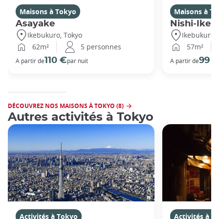
Maisons à Tokyo
Maisons à T
Asayake
Nishi-Ikeb
Ikebukuro, Tokyo
Ikebukuro,
62m²
5 personnes
57m²
110 €
99 
A partir de
par nuit
A partir de
DÉCOUVREZ NOS MAISONS À TOKYO (8)
Autres activités à Tokyo
Activités à Tokyo
Activités à T