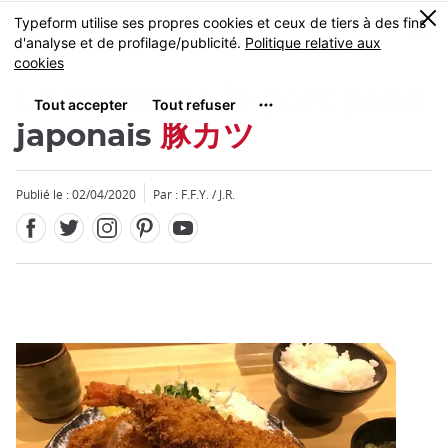
Facebook
Twitter
Instagram
Pinterest
Youtube
Skip
0
MENU
to
main
content
Le tonkatsu, le porc pané
japonais
豚カツ
Publié le : 02/04/2020
Par : F.F.Y. / J.R.
Fermer
Fermer
Add
mask
focusable
element
for
loop
on
focus