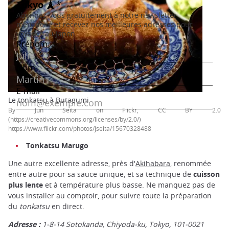
Le tonkatsu à Butagumi
By Jun Seita on Flickr, CC BY 2.0
(https://creativecommons.org/licenses/by/2.0/)
https://www.flickr.com/photos/jseita/15670328488
Tonkatsu Marugo
Une autre excellente adresse, près d'
Akihabara
, renommée
entre autre pour sa sauce unique, et sa technique de
cuisson
plus lente
et à température plus basse. Ne manquez pas de
vous installer au comptoir, pour suivre toute la préparation
du
tonkatsu
en direct.
Adresse :
1-8-14 Sotokanda, Chiyoda-ku, Tokyo, 101-0021