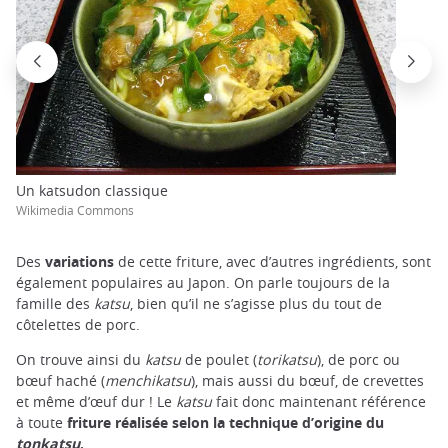
Un katsudon classique
Wikimedia Commons
Des
variations
de cette friture, avec d’autres ingrédients, sont
également populaires au Japon. On parle toujours de la
famille des
katsu
, bien qu’il ne s’agisse plus du tout de
côtelettes de porc.
On trouve ainsi du
katsu
de poulet (
torikatsu
), de porc ou
bœuf haché (
menchikatsu
), mais aussi du bœuf, de crevettes
et même d’œuf dur ! Le
katsu
fait donc maintenant référence
à toute
friture réalisée selon la technique d’origine du
tonkatsu
.