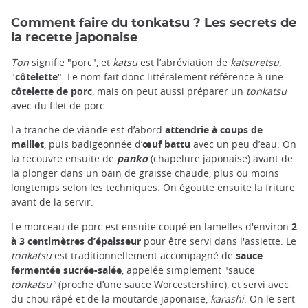
Comment faire du tonkatsu ? Les secrets de
la recette japonaise
Ton
signifie "porc", et
katsu
est l’abréviation de
katsuretsu
,
"
côtelette
". Le nom fait donc littéralement référence à une
côtelette de porc
, mais on peut aussi préparer un
tonkatsu
avec du filet de porc.
La tranche de viande est d’abord
attendrie à coups de
maillet
, puis badigeonnée d’
œuf battu
avec un peu d’eau. On
la recouvre ensuite de
panko
(chapelure japonaise) avant de
la plonger dans un bain de graisse chaude, plus ou moins
longtemps selon les techniques. On égoutte ensuite la friture
avant de la servir.
Le morceau de porc est ensuite coupé en lamelles d'environ
2
à 3 centimètres d’épaisseur
pour être servi dans l'assiette. Le
tonkatsu
est traditionnellement accompagné de
sauce
fermentée sucrée-salée
, appelée simplement "sauce
tonkatsu"
(proche d’une sauce Worcestershire), et servi avec
du chou râpé et de la moutarde japonaise,
karashi
. On le sert