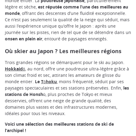
monde entier. La
poudreuse japonaise,
particulièrement
légère et sèche,
est réputée comme l’une des meilleures au
monde
, offrant des descentes d’une fluidité exceptionnelle.
Ce n’est pas seulement la qualité de la neige qui séduit, mais
aussi l’expérience unique qu’offre le Japon : après une
journée sur les pistes, rien de tel que de se détendre dans un
onsen en plein air
, entouré de paysages enneigés.
Où skier au Japon ? Les meilleures régions
Trois grandes régions se démarquent pour le ski au Japon.
Hokkaidō
, au nord, offre une poudreuse ultra-légère grâce à
son climat froid et sec, attirant les amateurs de glisse du
monde entier.
Le
Tōhoku
, moins fréquenté, séduit par ses
paysages spectaculaires et ses stations préservées. Enfin,
les
stations de Honshū
, plus proches de Tokyo et mieux
desservies, offrent une neige de grande qualité, des
domaines plus vastes et des infrastructures modernes,
idéales pour tous les niveaux.
Voici une sélection
des meilleures stations de ski de
l’archipel !