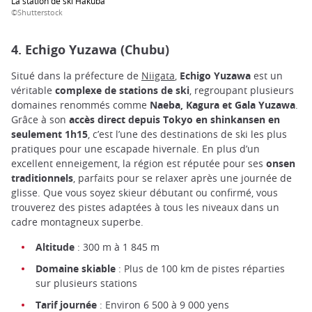
La station de ski Hakuba
©Shutterstock
4. Echigo Yuzawa (Chubu)
Situé dans la préfecture de
Niigata
,
Echigo Yuzawa
est un
véritable
complexe de stations de ski
, regroupant plusieurs
domaines renommés comme
Naeba, Kagura et Gala Yuzawa
.
Grâce à son
accès direct depuis Tokyo en shinkansen en
seulement 1h15
, c’est l’une des destinations de ski les plus
pratiques pour une escapade hivernale. En plus d’un
excellent enneigement, la région est réputée pour ses
onsen
traditionnels
, parfaits pour se relaxer après une journée de
glisse. Que vous soyez skieur débutant ou confirmé, vous
trouverez des pistes adaptées à tous les niveaux dans un
cadre montagneux superbe.
Altitude
: 300 m à 1 845 m
Domaine skiable
: Plus de 100 km de pistes réparties
sur plusieurs stations
Tarif journée
: Environ 6 500 à 9 000 yens