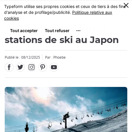
Facebook
Twitter
Instagram
Pinterest
Youtube
Skip
0
MENU
to
main
content
Top 10 des meilleures
stations de ski au Japon
Publié le : 08/12/2025
Par : Phoebe
Fermer