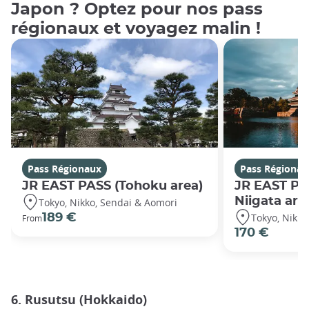
Japon ? Optez pour nos pass
régionaux et voyagez malin !
Pass Régionaux
Pass Régionau
JR EAST PASS (Tohoku area)
JR EAST PA
Niigata are
Tokyo, Nikko, Sendai & Aomori
Tokyo, Nikko
189 €
From
170 €
6. Rusutsu (Hokkaido)