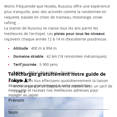
Moins fréquentée que Niseko, Rusutsu offre une expérience
plus tranquille, avec des activités comme la randonnée en
raquette, balade en chien de traineau, motoneige, snow
rafting....
La station de Rusutsu se classe tous les ans parmi les
meilleures de l’archipel. Les
pistes pour tous les niveaux
reçoivent chaque année 12 à 14 m d’excellente poudreuse.
Altitude
: 400 m à 994 m
Domaine skiable
: 42 km (18 remontées mécaniques)
Tarif journée
: 5 900 yens
Saison
: début décembre - fin mars
Accès
: Des bus effectuent quotidiennement la liaison
entre la gare JR de Sapporo et la station, avec un tarif de
17,80 €.