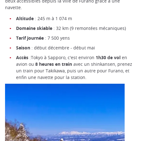
deux accessibles depuis la ville de Furano grâce à une
navette.
Altitude
: 245 m à 1 074 m
Domaine skiable
: 32 km (9 remontées mécaniques)
Tarif journée
: 7 500 yens
Saison
: début décembre - début mai
Accès
:Tokyo à Sapporo, c'est environ
1h30 de vol
en
avion ou
8 heures en train
avec un shinkansen, prenez
un train pour Takikawa, puis un autre pour Furano, et
enfin une navette pour la station.