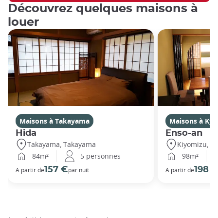
Découvrez quelques maisons à
louer
Maisons à Takayama
Maisons à Kyo
Hida
Enso-an
Takayama, Takayama
Kiyomizu, Ky
84m²
5 personnes
98m²
157 €
198 
A partir de
par nuit
A partir de