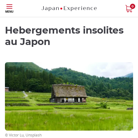
Skip
0
MENU
to
main
content
Hebergements insolites
au Japon
© Victor Lu, Unsplash