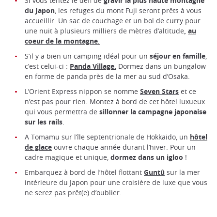
Si vous tentez le défi de
gravir la plus haute montagne
du Japon
, les refuges du mont Fuji seront prêts à vous
accueillir. Un sac de couchage et un bol de curry pour
une nuit à plusieurs milliers de mètres d’altitude
,
au
coeur de la montagne
.
S’il y a bien un camping idéal pour un
séjour en famille
,
c’est celui-ci :
Panda Village.
Dormez dans un bungalow
en forme de panda près de la mer au sud d’Osaka.
L’Orient Express nippon se nomme
Seven Stars
et ce
n’est pas pour rien. Montez à bord de cet hôtel luxueux
qui vous permettra de
sillonner la campagne japonaise
sur les rails
.
A Tomamu sur l’île septentrionale de Hokkaido, un
hôtel
de glace
ouvre chaque année durant l’hiver. Pour un
cadre magique et unique,
dormez dans un igloo
!
Embarquez à bord de l’hôtel flottant
Guntû
sur la mer
intérieure du Japon pour une croisière de luxe que vous
ne serez pas prêt(e) d’oublier.