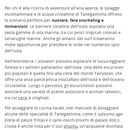
Per chi è alla ricerca di avventure all'aria aperta, le spiagge
incontaminate e le acque cristalline di Tanegashima offrono
lo scenario perfetto per
nuotare, fare snorkeling e
immersioni
. Le barriere coralline dell'isola ospitano una
vasta gamma di vita marina, tra cui pesci tropicali colorati e
tartarughe marine. Anche gli amanti del surf troveranno
molte opportunità per prendere le onde nei numerosi spot
dell'isola.
Nell'entroterra, i visitatori possono esplorare le lussureggianti
foreste e i sentieri panoramici dell'isola. Una delle escursioni
più popolari è quella fino alla cima del monte Tairyozan, che
offre una vista panoramica mozzafiato dell'isola e dell'oceano
circostante. Lungo il percorso, gli escursionisti possono
avvistare una varietà di piante autoctone e animali selvatici,
tra cui
cervi
e cinghiali.
Per assaggiare la cucina locale, non mancate di assaggiare
alcune delle specialità di Tanegashima, come il
satsuma-age
(torta di pesce fritta) e il
tane-mochi
(mochi di patate dolci).
L'isola è anche nota per il suo
shochu
, un'acquavite distillata