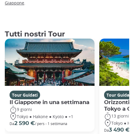
Giappone
.
Tutti nostri Tour
Tour Guidati
Tour Guidati
Il Giappone in una settimana
Orizzonti 
Tokyo a O
9 giorni
13 giorni
Tokyo ● Hakone ● Kyoto ● +1
Tokyo ● Ha
2 590 €
Da
/ pers - 1 settimana
3 490 €
Da
/ 