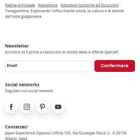
Pagina principale
Kagoshima
Attrazioni turistiche ed Escursioni
Breadcrumb
Tanegashima: Esplorando l'affascinante storia, la cultura e le attività
dell'isola giapponese
Newsletter
Iscriviti e sii il primo a conoscere le nostre news e offerte speciali!
Email
Social networks
Seguiteci sui social network
Facebook
Instagram
Pinterest
Youtube
Contattaci
Japan Experience (Spaces) Ufficio 105, Via Giuseppe Piazzi 2 - 4 20159
Milano, Italia