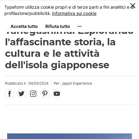
Facebook
Twitter
Instagram
Pinterest
Youtube
Skip
0
MENU
to
main
content
Tanegashima: Esplorando
l'affascinante storia, la
cultura e le attività
dell'isola giapponese
Pubblicato il : 04/03/2024
Per : Japan Experience