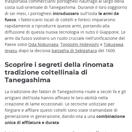
trasportava commercianti portoghesi naufragò al largo della
costa sud-orientale di Tanegashima. Durante il loro soggiorno
di sei mesi, i portoghesi
introdussero
sull'isola
le armi da
fuoco
. I fabbricanti locali di coltelli e forbici impararono
rapidamente a riprodurre queste armi, portando alla
diffusione di questa nuova tecnologia in tutto il Giappone. Le
armi da fuoco svolsero un ruolo cruciale nell'unificazione del
Paese sotto
Oda Nobunaga
,
Toyotomi Hideyoshi
e
Tokugawa
Ieyasu
dopo la decisiva
battaglia di Sekigahara
del 1600.
Scoprire i segreti della rinomata
tradizione coltellinaia di
Tanegashima
La tradizione dei fabbri di Tanegashima risale a secoli fa e gli
artigiani dell'isola hanno affinato le loro abilità nella
creazione di lame eccezionali. Le tecniche utilizzate per
forgiare e affilare questi coltelli sono state tramandate di
generazione in generazione, dando vita a una
combinazione
unica di affilatura e durata
.