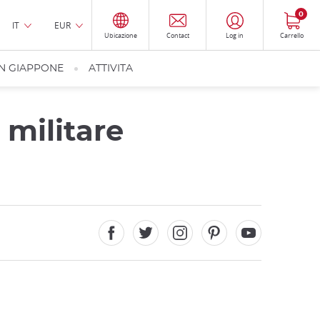
0
IT
EUR
Ubicazione
Contact
Log in
Carrello
IN GIAPPONE
ATTIVITA
militare