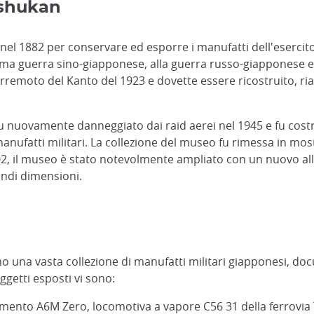
ushukan
nel 1882 per conservare ed esporre i manufatti dell'esercit
rima guerra sino-giapponese, alla guerra russo-giapponese e 
remoto del Kanto del 1923 e dovette essere ricostruito, riap
 nuovamente danneggiato dai raid aerei nel 1945 e fu costr
anufatti militari. La collezione del museo fu rimessa in mo
2002, il museo è stato notevolmente ampliato con un nuovo a
randi dimensioni.
 vasta collezione di manufatti militari giapponesi, documen
ggetti esposti vi sono:
imento A6M Zero, locomotiva a vapore C56 31 della ferrovia 