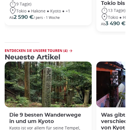
Tokio bis
9 Tag(e)
13 Tag(e)
Tokio ● Hakone ● Kyoto ● +1
Tokio ● Hak
2 590 €
Ab
/ pers - 1 Woche
3 490 €
Ab
/P
ENTDECKEN SIE UNSERE TOUREN (4)
Neueste Artikel
Die 9 besten Wanderwege
Was gibt e
in und um Kyoto
verschiede
Kyoto ist vor allem für seine Tempel,
von Kyoto