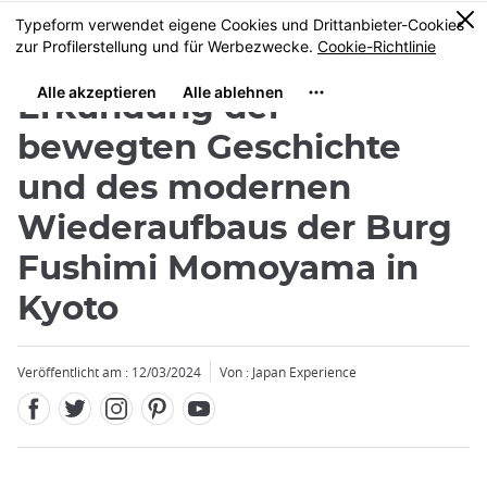
Facebook
Twitter
Instagram
Pinterest
Youtube
Größe
0
MENU
Erkundung der
bewegten Geschichte
und des modernen
Wiederaufbaus der Burg
Fushimi Momoyama in
Kyoto
Veröffentlicht am : 12/03/2024
Von : Japan Experience