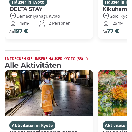
Häuser in Kyoto
Häuser in Ky
DELTA STAY
Kikuhama
Demachiyanagi, Kyoto
Gojo, Kyoto
49m²
2 Personen
25m²
197 €
77 €
Ab
Ab
ENTDECKEN SIE UNSERE HAUSER KYOTO (33)
Alle Aktivitäten
Aktivitäten in Kyoto
Aktivitäten i