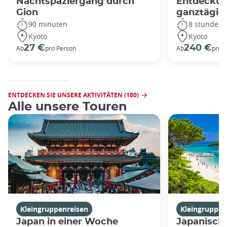
Nachtspaziergang durch
Entdeckun
Gion
ganztägig
90 minuten
8 stunden
Kyoto
Kyoto
27 €
240 €
Ab
pro Person
Ab
pro 
ENTDECKEN SIE UNSERE AKTIVITÄTEN (180)
Alle unsere Touren
Kleingruppenreisen
Kleingruppen
Japan in einer Woche
Japanische