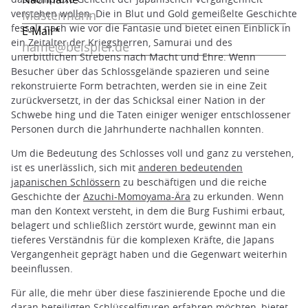
verstehen wollen. Die in Blut und Gold gemeißelte Geschichte
fesselt nach wie vor die Fantasie und bietet einen Einblick in
ein Zeitalter der Kriegsherren, Samurai und des
unerbittlichen Strebens nach Macht und Ehre. Wenn
Besucher über das Schlossgelände spazieren und seine
rekonstruierte Form betrachten, werden sie in eine Zeit
zurückversetzt, in der das Schicksal einer Nation in der
Schwebe hing und die Taten einiger weniger entschlossener
Personen durch die Jahrhunderte nachhallen konnten.
Um die Bedeutung des Schlosses voll und ganz zu verstehen,
ist es unerlässlich, sich mit
anderen bedeutenden
japanischen Schlössern
zu beschäftigen und die reiche
Geschichte der
Azuchi-Momoyama-Ära
zu erkunden. Wenn
man den Kontext versteht, in dem die Burg Fushimi erbaut,
belagert und schließlich zerstört wurde, gewinnt man ein
tieferes Verständnis für die komplexen Kräfte, die Japans
Vergangenheit geprägt haben und die Gegenwart weiterhin
beeinflussen.
Für alle, die mehr über diese faszinierende Epoche und die
daran beteiligten Schlüsselfiguren erfahren möchten, bietet