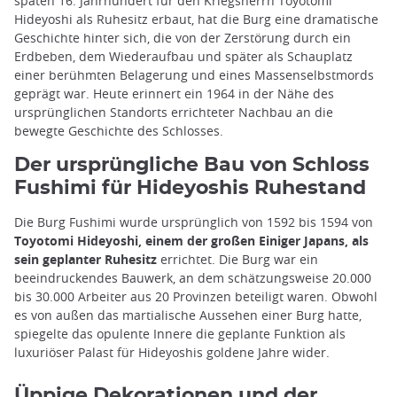
späten 16. Jahrhundert für den Kriegsherrn Toyotomi
Hideyoshi als Ruhesitz erbaut, hat die Burg eine dramatische
Geschichte hinter sich, die von der Zerstörung durch ein
Erdbeben, dem Wiederaufbau und später als Schauplatz
einer berühmten Belagerung und eines Massenselbstmords
geprägt war. Heute erinnert ein 1964 in der Nähe des
ursprünglichen Standorts errichteter Nachbau an die
bewegte Geschichte des Schlosses.
Der ursprüngliche Bau von Schloss
Fushimi für Hideyoshis Ruhestand
Die Burg Fushimi wurde ursprünglich von 1592 bis 1594 von
Toyotomi Hideyoshi, einem der großen Einiger Japans, als
sein geplanter Ruhesitz
errichtet. Die Burg war ein
beeindruckendes Bauwerk, an dem schätzungsweise 20.000
bis 30.000 Arbeiter aus 20 Provinzen beteiligt waren. Obwohl
es von außen das martialische Aussehen einer Burg hatte,
spiegelte das opulente Innere die geplante Funktion als
luxuriöser Palast für Hideyoshis goldene Jahre wider.
Üppige Dekorationen und der