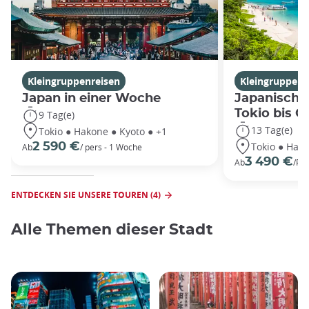
Kleingruppenreisen
Kleingruppenr
Japan in einer Woche
Japanische
Tokio bis 
9 Tag(e)
13 Tag(e)
Tokio ● Hakone ● Kyoto ● +1
Tokio ● Hako
2 590 €
Ab
/ pers - 1 Woche
3 490 €
Ab
/Pe
ENTDECKEN SIE UNSERE TOUREN (4)
Alle Themen dieser Stadt