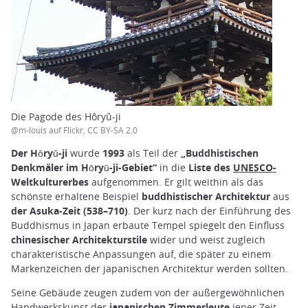
Die Pagode des Hôryû-ji
@m-louis auf Flickr, CC BY-SA 2.0
Der Hōryū-ji
wurde
1993
als Teil der
„Buddhistischen
Denkmäler im Hōryū-ji-Gebiet“
in die
Liste des
UNESCO-
Weltkulturerbes
aufgenommen. Er gilt weithin als das
schönste erhaltene Beispiel
buddhistischer Architektur
aus
der Asuka-Zeit (538–710)
. Der kurz nach der Einführung des
Buddhismus in Japan erbaute Tempel spiegelt den Einfluss
chinesischer Architekturstile
wider und weist zugleich
charakteristische Anpassungen auf, die später zu einem
Markenzeichen der japanischen Architektur werden sollten.
Seine Gebäude zeugen zudem von der außergewöhnlichen
Handwerkskunst der
japanischen Zimmerleute
jener Zeit,