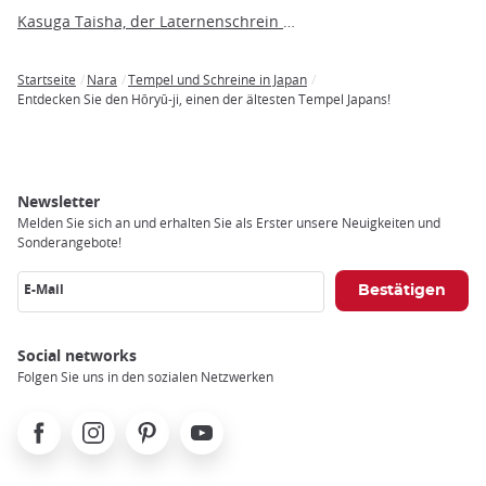
Kasuga Taisha, der Laternenschrein von Nara
Startseite
Nara
Tempel und Schreine in Japan
Breadcrumb
Entdecken Sie den Hōryū-ji, einen der ältesten Tempel Japans!
Newsletter
Melden Sie sich an und erhalten Sie als Erster unsere Neuigkeiten und
Sonderangebote!
E-Mail
Social networks
Folgen Sie uns in den sozialen Netzwerken
Facebook
Instagram
Pinterest
Youtube