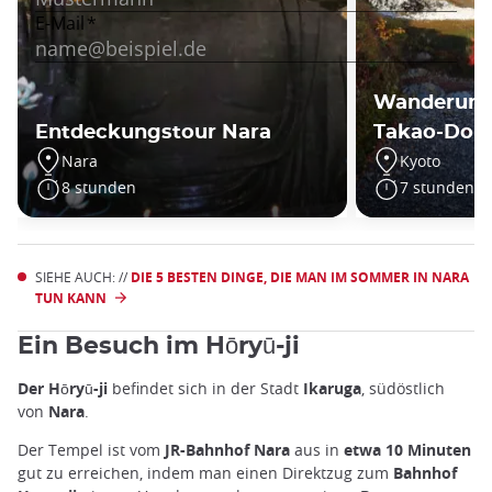
Wanderung 
Entdeckungstour Nara
Takao-Dorf
Nara
Kyoto
8 stunden
7 stunden
SIEHE AUCH: //
DIE 5 BESTEN DINGE, DIE MAN IM SOMMER IN NARA
TUN KANN
Ein Besuch im Hōryū-ji
Der Hōryū-ji
befindet sich in der Stadt
Ikaruga
, südöstlich
von
Nara
.
Der Tempel ist vom
JR-Bahnhof Nara
aus in
etwa 10 Minuten
gut zu erreichen, indem man einen Direktzug zum
Bahnhof