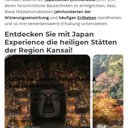
deren fortschrittliche Bautechniken es ermöglichten, dass
diese Holzkonstruktionen
Jahrhunderten der
Witterungseinwirkung
und
häufigen
Erdbeben
standhielten
und so ihre bemerkenswerte Erhaltung sicherstellten.
Entdecken Sie mit Japan
Experience die heiligen Stätten
der Region Kansai!