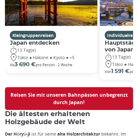
Kleingruppenreisen
Individualreis
Japan entdecken
Hauptstädt
von Japan
13 Tag(e)
13 Tag(e)
Tokio ● Hakone ● Kyoto ● +5
Tokio ● Hako
3 690 €
Ab
pro Person - 2 Woche
1 591 €
Von
pro 
Reisen Sie mit unseren Bahnpässen unbegrenzt
durch Japan!
Die ältesten erhaltenen
Holzgebäude der Welt
Der Hōryū-ji
ist für seine
alte Holzarchitektur
bekannt. Im