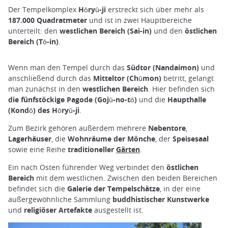
Der Tempelkomplex
Hōryū-ji
erstreckt sich über mehr als
187.000 Quadratmeter
und ist in zwei Hauptbereiche
unterteilt: den
westlichen Bereich (Sai-in)
und den
östlichen
Bereich (Tō-in)
.
Wenn man den Tempel durch das
Südtor (Nandaimon)
und
anschließend durch das
Mitteltor (Chūmon)
betritt, gelangt
man zunächst in den
westlichen Bereich
. Hier befinden sich
die fünfstöckige Pagode (Gojū-no-tō)
und die
Haupthalle
(Kondō)
des Hōryū-ji
.
Zum Bezirk gehören außerdem mehrere
Nebentore
,
Lagerhäuser
, die
Wohnräume der Mönche
, der
Speisesaal
sowie eine Reihe
traditioneller
Gärten
.
Ein nach Osten führender Weg verbindet den
östlichen
Bereich
mit dem westlichen. Zwischen den beiden Bereichen
befindet sich die
Galerie der Tempelschätze
, in der eine
außergewöhnliche Sammlung
buddhistischer Kunstwerke
und
religiöser Artefakte
ausgestellt ist.