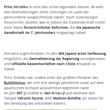
Prinz Shōtoku
ist eine fast schon legendäre Gestalt, da viele
alte Überlieferungen seine Leistungen im Laufe der
Jahrhunderte ausgeschmückt haben. Nach zuverlässigen
historischen Quellen war er jedoch die treibende Kraft hinter
einer Reihe
fortschrittlicher Reformen
, die
die japanische
Gesellschaft im 7. Jahrhundert
mitgeprägt haben.
Ihm wird zugeschrieben, im Jahr
604
Japans erste Verfassung
eingeführt, die
Zentralisierung der Regierung
vorangetrieben
und
offizielle Gesandtschaften nach China
entsandt zu
haben.
Prinz Shōtoku war zudem einer der größten Förderer des
Buddhismus
, der sich erst wenige Jahrzehnte zuvor auf dem
japanischen Archipel auszubreiten begonnen hatte.
Im Jahr
607
gründete er
den Hōryū-ji
und widmete den
Tempel
Yakushi Nyorai
, dem
Medizin-Buddha
, als Gebet für
die Genesung des erkrankten Kaisers.