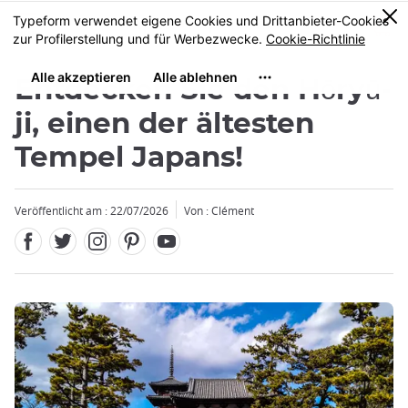
Facebook
Twitter
Instagram
Pinterest
Youtube
Größe
0
MENU
Entdecken Sie den Hōryū-
ji, einen der ältesten
Tempel Japans!
Veröffentlicht am : 22/07/2026
Von : Clément