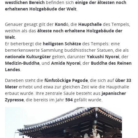
westlichen Bereich
befinden sich
einige der ältesten noch
erhaltenen Holzgebäude der Welt
.
Genauer gesagt gilt der
Kondō
, die
Haupthalle
des Tempels,
weithin als das
älteste noch erhaltene Holzgebäude der
Welt
.
Er beherbergt die
heiligsten Schätze
des Tempels: eine
bemerkenswerte Sammlung buddhistischer Statuen, die als
nationale Kulturgüter
gelten, darunter
Yakushi Nyorai
, der
Medizin-Buddha
, und
Amida Nyorai
, der
Buddha des Reinen
Landes
.
Daneben steht die
fünfstöckige Pagode
, die sich auf
über 33
Meter
erhebt und etwa zur gleichen Zeit wie die Haupthalle
erbaut wurde. Ihre zentrale Säule besteht aus
japanischer
Zypresse
, die bereits im Jahr
594
gefällt wurde.