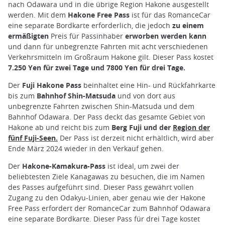
nach Odawara und in die übrige Region Hakone ausgestellt
werden. Mit dem
Hakone Free Pass
ist für das RomanceCar
eine separate Bordkarte erforderlich, die jedoch
zu einem
ermäßigten
Preis für Passinhaber
erworben werden kann
und dann für unbegrenzte Fahrten mit acht verschiedenen
Verkehrsmitteln im Großraum Hakone gilt. Dieser Pass kostet
7.250 Yen für zwei Tage und 7800 Yen für drei Tage.
Der
Fuji Hakone Pass
beinhaltet eine Hin- und Rückfahrkarte
bis zum
Bahnhof Shin-Matsuda
und von dort aus
unbegrenzte Fahrten zwischen Shin-Matsuda und dem
Bahnhof Odawara. Der Pass deckt das gesamte Gebiet von
Hakone ab und reicht bis zum
Berg Fuji und der
Region der
fünf Fuji-Seen.
Der Pass ist derzeit nicht erhältlich, wird aber
Ende März 2024 wieder in den Verkauf gehen.
Der
Hakone-Kamakura-Pass
ist ideal, um zwei der
beliebtesten Ziele Kanagawas zu besuchen, die im Namen
des Passes aufgeführt sind. Dieser Pass gewährt vollen
Zugang zu den Odakyu-Linien, aber genau wie der Hakone
Free Pass erfordert der RomanceCar zum Bahnhof Odawara
eine separate Bordkarte. Dieser Pass für drei Tage kostet