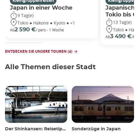
Kleingruppenreisen
Kleingruppenr
Japan in einer Woche
Japanische
Tokio bis 
9 Tag(e)
13 Tag(e)
Tokio ● Hakone ● Kyoto ● +1
Tokio ● Hako
2 590 €
Ab
/ pers - 1 Woche
3 490 €
Ab
/Pe
ENTDECKEN SIE UNSERE TOUREN (4)
Alle Themen dieser Stadt
Der Shinkansen: Reisetipps für den japanischen Hochgeschwindigkeitszug
Sonderzüge in Japan