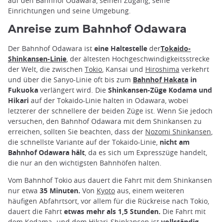
auf den Bahnhof Odawara, seinen Zugang, seine
Einrichtungen und seine Umgebung.
Anreise zum Bahnhof Odawara
Der Bahnhof Odawara ist
eine Haltestelle
der
Tokaido-
Shinkansen-Linie
, der ältesten Hochgeschwindigkeitsstrecke
der Welt, die zwischen
Tokio
, Kansai und
Hiroshima
verkehrt
und über die Sanyo-Linie oft bis zum
Bahnhof Hakata
in
Fukuoka
verlängert wird. Die
Shinkansen-Züge Kodama und
Hikari
auf der Tokaido-Linie halten in Odawara, wobei
letzterer der schnellere der beiden Züge ist. Wenn Sie jedoch
versuchen, den Bahnhof Odawara mit dem Shinkansen zu
erreichen, sollten Sie beachten, dass der
Nozomi Shinkansen
,
die schnellste Variante auf der Tokaido-Linie,
nicht am
Bahnhof Odawara hält
, da es sich um Expresszüge handelt,
die nur an den wichtigsten Bahnhöfen halten.
Vom Bahnhof Tokio aus dauert die Fahrt mit dem Shinkansen
nur etwa
35 Minuten.
Von
Kyoto
aus, einem weiteren
häufigen Abfahrtsort, vor allem für die Rückreise nach Tokio,
dauert die Fahrt
etwas mehr als 1,5 Stunden.
Die Fahrt mit
dem Kodama- und dem Hikari-Shinkansen ist
vollständig