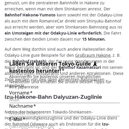
genutzt, um die zentraleren Bahnhöfe in Hakone zu
erreichen, wenn man mit dem Shinkansen anreist. Der
Bahnhof Hakone-Yumoto
kann sowohl mit der Odakyu-Linie
als auch mit dem RomanceCar direkt vom Shinjuku-Bahnhof
aus erreicht werden, aber vom Shinkansen-Bahnsteig aus ist
ein Umsteigen mit der Odakyu-Linie erforderlich.
Die Fahrt
zwischen den beiden Linien dauert nur
15 Minuten.
Auf dem Weg dorthin sind auch andere Haltestellen der
Odakyu-Linie gute Beispiele für den
Großraum Hakone
, z. B.
der
Bahnhof Itabashi
, der für seine Wanderungen in der
Natur berühmt ist, und der
Bahnhof Kazamatsuri
mit seinen
altehrwürdigen Restaurants und anderen Attraktionen. Diese
Ziele werden von den oben genannten Bahnpässen
abgedeckt.
Izu-Hakone-Bahn Daiyuzan-Zuglinie
Neben der bekannteren Tokaido-Shinkansen-
Hochgeschwindigkeitszuglinie und der Odakyu-Linie dient
der Bahnhof Odawara auch als Endstation für die
Izu-