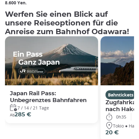
8.600 Yen.
Werfen Sie einen Blick auf
unsere Reiseoptionen für die
Anreise zum Bahnhof Odawara!
Japan Rail Pass:
Bahntickets
Unbegrenztes Bahnfahren
Zugfahrkar
7 / 14 / 21 Tage
nach Hakon
285 €
Ab
0h35
Tokio ● Hak
20 €