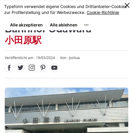
Facebook
Twitter
Instagram
Pinterest
Youtube
Größe
0
MENU
Bahnhof Odawara
小田原駅
Veröffentlicht am : 19/03/2024
Von :
Joshua