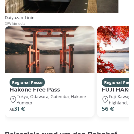
Daiyuzan-Linie
@Wikimedia
Regional Passe
Regional Pass
Hakone Free Pass
FUJI HAKO
Tokyo, Odawara, Gotemba, Hakone-
Fuji-Kawaguc
Yumoto
highland, G
31 €
56 €
Ab