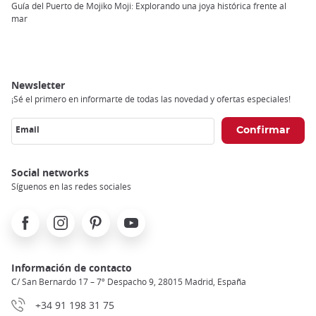
Breadcrumb
Guía del Puerto de Mojiko Moji: Explorando una joya histórica frente al
mar
Newsletter
¡Sé el primero en informarte de todas las novedad y ofertas especiales!
Email
Social networks
Síguenos en las redes sociales
Facebook
Instagram
Pinterest
Youtube
Información de contacto
C/ San Bernardo 17 – 7º Despacho 9, 28015 Madrid, España
+34 91 198 31 75