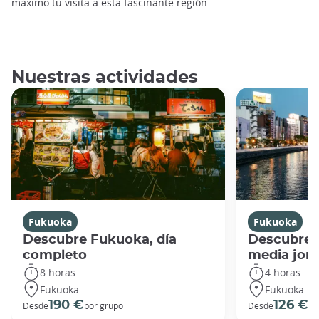
máximo tu visita a esta fascinante región.
Nuestras actividades
Fukuoka
Fukuoka
Descubre Fukuoka, día
Descubre 
completo
media jor
8 horas
4 horas
Fukuoka
Fukuoka
190 €
126 €
Desde
por grupo
Desde
po