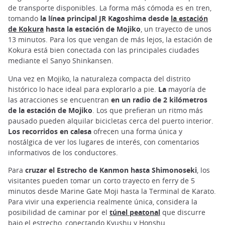
de transporte disponibles. La forma más cómoda es en tren,
tomando
la línea principal JR Kagoshima desde
la estación
de Kokura
hasta la estación de Mojiko
, un trayecto de unos
13 minutos. Para los que vengan de más lejos, la estación de
Kokura está bien conectada con las principales ciudades
mediante el Sanyo Shinkansen.
Una vez en Mojiko, la naturaleza compacta del distrito
histórico lo hace ideal para explorarlo a pie.
La
mayoría de
las atracciones se encuentran
en un radio de 2 kilómetros
de la estación de Mojiko
. Los que prefieran un ritmo más
pausado pueden alquilar bicicletas cerca del puerto interior.
Los recorridos en calesa
ofrecen una forma única y
nostálgica de ver los lugares de interés, con comentarios
informativos de los conductores.
Para
cruzar el Estrecho de Kanmon hasta Shimonoseki
, los
visitantes pueden tomar un corto trayecto en ferry de 5
minutos desde Marine Gate Moji hasta la Terminal de Karato.
Para vivir una experiencia realmente única, considera la
posibilidad de caminar por el
túnel peatonal
que discurre
bajo el estrecho, conectando Kyushu y Honshu.