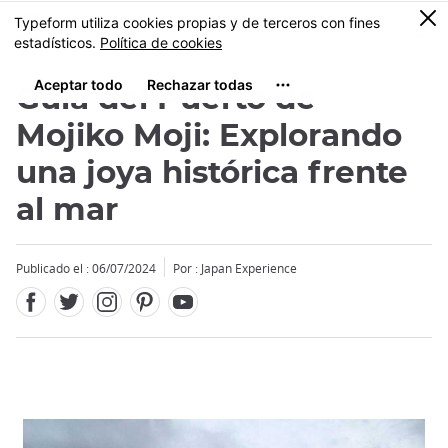
Facebook
Twitter
Instagram
Pinterest
Youtube
Tamaño
0
MENU
Guía del Puerto de
Mojiko Moji: Explorando
una joya histórica frente
al mar
Publicado el : 06/07/2024
Por : Japan Experience