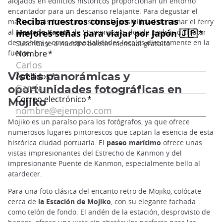
alojados en edificios históricos proporcionan un entorno
encantador para un descanso relajante. Para degustar el
marisco más fresco, considera la posibilidad de tomar el ferry
al
Mercado Karato
de Shimonoseki, donde podrás disfrutar
de sashimi y otras especialidades locales directamente en la
fuente.
Vistas panorámicas y
oportunidades fotográficas en
Mojiko
Mojiko es un paraíso para los fotógrafos, ya que ofrece
numerosos lugares pintorescos que captan la esencia de esta
histórica ciudad portuaria. El
paseo marítimo
ofrece unas
vistas impresionantes del Estrecho de Kanmon y del
impresionante Puente de Kanmon, especialmente bello al
atardecer.
Para una foto clásica del encanto retro de Mojiko, colócate
cerca de
la Estación de Mojiko
, con su elegante fachada
como telón de fondo. El andén de la estación, desprovisto de