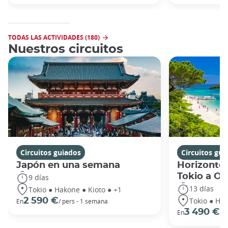
TODAS LAS ACTIVIDADES (180)
Nuestros circuitos
Circuitos guiados
Circuitos gui
Japón en una semana
Horizontes
Tokio a O
9 días
13 días
Tokio ● Hakone ● Kioto ● +1
Tokio ● Hak
2 590 €
En
/ pers - 1 semana
3 490 €
En
/ 