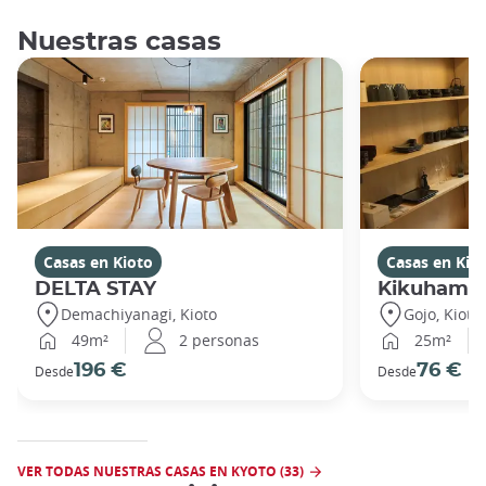
Nuestras casas
Casas en Kioto
Casas en Kio
DELTA STAY
Kikuhama
Demachiyanagi, Kioto
Gojo, Kioto
49m²
2 personas
25m²
196 €
76 €
Desde
Desde
VER TODAS NUESTRAS CASAS EN KYOTO (33)