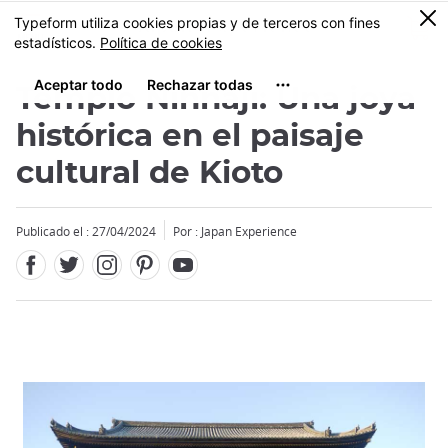
Facebook
Twitter
Instagram
Pinterest
Youtube
Tamaño
0
MENU
Templo Ninnaji: Una joya
histórica en el paisaje
cultural de Kioto
Publicado el : 27/04/2024
Por : Japan Experience