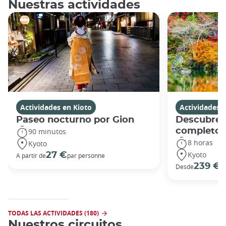
Nuestras actividades
Actividades en Kioto
Actividades 
Paseo nocturno por Gion
Descubre K
completo
90 minutos
8 horas
Kyoto
Kyoto
27 €
A partir de
par personne
239 €
Desde
p
TODAS LAS ACTIVIDADES (180)
Nuestros circuitos