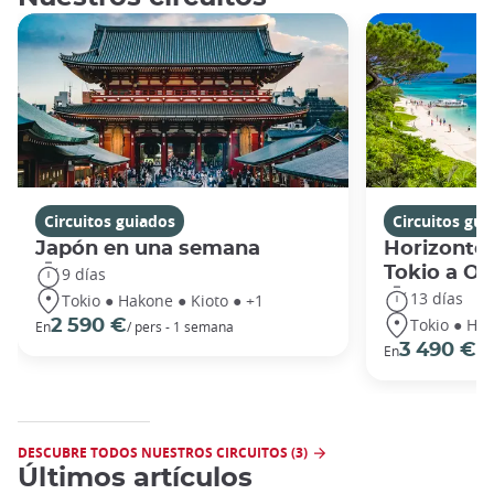
Circuitos guiados
Circuitos gui
Japón en una semana
Horizontes
Tokio a O
9 días
13 días
Tokio ● Hakone ● Kioto ● +1
Tokio ● Hak
2 590 €
En
/ pers - 1 semana
3 490 €
En
/ 
DESCUBRE TODOS NUESTROS CIRCUITOS (3)
Últimos artículos