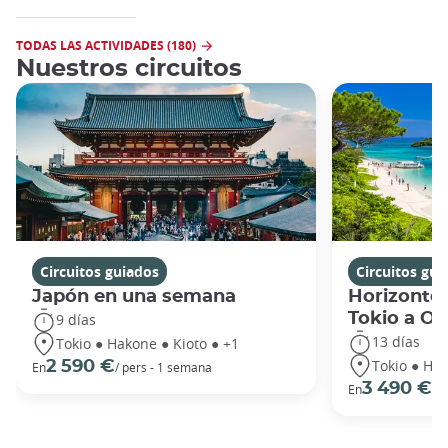
TODAS LAS ACTIVIDADES (180)
Nuestros circuitos
Circuitos guiados
Circuitos gui
Japón en una semana
Horizontes
Tokio a O
9 días
13 días
Tokio ● Hakone ● Kioto ● +1
Tokio ● Hak
2 590 €
En
/ pers - 1 semana
3 490 €
En
/ 