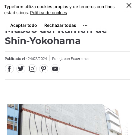
Facebook
Twitter
Instagram
Pinterest
Youtube
Tamaño
0
MENU
Museo del Ramen de
Shin-Yokohama
Publicado el : 24/02/2024
Por : Japan Experience