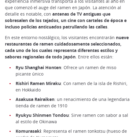
experiencia inmersiva transporta a los visitantes al año en
que comenzó el auge del ramen en Japón. La atención al
detalle es notable, con
antenas de TV antiguas que
sobresalen de los tejados, un cine con carteles de época e
incluso policías anticuados patrullando las calles
.
En este entorno nostálgico, los visitantes encontrarán
nueve
restaurantes de ramen cuidadosamente seleccionados,
cada uno de los cuales representa diferentes estilos y
sabores regionales de todo Japón
. Entre ellos están:
Ryu Shanghai Honten
: Ofrece un ramen de miso
picante único
Rishiri Ramen Miraku
: Con ramen de la isla de Rishiri,
en Hokkaido
Asakusa Rairaiken
: un renacimiento de una legendaria
tienda de ramen de 1910
Ryukyu Shinmen Tondou
: Sirve ramen con sabor a sal
al estilo de Okinawa
Komurasaki
: Representa el ramen tonkotsu (hueso de