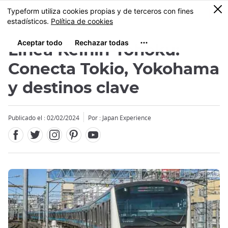
Facebook
Twitter
Instagram
Pinterest
Youtube
Tamaño
0
MENU
Línea Keihin-Tohoku:
Conecta Tokio, Yokohama
y destinos clave
Close
Publicado el : 02/02/2024
Por : Japan Experience