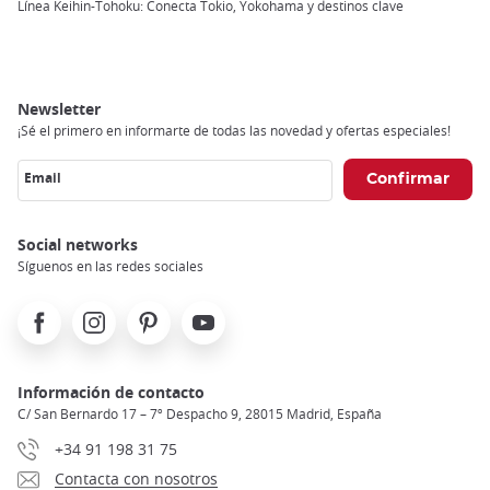
Breadcrumb
Línea Keihin-Tohoku: Conecta Tokio, Yokohama y destinos clave
Newsletter
¡Sé el primero en informarte de todas las novedad y ofertas especiales!
Email
Social networks
Síguenos en las redes sociales
Facebook
Instagram
Pinterest
Youtube
Información de contacto
C/ San Bernardo 17 – 7º Despacho 9, 28015 Madrid, España
+34 91 198 31 75
Contacta con nosotros