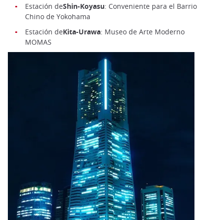
Estación de
Shin-Koyasu
: Conveniente para el Barrio
Chino de Yokohama
Estación de
Kita-Urawa
: Museo de Arte Moderno
MOMAS