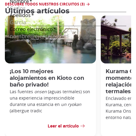
DESCUBRE TODOS NUESTROS CIRCUITOS (3)
Últimos artículos
¡Los 10 mejores
Kurama On
alojamientos en Kioto con
momento i
baño privado!
relajación
Las fuentes
onsen
(aguas termales)
son
termales d
una experiencia imprescindible
Enclavado en 
durante una estancia en
un ryokan
Kurama, cerca 
(albergue tradic
Kurama Onsen 
entorno natural
Leer el artículo