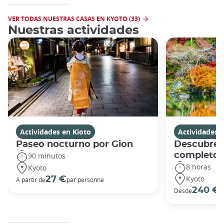
VER TODAS NUESTRAS CASAS EN KYOTO (33)
Nuestras actividades
Actividades en Kioto
Actividades 
Paseo nocturno por Gion
Descubre K
completo
90 minutos
8 horas
Kyoto
Kyoto
27 €
A partir de
par personne
240 €
Desde
p