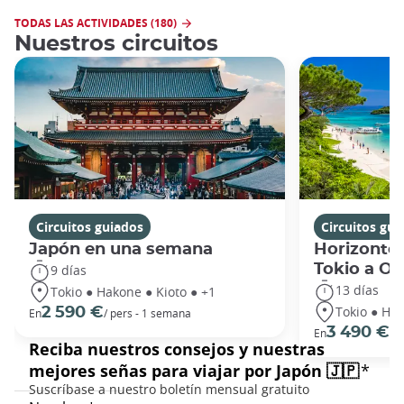
TODAS LAS ACTIVIDADES (180)
Nuestros circuitos
Circuitos guiados
Circuitos gui
Japón en una semana
Horizontes
Tokio a O
9 días
13 días
Tokio ● Hakone ● Kioto ● +1
Tokio ● Hak
2 590 €
En
/ pers - 1 semana
3 490 €
En
/ 