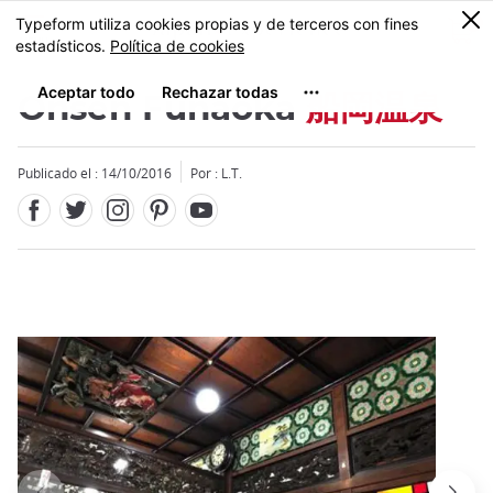
Facebook
Twitter
Instagram
Pinterest
Youtube
Tamaño
0
MENU
Onsen Funaoka
船岡温泉
Publicado el : 14/10/2016
Por : L.T.
Close