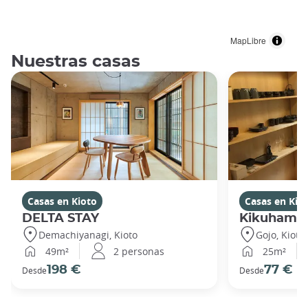
MapLibre
Nuestras casas
Casas en Kioto
Casas en Kio
DELTA STAY
Kikuhama
Demachiyanagi, Kioto
Gojo, Kioto
49m²
2 personas
25m²
198 €
77 €
Desde
Desde