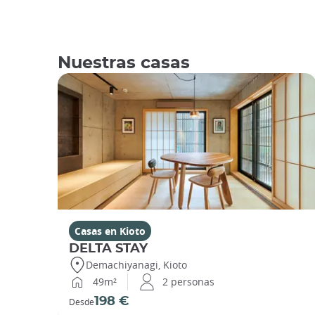
Nuestras casas
Casas en Kioto
DELTA STAY
Demachiyanagi, Kioto
49m²
2 personas
198 €
Desde