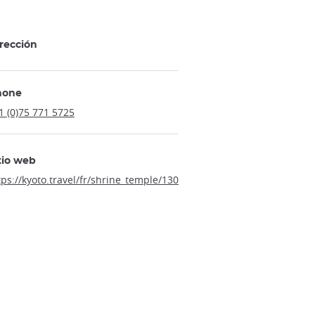
rección
hone
1 (0)75 771 5725
tio web
tps://kyoto.travel/fr/shrine_temple/130