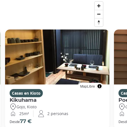
MapLibre
Casas en Kioto
Cas
Kikuhama
Po
Gojo, Kioto
25m²
2 personas
77 €
Desde
Desd