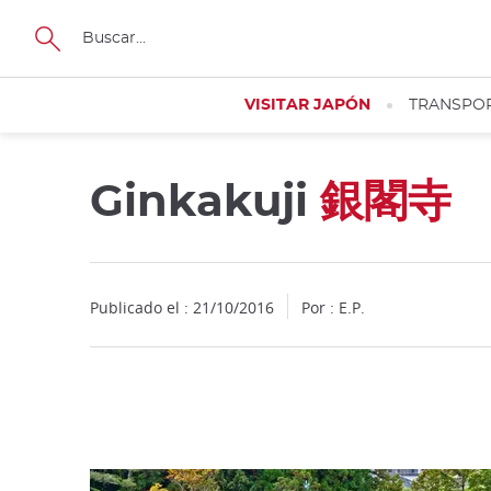
Facebook
Twitter
Instagram
Pinterest
Youtube
Tamaño
VISITAR JAPÓN
TRANSPO
Ginkakuji
銀閣寺
Close
Publicado el : 21/10/2016
Por : E.P.