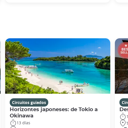
Circuitos guiados
Cir
Horizontes japoneses: de Tokio a
De
Okinawa
13 días