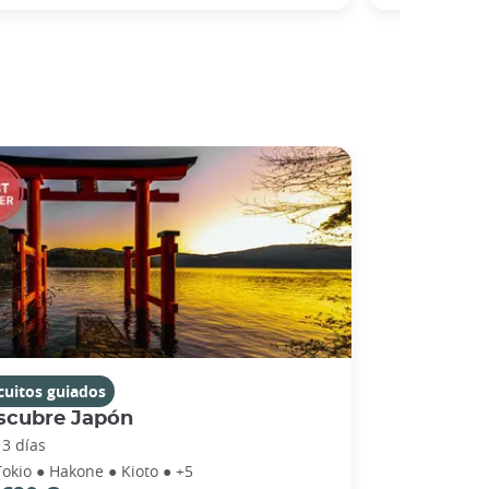
cuitos guiados
scubre Japón
13 días
Tokio ● Hakone ● Kioto ● +5