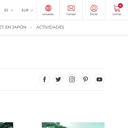
0
ES
EUR
Ubicación
Contact
Entrar
Carrito
ET EN JAPÓN
ACTIVIDADES