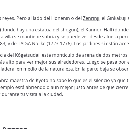
 reyes. Pero al lado del Honenin o del
Zenrinji
, el Ginkakuji
ō (donde hay una estatua del shogun), el Kannon Hall (donde
 La villa se mantiene sobria y se puede ver desde afuera pe
83) y de TAIGA No Ike (1723-1776). Los jardines sí están acc
ia del Kôgetsudai, este montículo de arena de dos metros 
 más alto para ver mejor sus alrededores. Luego se pasa por e
adera, en medio de la naturaleza. En la parte baja se obse
bra maestra de Kyoto no sabe lo que es el silencio ya que
l templo está abriendo o aún mejor justo antes de que cierre 
urante tu visita a la ciudad.