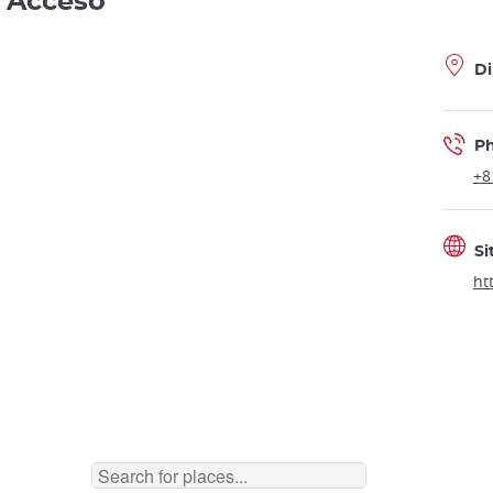
- Acceso
Di
P
+8
Si
ht