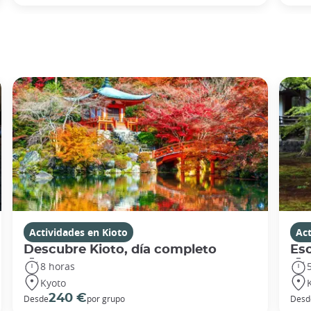
Actividades en Kioto
Act
Descubre Kioto, día completo
Esc
8 horas
Kyoto
240 €
Desde
por grupo
Desd