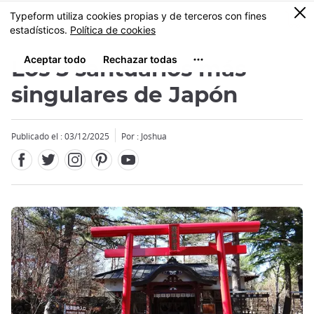
Facebook
Twitter
Instagram
Pinterest
Youtube
Tamaño
0
MENU
Los 5 santuarios más
singulares de Japón
Publicado el : 03/12/2025
Por : Joshua
Close