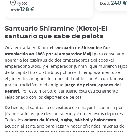
Kyoto
240 €
Desde
po
128 €
Desde
Santuario Shiramine (Kioto)-El
santuario que sabe de pelota
Otra entrada en Kioto,
el santuario de Shiramine fue
establecido en 1868 por el emperador Meiji
para consolar y
honrar a los espíritus de dos emperadores exiliados -el
emperador Sutoku y el emperador Junnin- que murieron lejos
de la capital tras disturbios políticos. El emplazamiento se
eligió en los antiguos terrenos del noble clan Asukai, famoso
por su tradición en el antiguo
juego de pelota japonés del
Kemari.
Por este motivo, el santuario está estrechamente
relacionado con los deportes de pelota.
De hecho, el santuario es visitado con mayor frecuencia por
jóvenes atletas que desean suerte y éxito en estos deportes.
Todos los
atletas de fútbol, rugby, béisbol y baloncesto
acuden al santuario para rezar y hacer ofrendas, muchas de