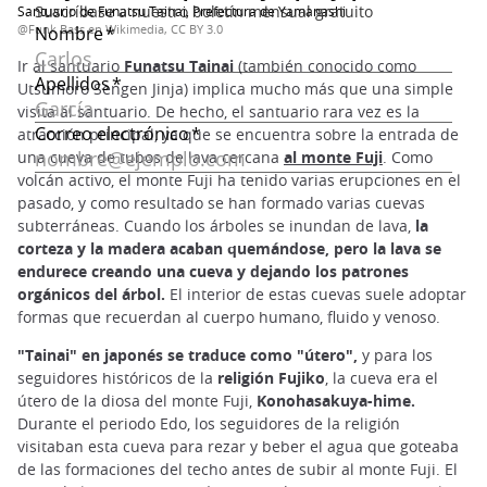
Santuario de Funatsu Tainai, Prefectura de Yamanashi
@Funk Bass en Wikimedia, CC BY 3.0
Ir al santuario
Funatsu Tainai
(también conocido como
Utsumoro Sengen Jinja) implica mucho más que una simple
visita al santuario. De hecho, el santuario rara vez es la
atracción principal, ya que se encuentra sobre la entrada de
una cueva de tubos de lava cercana
al monte Fuji
. Como
volcán activo, el monte Fuji ha tenido varias erupciones en el
pasado, y como resultado se han formado varias cuevas
subterráneas. Cuando los árboles se inundan de lava,
la
corteza y la madera acaban quemándose, pero la lava se
endurece creando una cueva y dejando los patrones
orgánicos del árbol.
El interior de estas cuevas suele adoptar
formas que recuerdan al cuerpo humano, fluido y venoso.
"Tainai" en japonés se traduce como "útero",
y para los
seguidores históricos de la
religión Fujiko
, la cueva era el
útero de la diosa del monte Fuji,
Konohasakuya-hime.
Durante el periodo Edo, los seguidores de la religión
visitaban esta cueva para rezar y beber el agua que goteaba
de las formaciones del techo antes de subir al monte Fuji. El