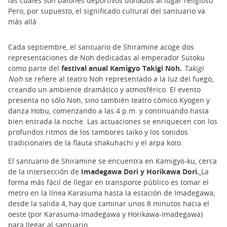
las cuales son balones deportivos donados al lugar religioso
Pero, por supuesto, el significado cultural del santuario va
más allá
Cada septiembre, el santuario de Shiramine acoge dos
representaciones de Noh dedicadas al emperador Sutoku
como parte del
festival anual Kamigyo Takigi Noh.
Takigi
Noh
se refiere al teatro Noh representado a la luz del fuego,
creando un ambiente dramático y atmosférico. El evento
presenta no sólo Noh, sino también teatro cómico Kyogen y
danza Hobu, comenzando a las 4 p.m. y continuando hasta
bien entrada la noche. Las actuaciones se enriquecen con los
profundos ritmos de los tambores taiko y los sonidos
tradicionales de la flauta shakuhachi y el arpa koto.
El santuario de Shiramine se encuentra en Kamigyō-ku, cerca
de la intersección de
Imadegawa Dori y Horikawa Dori.
La
forma más fácil de llegar en transporte público es tomar el
metro en la línea Karasuma hasta la estación de Imadegawa;
desde la salida 4, hay que caminar unos 8 minutos hacia el
oeste (por Karasuma-Imadegawa y Horikawa-Imadegawa)
para llegar al santuario.