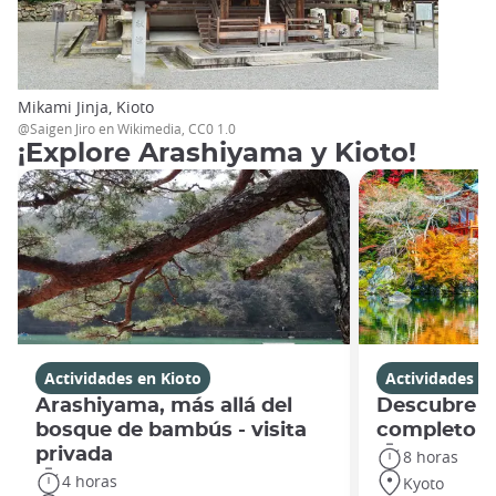
Mikami Jinja, Kioto
@Saigen Jiro en Wikimedia, CC0 1.0
¡Explore Arashiyama y Kioto!
Actividades en Kioto
Actividades en
Arashiyama, más allá del
Descubre Ki
bosque de bambús - visita
completo
privada
8 horas
4 horas
Kyoto