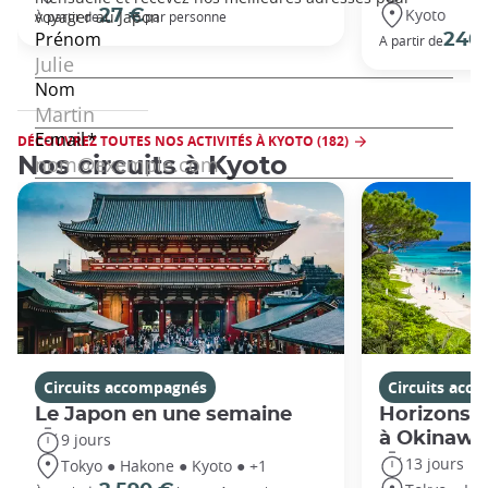
Kyoto
27 €
À partir de
par personne
240
A partir de
DÉCOUVREZ TOUTES NOS ACTIVITÉS À KYOTO (182)
Nos circuits à Kyoto
Circuits accompagnés
Circuits acc
Le Japon en une semaine
Horizons j
à Okinawa
9 jours
13 jours
Tokyo ● Hakone ● Kyoto ● +1