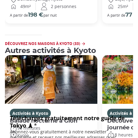
49m²
2 personnes
25m²
198 €
77 
A partir de
par nuit
A partir de
DÉCOUVREZ NOS MAISONS À KYOTO (33)
Autres activités à Kyoto
Activités à Kyoto
Activités à K
Balade nocturne à Gion
Découvert
journée c
90 minutes
8 heures
Kyoto