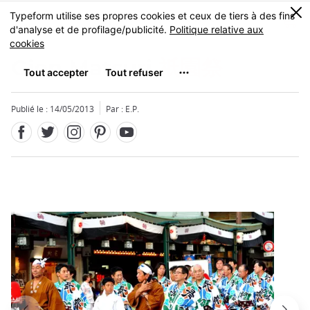
Facebook
Twitter
Instagram
Pinterest
Youtube
Skip
0
MENU
to
main
content
Gion Matsuri
祇園祭
Publié le : 14/05/2013
Par : E.P.
Fermer