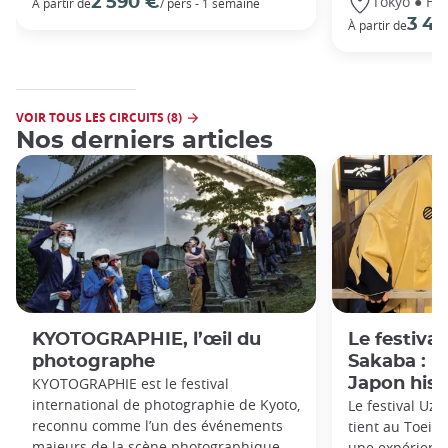
Tokyo ● Ha
2 590 €
À partir de
/ pers - 1 semaine
3 49
À partir de
VOIR TOUS LES CIRCUITS (8)
Nos derniers articles
KYOTOGRAPHIE, l’œil du
Le festiva
photographe
Sakaba : p
KYOTOGRAPHIE est le festival
Japon hist
international de photographie de Kyoto,
Le festival Uz
reconnu comme l’un des événements
tient au Toei E
majeurs de la scène photographique
une expérience