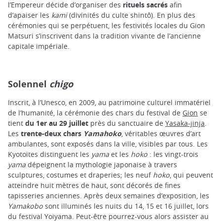
l’Empereur décide d’organiser des
rituels sacrés
afin
d’apaiser les
kami
(divinités du culte shintô). En plus des
cérémonies qui se perpétuent, les festivités locales du Gion
Matsuri s’inscrivent dans la tradition vivante de l’ancienne
capitale impériale.
Solennel
chigo
Inscrit, à l’Unesco, en 2009, au patrimoine culturel immatériel
de l’humanité, la cérémonie des chars du festival de
Gion
se
tient
du 1er au 29 juillet
près du sanctuaire de
Yasaka-jinja
.
Les
trente-deux chars
Yamahoko
, véritables œuvres d’art
ambulantes, sont exposés dans la ville, visibles par tous. Les
Kyotoïtes distinguent les
yama
et les
hoko
: les vingt-trois
yama
dépeignent la mythologie japonaise à travers
sculptures, costumes et draperies; les neuf
hoko
, qui peuvent
atteindre huit mètres de haut, sont décorés de fines
tapisseries anciennes. Après deux semaines d’exposition, les
Yamakobo
sont illuminés les nuits du 14, 15 et 16 juillet, lors
du festival Yoiyama. Peut-être pourrez-vous alors assister au