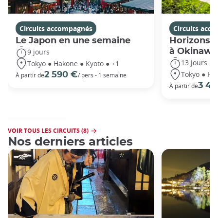
Circuits accompagnés
Circuits acc
Le Japon en une semaine
Horizons j
à Okinawa
9 jours
13 jours
Tokyo ● Hakone ● Kyoto ● +1
Tokyo ● Ha
2 590 €
À partir de
/ pers - 1 semaine
3 49
À partir de
VOIR TOUS LES CIRCUITS (8)
Nos derniers articles