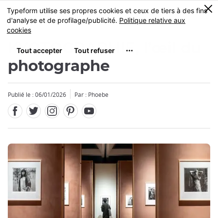
Facebook
Twitter
Instagram
Pinterest
Youtube
Skip
0
MENU
to
main
content
KYOTOGRAPHIE, l’œil du
photographe
Publié le : 06/01/2026
Par : Phoebe