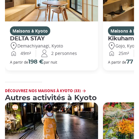
Maisons à Kyoto
Maisons à Ky
DELTA STAY
Kikuhama
Demachiyanagi, Kyoto
Gojo, Kyoto
49m²
2 personnes
25m²
198 €
77 
A partir de
par nuit
A partir de
DÉCOUVREZ NOS MAISONS À KYOTO (33)
Autres activités à Kyoto