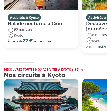
Activités à Kyoto
Activités à K
Balade nocturne à Gion
Découvert
journée c
90 minutes
8 heures
Kyoto
Kyoto
27 €
À partir de
par personne
240
A partir de
DÉCOUVREZ TOUTES NOS ACTIVITÉS À KYOTO (182)
Nos circuits à Kyoto