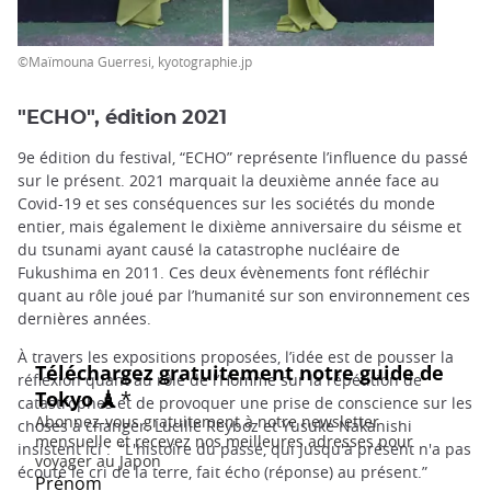
©Maïmouna Guerresi, kyotographie.jp
"ECHO", édition 2021
9e édition du festival, “ECHO” représente l’influence du passé
sur le présent. 2021 marquait la deuxième année face au
Covid-19 et ses conséquences sur les sociétés du monde
entier, mais également le dixième anniversaire du séisme et
du tsunami ayant causé la catastrophe nucléaire de
Fukushima en 2011. Ces deux évènements font réfléchir
quant au rôle joué par l’humanité sur son environnement ces
dernières années.
À travers les expositions proposées, l’idée est de pousser la
réflexion quant au rôle de l’Homme sur la répétition de
catastrophes et de provoquer une prise de conscience sur les
choses à changer. Lucille Reyboz et Yusuke Nakanishi
insistent ici : “L'histoire du passé, qui jusqu'à présent n'a pas
écouté le cri de la terre, fait écho (réponse) au présent.”