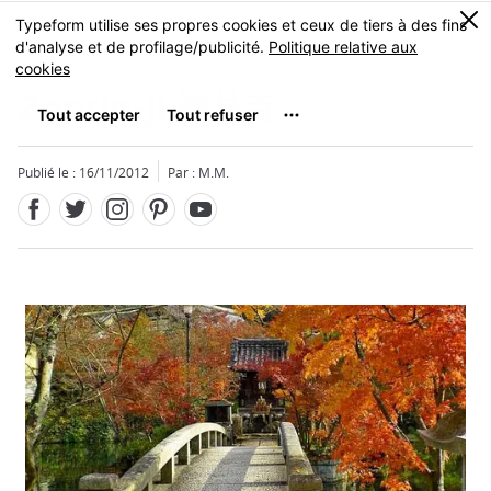
Facebook
Twitter
Instagram
Pinterest
Youtube
Skip
0
MENU
to
main
content
Zenrin-ji
禅林寺
Publié le : 16/11/2012
Par : M.M.