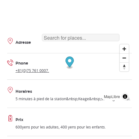
Adresse
Phone
+81(0)75 761 0007.
Horaires
MapLibre
5 minutes à pied de la station&nbsp;Keage&nbsp;surla ligne Tozai.
Prix
600yens pour les adultes, 400 yens pour les enfants.