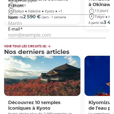
à Okinawa
9 jours
13 jours
Tokyo ● Hakone ● Kyoto ● +1
Tokyo ● Ha
2 590 €
À partir de
/ pers - 1 semaine
3 49
À partir de
VOIR TOUS LES CIRCUITS (8)
Nos derniers articles
Découvrez 10 temples
Kiyomizu-d
iconiques à Kyoto
de l'eau p
Kyoto abrite plus de 2 000 temples et
Le complexe d