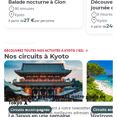
Balade nocturne à Gion
Découvert
journée c
90 minutes
8 heures
Kyoto
Kyoto
27 €
À partir de
par personne
240
A partir de
DÉCOUVREZ TOUTES NOS ACTIVITÉS À KYOTO (182)
Nos circuits à Kyoto
Circuits accompagnés
Circuits acc
Le Japon en une semaine
Horizons j