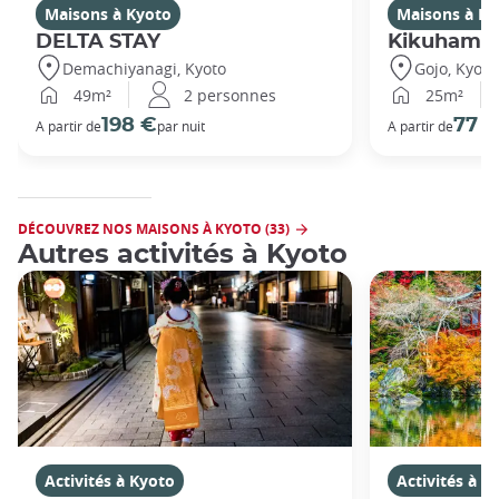
Maisons à Kyoto
Maisons à Ky
DELTA STAY
Kikuhama
Demachiyanagi, Kyoto
Gojo, Kyoto
49m²
2 personnes
25m²
198 €
77 
A partir de
par nuit
A partir de
DÉCOUVREZ NOS MAISONS À KYOTO (33)
Autres activités à Kyoto
Activités à Kyoto
Activités à K