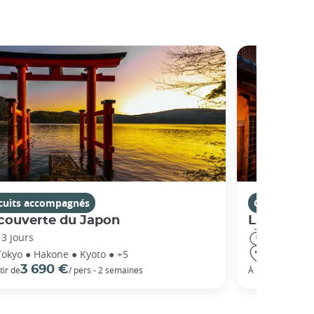
rcuits accompagnés
Circuits ac
couverte du Japon
La Route 
13 jours
14 jours
Tokyo ● Hakone ● Kyoto ● +5
Tokyo ● Ha
3 690 €
5 3
tir de
/ pers - 2 semaines
À partir de