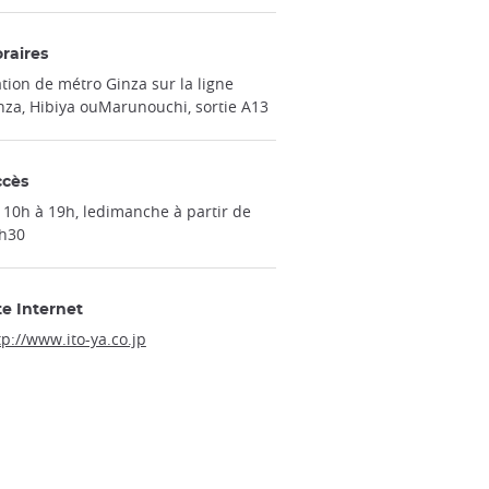
raires
ation de métro Ginza sur la ligne
nza, Hibiya ouMarunouchi, sortie A13
ccès
 10h à 19h, ledimanche à partir de
h30
te Internet
tp://www.ito-ya.co.jp