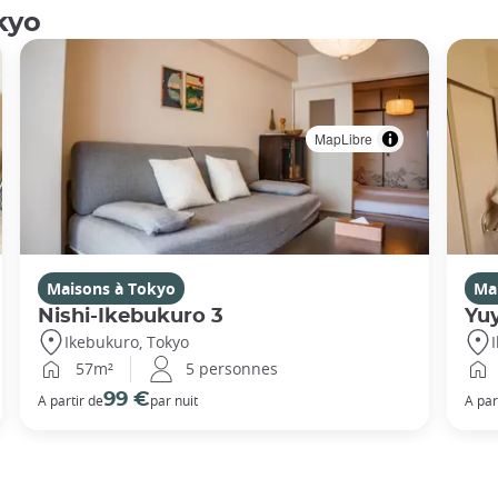
kyo
MapLibre
Maisons à Tokyo
Ma
Nishi-Ikebukuro 3
Yu
Ikebukuro, Tokyo
57m²
5 personnes
99 €
A partir de
par nuit
A par