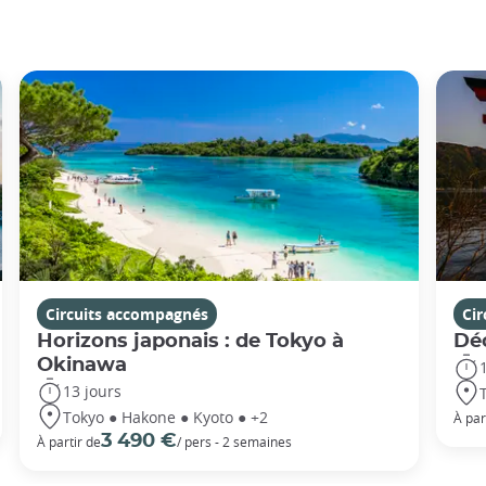
Circuits accompagnés
Ci
Horizons japonais : de Tokyo à
Dé
Okinawa
13 jours
Tokyo ● Hakone ● Kyoto ● +2
À par
3 490 €
À partir de
/ pers - 2 semaines