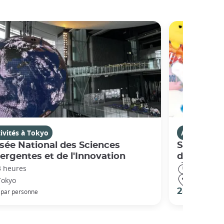
ivités à Tokyo
Activités à 
ée National des Sciences
Sanrio Pur
rgentes et de l'Innovation
d'attracti
3 heures
4 heures
Tokyo
Tokyo
€
28 €
par personne
par pers