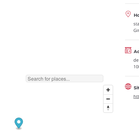
Ho
st
Gi
A
de
10
Si
ht