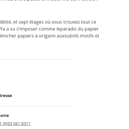
lité, et sept étages où vous trouvez tout ce
-Ya a su s’imposer comme leparadis du papier
énicher papiers à origami auxsubtils motifs et
resse
hone
1 (0)33 561 8311