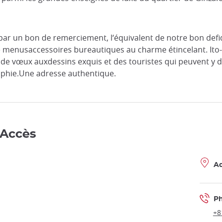
r un bon de remerciement, l‘équivalent de notre bon defidé
de menusaccessoires bureautiques au charme étincelant. Ito
de vœux auxdessins exquis et des touristes qui peuvent y d
igraphie.Une adresse authentique.
 Accès
Ad
P
+8