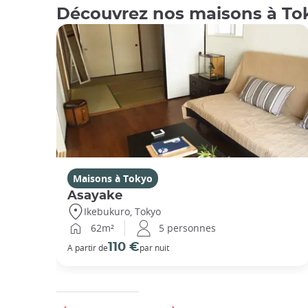
Découvrez nos maisons à To
Maisons à Tokyo
Asayake
Ikebukuro, Tokyo
62m²
5 personnes
110 €
A partir de
par nuit