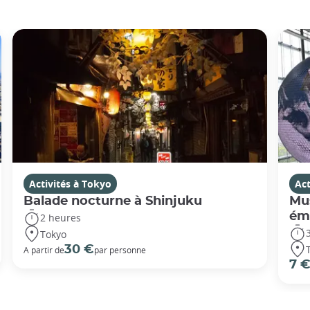
Activités à Tokyo
Act
Balade nocturne à Shinjuku
Mus
éme
2 heures
Tokyo
30 €
A partir de
par personne
7 