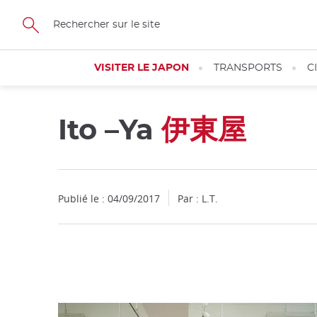
Facebook
Twitter
Instagram
Pinterest
Youtube
Skip
to
main
content
VISITER LE JAPON
TRANSPORTS
C
Ito –Ya
伊東屋
Fermer
Publié le : 04/09/2017
Par : L.T.