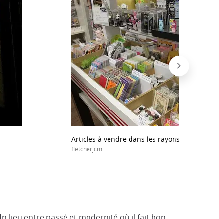
Articles à vendre dans les rayons de ITO-YA
fletcherjcm
 lieu entre passé et modernité où il fait bon