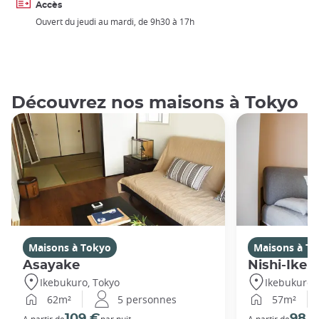
Accès
Ouvert du jeudi au mardi, de 9h30 à 17h
Découvrez nos maisons à Tokyo
Maisons à Tokyo
Maisons à T
Asayake
Nishi-Ikeb
Ikebukuro, Tokyo
Ikebukuro,
62m²
5 personnes
57m²
109 €
98 