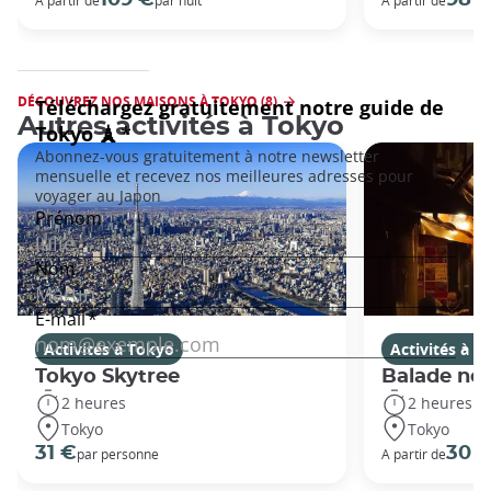
A partir de
par nuit
A partir de
DÉCOUVREZ NOS MAISONS À TOKYO (8)
Autres activités à Tokyo
Activités à Tokyo
Activités à T
Tokyo Skytree
Balade noc
2 heures
2 heures
Tokyo
Tokyo
31 €
30 
par personne
A partir de