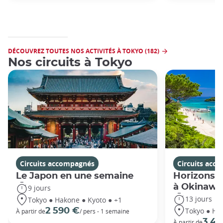
DÉCOUVREZ TOUTES NOS ACTIVITÉS À TOKYO (182)
Nos circuits à Tokyo
Circuits accompagnés
Circuits acc
Le Japon en une semaine
Horizons j
à Okinawa
9 jours
13 jours
Tokyo ● Hakone ● Kyoto ● +1
Tokyo ● Ha
2 590 €
À partir de
/ pers - 1 semaine
3 49
À partir de