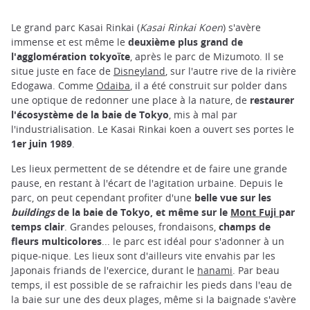
Le grand parc Kasai Rinkai (
Kasai Rinkai Koen
) s'avère
immense et est même le
deuxième plus grand de
l'agglomération tokyoïte
, après le parc de Mizumoto. Il se
situe juste en face de
Disneyland
, sur l'autre rive de la rivière
Edogawa. Comme
Odaiba
, il a été construit sur polder dans
une optique de redonner une place à la nature, de
restaurer
l'écosystème de la baie de Tokyo
, mis à mal par
l'industrialisation. Le Kasai Rinkai koen a ouvert ses portes le
1er juin 1989
.
Les lieux permettent de se détendre et de faire une grande
pause, en restant à l'écart de l'agitation urbaine. Depuis le
parc, on peut cependant profiter d'une
belle vue sur les
buildings
de la baie de Tokyo, et même sur le
Mont Fuji
par
temps clair
. Grandes pelouses, frondaisons,
champs de
fleurs multicolores
... le parc est idéal pour s'adonner à un
pique-nique. Les lieux sont d'ailleurs vite envahis par les
Japonais friands de l'exercice, durant le
hanami
. Par beau
temps, il est possible de se rafraichir les pieds dans l'eau de
la baie sur une des deux plages, même si la baignade s'avère