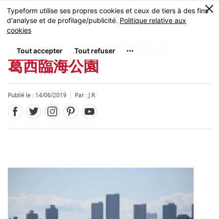
Facebook
Twitter
Instagram
Pinterest
Youtube
Skip
0
MENU
to
main
content
Le parc Kasai Rinkai
葛西臨海公園
Publié le : 14/06/2019
Par : J.R.
Fermer