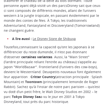
d’admirer le château de la Belle au bois dormant. Toute
personne ayant déjà visité un des parcsDisney sait que ceux-
ci sont composés de différents mondes, allant de l’univers
western à la jungle tropicale, en passant évidemment par le
monde des contes de fées. À Tokyo, les traditionnels
Adventurland, Fantasyland et Discoveryland (Tomorrowland)
ne changent guère.
A lire
aussi :
Le Disney Store de Shibuya
Toutefois,connaissant la capacité qu’ont les Japonais à se
différencier du reste dumonde, il n’est pas étonnant
d’observer
certaines variantes
. Aussi, la "Main Street"
(l’artère principale reliant l’entrée au château) s’appelle au
Japon "WorldBazaar". Frontierland (l’univers des cow-boys),
devient le Westernland. Deuxpetits nouveaux font également
leur apparition :
Critter Country
(attraction principale : Splash
Mountain) et
Toontown
(principalement lemonde de Roger
Rabbit). Sachez qu'à l'instar de notre parc parisien – quis’est
vu doté d’un petit frère, le Walt Disney Studios en 2002 – le
parc
Tokyo Disney Sea
a vu le jour en 2001 à Tokyo
Disneyland, tout près du parc historique.