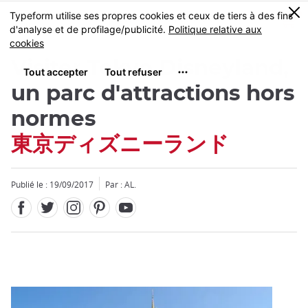
Facebook
Twitter
Instagram
Pinterest
Youtube
Skip
0
MENU
to
main
content
Visiter Tokyo Disneyland,
un parc d'attractions hors
normes
東京ディズニーランド
Fermer
Publié le : 19/09/2017
Par : AL.