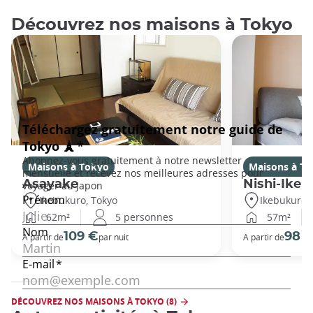
Découvrez nos maisons à Tokyo
Maisons à Tokyo
Maisons à T
Asayake
Nishi-Ikeb
Ikebukuro, Tokyo
Ikebukuro,
62m²
5 personnes
57m²
109 €
98 
A partir de
par nuit
A partir de
DÉCOUVREZ NOS MAISONS À TOKYO (8)