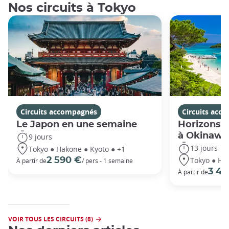
Nos circuits à Tokyo
Circuits accompagnés
Circuits acc
Le Japon en une semaine
Horizons j
à Okinawa
9 jours
13 jours
Tokyo ● Hakone ● Kyoto ● +1
Tokyo ● Ha
2 590 €
À partir de
/ pers - 1 semaine
3 49
À partir de
VOIR TOUS LES CIRCUITS (8)