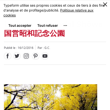
Facebook
Twitter
Instagram
Pinterest
Youtube
Skip
0
MENU
to
main
content
Le Parc mémorial Shôwa
国営昭和記念公園
Publié le : 16/12/2016
Par : G.C.
Fermer