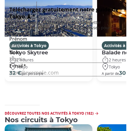
Activités à Tokyo
Activités à T
Tokyo Skytree
Balade noc
2 heures
2 heures
Tokyo
Tokyo
32 €
30 
par personne
A partir de
DÉCOUVREZ TOUTES NOS ACTIVITÉS À TOKYO (182)
Nos circuits à Tokyo