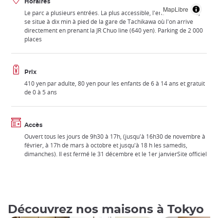
Horaires
MapLibre
Le parc a plusieurs entrées. La plus accessible, l'entrée Akebono,
se situe à dix min à pied de la gare de Tachikawa où l'on arrive
directement en prenant la JR Chuo line (640 yen). Parking de 2 000
places
Prix
410 yen par adulte, 80 yen pour les enfants de 6 à 14 ans et gratuit
de 0 à 5 ans
Accès
Ouvert tous les jours de 9h30 à 17h, (jusqu'à 16h30 de novembre à
février, à 17h de mars à octobre et jusqu'à 18 h les samedis,
dimanches). Il est fermé le 31 décembre et le 1er janvierSite officiel
Découvrez nos maisons à Tokyo