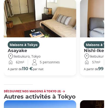
Maisons à Tokyo
Maisons à T
Asayake
Nishi-Ikeb
Ikebukuro, Tokyo
Ikebukuro,
62m²
5 personnes
57m²
110 €
99 
A partir de
par nuit
A partir de
DÉCOUVREZ NOS MAISONS À TOKYO (8)
Autres activités à Tokyo