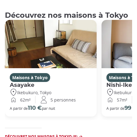
Découvrez nos maisons à Tokyo
Maisons à Tokyo
Maisons à T
Asayake
Nishi-Ikeb
Ikebukuro, Tokyo
Ikebukuro,
62m²
5 personnes
57m²
110 €
99 
A partir de
par nuit
A partir de
DÉCOUVREZ NOS MAISONS À TOKYO (8)