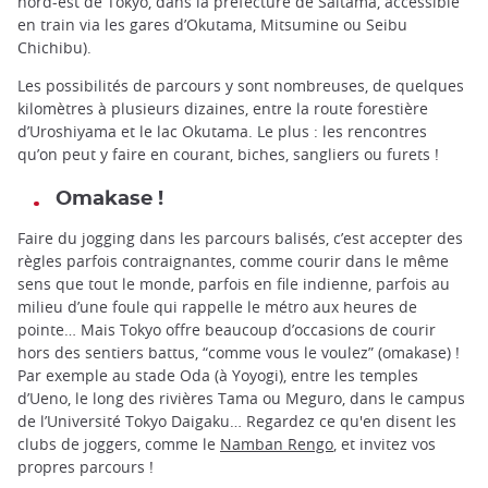
nord-est de Tokyo, dans la préfecture de Saitama, accessible
en train via les gares d’Okutama, Mitsumine ou Seibu
Chichibu).
Les possibilités de parcours y sont nombreuses, de quelques
kilomètres à plusieurs dizaines, entre la route forestière
d’Uroshiyama et le lac Okutama. Le plus : les rencontres
qu’on peut y faire en courant, biches, sangliers ou furets !
Omakase !
Faire du jogging dans les parcours balisés, c’est accepter des
règles parfois contraignantes, comme courir dans le même
sens que tout le monde, parfois en file indienne, parfois au
milieu d’une foule qui rappelle le métro aux heures de
pointe… Mais Tokyo offre beaucoup d’occasions de courir
hors des sentiers battus, “comme vous le voulez” (omakase) !
Par exemple au stade Oda (à Yoyogi), entre les temples
d’Ueno, le long des rivières Tama ou Meguro, dans le campus
de l’Université Tokyo Daigaku… Regardez ce qu'en disent les
clubs de joggers, comme le
Namban Rengo
, et invitez vos
propres parcours !