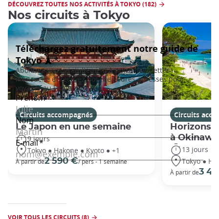
DÉCOUVREZ TOUTES NOS ACTIVITÉS À TOKYO (182)
Nos circuits à Tokyo
Circuits accompagnés
Circuits acc
Le Japon en une semaine
Horizons j
à Okinawa
9 jours
13 jours
Tokyo ● Hakone ● Kyoto ● +1
Tokyo ● Ha
2 590 €
À partir de
/ pers - 1 semaine
3 49
À partir de
VOIR TOUS LES CIRCUITS (8)