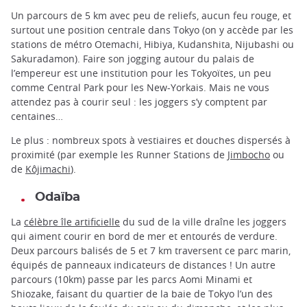
Un parcours de 5 km avec peu de reliefs, aucun feu rouge, et
surtout une position centrale dans Tokyo (on y accède par les
stations de métro Otemachi, Hibiya, Kudanshita, Nijubashi ou
Sakuradamon). Faire son jogging autour du palais de
l’empereur est une institution pour les Tokyoïtes, un peu
comme Central Park pour les New-Yorkais. Mais ne vous
attendez pas à courir seul : les joggers s’y comptent par
centaines…
Le plus : nombreux spots à vestiaires et douches dispersés à
proximité (par exemple les Runner Stations de
Jimbocho
ou
de
Kôjimachi
).
Odaïba
La
célèbre île artificielle
du sud de la ville draîne les joggers
qui aiment courir en bord de mer et entourés de verdure.
Deux parcours balisés de 5 et 7 km traversent ce parc marin,
équipés de panneaux indicateurs de distances ! Un autre
parcours (10km) passe par les parcs Aomi Minami et
Shiozake, faisant du quartier de la baie de Tokyo l’un des