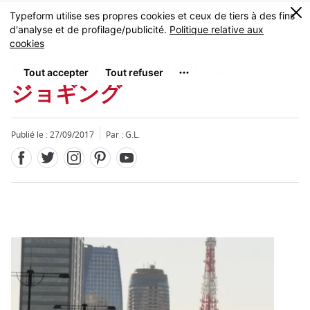
Facebook
Twitter
Instagram
Pinterest
Youtube
Skip
0
MENU
to
main
content
Un jogging à Tokyo
ジョギング
Publié le : 27/09/2017
Par : G.L.
Fermer