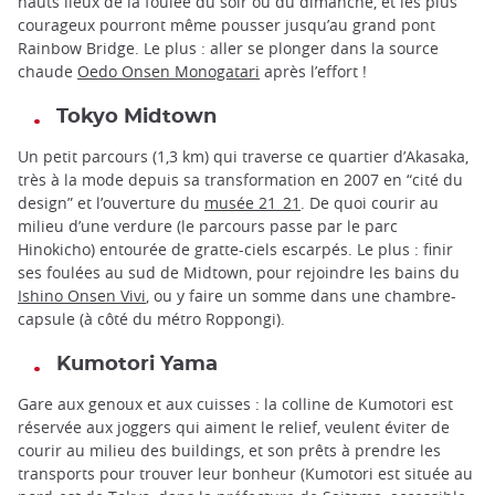
hauts lieux de la foulée du soir ou du dimanche, et les plus
courageux pourront même pousser jusqu’au grand pont
Rainbow Bridge. Le plus : aller se plonger dans la source
chaude
Oedo Onsen Monogatari
après l’effort !
Tokyo Midtown
Un petit parcours (1,3 km) qui traverse ce quartier d’Akasaka,
très à la mode depuis sa transformation en 2007 en “cité du
design” et l’ouverture du
musée 21_21
. De quoi courir au
milieu d’une verdure (le parcours passe par le parc
Hinokicho) entourée de gratte-ciels escarpés. Le plus : finir
ses foulées au sud de Midtown, pour rejoindre les bains du
Ishino Onsen Vivi
, ou y faire un somme dans une chambre-
capsule (à côté du métro Roppongi).
Kumotori Yama
Gare aux genoux et aux cuisses : la colline de Kumotori est
réservée aux joggers qui aiment le relief, veulent éviter de
courir au milieu des buildings, et son prêts à prendre les
transports pour trouver leur bonheur (Kumotori est située au