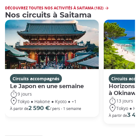
DÉCOUVREZ TOUTES NOS ACTIVITÉS À SAITAMA (182)
Nos circuits à Saitama
Circuits accompagnés
Circuits acc
Le Japon en une semaine
Horizons j
à Okinawa
9 jours
13 jours
Tokyo ● Hakone ● Kyoto ● +1
Tokyo ● Ha
2 590 €
À partir de
/ pers - 1 semaine
3 49
À partir de