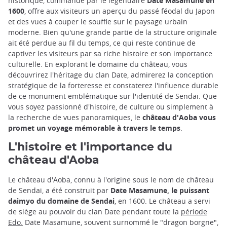
historique, commandé par le légendaire
Date Masamune en
1600
, offre aux visiteurs un aperçu du passé féodal du Japon
et des vues à couper le souffle sur le paysage urbain
moderne. Bien qu'une grande partie de la structure originale
ait été perdue au fil du temps, ce qui reste continue de
captiver les visiteurs par sa riche histoire et son importance
culturelle. En explorant le domaine du château, vous
découvrirez l'héritage du clan Date, admirerez la conception
stratégique de la forteresse et constaterez l'influence durable
de ce monument emblématique sur l'identité de Sendai. Que
vous soyez passionné d'histoire, de culture ou simplement à
la recherche de vues panoramiques, le
château d'Aoba vous
promet un voyage mémorable à travers le temps
.
L'histoire et l'importance du
château d'Aoba
Le château d'Aoba, connu à l'origine sous le nom de château
de Sendai, a été construit par
Date Masamune, le puissant
daimyo du domaine de Sendai
, en 1600. Le château a servi
de siège au pouvoir du clan Date pendant toute la
période
Edo.
Date Masamune, souvent surnommé le "dragon borgne",